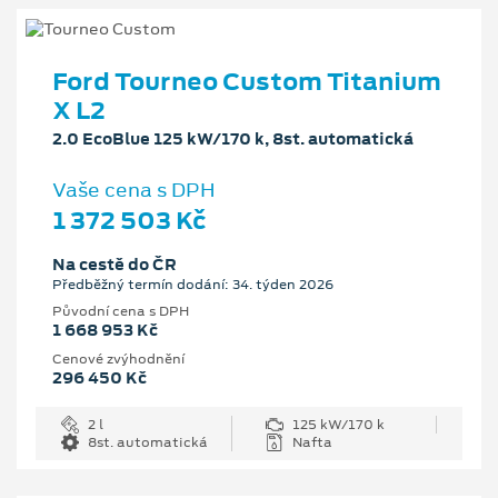
Ford Tourneo Custom Titanium
X L2
2.0 EcoBlue 125 kW/170 k, 8st. automatická
Vaše cena s DPH
1 372 503 Kč
Na cestě do ČR
Předběžný termín dodání: 34. týden 2026
Původní cena s DPH
1 668 953 Kč
Cenové zvýhodnění
296 450 Kč
2 l
125 kW/170 k
8st. automatická
Nafta