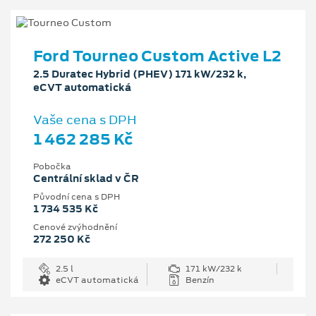
Ford Tourneo Custom Active L2
2.5 Duratec Hybrid (PHEV) 171 kW/232 k,
eCVT automatická
Vaše cena s DPH
1 462 285 Kč
Pobočka
Centrální sklad v ČR
Původní cena s DPH
1 734 535 Kč
Cenové zvýhodnění
272 250 Kč
2.5 l
171 kW/232 k
eCVT automatická
Benzín