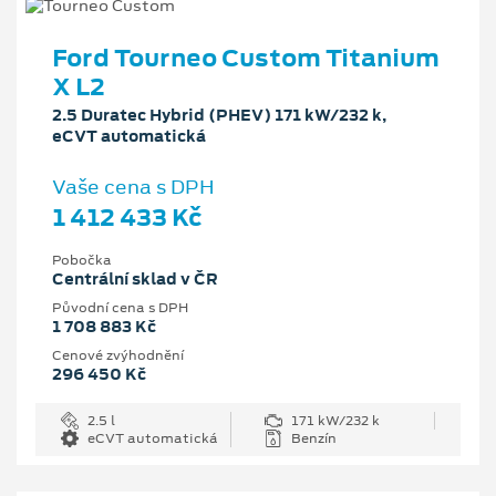
Ford Tourneo Custom Titanium
X L2
2.5 Duratec Hybrid (PHEV) 171 kW/232 k,
eCVT automatická
Vaše cena s DPH
1 412 433 Kč
Pobočka
Centrální sklad v ČR
Původní cena s DPH
1 708 883 Kč
Cenové zvýhodnění
296 450 Kč
2.5 l
171 kW/232 k
eCVT automatická
Benzín