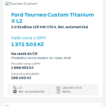
Ford Tourneo Custom Titanium
X L2
2.0 EcoBlue 125 kW/170 k, 8st. automatická
Vaše cena s DPH
1 372 503 Kč
Na cestě do ČR
Předběžný termín dodání: 34. týden 2026
Původní cena s DPH
1 668 953 Kč
Cenové zvýhodnění
296 450 Kč
2 l
125 kW/170 k
8st. automatická
Nafta