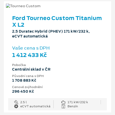
Ford Tourneo Custom Titanium
X L2
2.5 Duratec Hybrid (PHEV) 171 kW/232 k,
eCVT automatická
Vaše cena s DPH
1 412 433 Kč
Pobočka
Centrální sklad v ČR
Původní cena s DPH
1 708 883 Kč
Cenové zvýhodnění
296 450 Kč
2.5 l
171 kW/232 k
eCVT automatická
Benzín