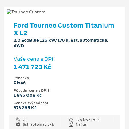
Ford Tourneo Custom Titanium
X L2
2.0 EcoBlue 125 kW/170 k, 8st. automatická,
AWD
Vaše cena s DPH
1 471 723 Kč
Pobočka
Plzeň
Původní cena s DPH
1 845 008 Kč
Cenové zvýhodnění
373 285 Kč
2 l
125 kW/170 k
8st. automatická
Nafta