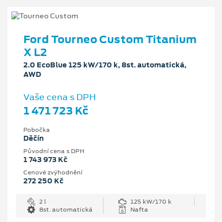
Ford Tourneo Custom Titanium
X L2
2.0 EcoBlue 125 kW/170 k, 8st. automatická,
AWD
Vaše cena s DPH
1 471 723 Kč
Pobočka
Děčín
Původní cena s DPH
1 743 973 Kč
Cenové zvýhodnění
272 250 Kč
2 l
125 kW/170 k
8st. automatická
Nafta