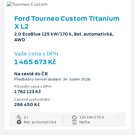
Ford Tourneo Custom Titanium
X L2
2.0 EcoBlue 125 kW/170 k, 8st. automatická,
AWD
Vaše cena s DPH
1 465 673 Kč
Na cestě do ČR
Předběžný termín dodání: 34. týden 2026
Původní cena s DPH
1 762 123 Kč
Cenové zvýhodnění
296 450 Kč
2 l
125 kW/170 k
8st. automatická
Nafta