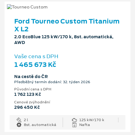
Ford Tourneo Custom Titanium
X L2
2.0 EcoBlue 125 kW/170 k, 8st. automatická,
AWD
Vaše cena s DPH
1 465 673 Kč
Na cestě do ČR
Předběžný termín dodání: 32. týden 2026
Původní cena s DPH
1 762 123 Kč
Cenové zvýhodnění
296 450 Kč
2 l
125 kW/170 k
8st. automatická
Nafta