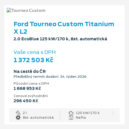
Ford Tourneo Custom Titanium
X L2
2.0 EcoBlue 125 kW/170 k, 8st. automatická
Vaše cena s DPH
1 372 503 Kč
Na cestě do ČR
Předběžný termín dodání: 34. týden 2026
Původní cena s DPH
1 668 953 Kč
Cenové zvýhodnění
296 450 Kč
2 l
125 kW/170 k
8st. automatická
Nafta