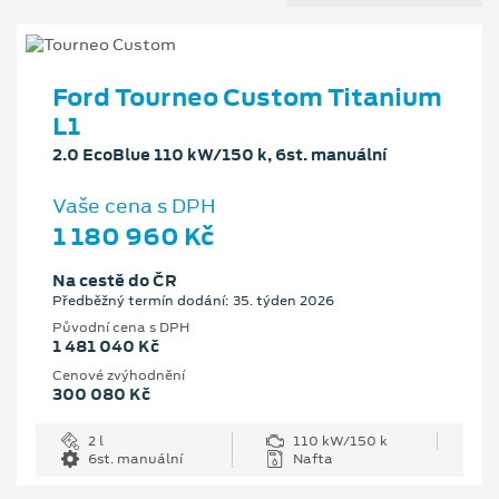
Ford Tourneo Custom Titanium
L1
2.0 EcoBlue 110 kW/150 k, 6st. manuální
Vaše cena s DPH
1 180 960 Kč
Na cestě do ČR
Předběžný termín dodání: 35. týden 2026
Původní cena s DPH
1 481 040 Kč
Cenové zvýhodnění
300 080 Kč
2 l
110 kW/150 k
6st. manuální
Nafta