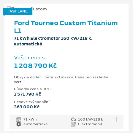
FAST LANE
Ford Tourneo Custom Titanium
L1
71 kWh Elektromotor 160 kW/218 k,
automatická
Vaše cena s
1 208 790 Kč
Obvyklá dodací lhůta 2-3 měsíce. Cena pro základní
1
verzi.
Původní cena s DPH
1 571 790 Kč
Cenové zvýhodnění
363 000 Kč
71 kWh
160 kW/218 k
automatická
Elektromobil