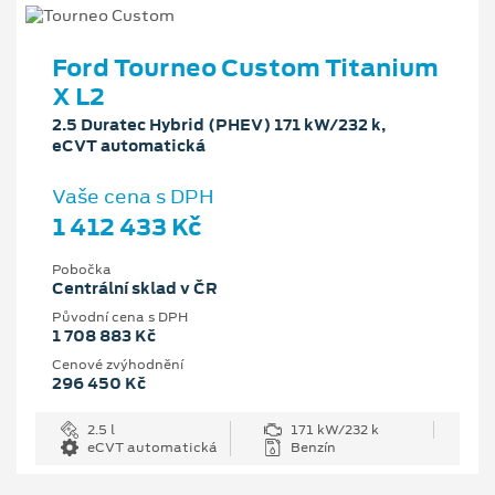
Ford Tourneo Custom Titanium
X L2
2.5 Duratec Hybrid (PHEV) 171 kW/232 k,
eCVT automatická
Vaše cena s DPH
1 412 433 Kč
Pobočka
Centrální sklad v ČR
Původní cena s DPH
1 708 883 Kč
Cenové zvýhodnění
296 450 Kč
2.5 l
171 kW/232 k
eCVT automatická
Benzín