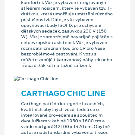
komfortní. Vůz je vybaven integrovaným
střešním nosičem, který je vybaven tzv. T-
drážkou, která umožňuje umístěni různého
příslušenství. Dále je vůz vybaven
upevňovací body ISOFIX pro uchyceni
dětských sedaček, zásuvkou 230 V (150
W). Vůz je samozřejmě havarijně pojištěn s
celoevropskou asistencí. Vůz je vybaven
roční dálniční známkou pro ČR pro Vaše
bezproblémové cestování. K vozu si
můžete zapůjčit karavanový nábytek nebo
třeba držák kol na tažné zařízení.
CARTHAGO CHIC LINE
Carthago patří do kategorie luxusních,
kvalitních obytných vozů. Jedná se o
integrované provedení se spouštěcím
dvoulůžkem v kabině 1950 x 1600 cm a
vzadu nad garáží 2100 x 1470 cm. Obytné
auto je nadstandardně vybaveno: trezor,