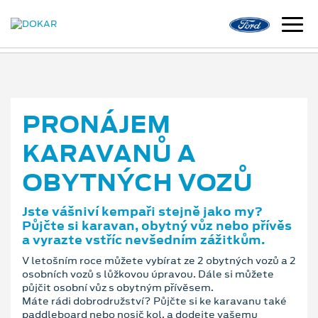
PRONÁJEM
KARAVANŮ A
OBYTNÝCH VOZŮ
Jste vášniví kempaři stejně jako my?
Půjčte si karavan, obytný vůz nebo přívěs
a vyrazte vstříc nevšedním zážitkům.
V letošním roce můžete vybírat ze 2 obytných vozů a 2
osobních vozů s lůžkovou úpravou. Dále si můžete
půjčit osobní vůz s obytným přívěsem.
Máte rádi dobrodružství? Půjčte si ke karavanu také
paddleboard nebo nosič kol, a dodejte vašemu