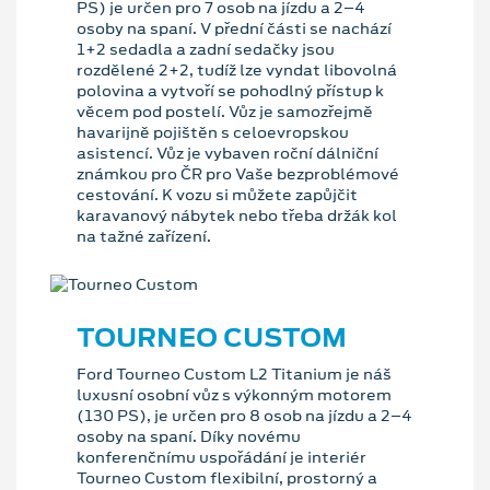
PS) je určen pro 7 osob na jízdu a 2–4
osoby na spaní. V přední části se nachází
1+2 sedadla a zadní sedačky jsou
rozdělené 2+2, tudíž lze vyndat libovolná
polovina a vytvoří se pohodlný přístup k
věcem pod postelí. Vůz je samozřejmě
havarijně pojištěn s celoevropskou
asistencí. Vůz je vybaven roční dálniční
známkou pro ČR pro Vaše bezproblémové
cestování. K vozu si můžete zapůjčit
karavanový nábytek nebo třeba držák kol
na tažné zařízení.
TOURNEO CUSTOM
Ford Tourneo Custom L2 Titanium je náš
luxusní osobní vůz s výkonným motorem
(130 PS), je určen pro 8 osob na jízdu a 2–4
osoby na spaní. Díky novému
konferenčnímu uspořádání je interiér
Tourneo Custom flexibilní, prostorný a