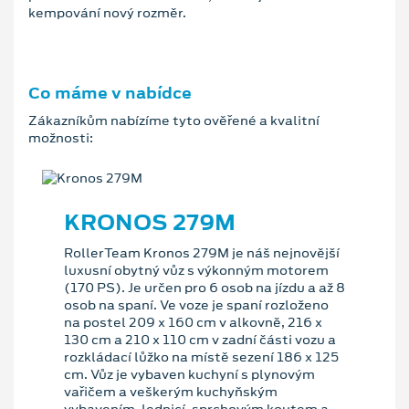
kempování nový rozměr.
Co máme v nabídce
Zákazníkům nabízíme tyto ověřené a kvalitní
možnosti:
KRONOS 279M
RollerTeam Kronos 279M je náš nejnovější
luxusní obytný vůz s výkonným motorem
(170 PS). Je určen pro 6 osob na jízdu a až 8
osob na spaní. Ve voze je spaní rozloženo
na postel 209 x 160 cm v alkovně, 216 x
130 cm a 210 x 110 cm v zadní části vozu a
rozkládací lůžko na místě sezení 186 x 125
cm. Vůz je vybaven kuchyní s plynovým
vařičem a veškerým kuchyňským