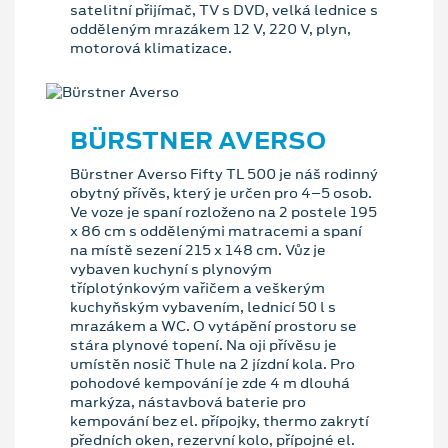
satelitní přijímač, TV s DVD, velká lednice s
odděleným mrazákem 12 V, 220 V, plyn,
motorová klimatizace.
BÜRSTNER AVERSO
Bürstner Averso Fifty TL 500 je náš rodinný
obytný přívěs, který je určen pro 4–5 osob.
Ve voze je spaní rozloženo na 2 postele 195
x 86 cm s oddělenými matracemi a spaní
na místě sezení 215 x 148 cm. Vůz je
vybaven kuchyní s plynovým
tříplotýnkovým vařičem a veškerým
kuchyňským vybavením, lednicí 50 l s
mrazákem a WC. O vytápění prostoru se
stára plynové topení. Na oji přívěsu je
umístěn nosič Thule na 2 jízdní kola. Pro
pohodové kempování je zde 4 m dlouhá
markýza, nástavbová baterie pro
kempování bez el. přípojky, thermo zakrytí
předních oken, rezervní kolo, přípojné el.