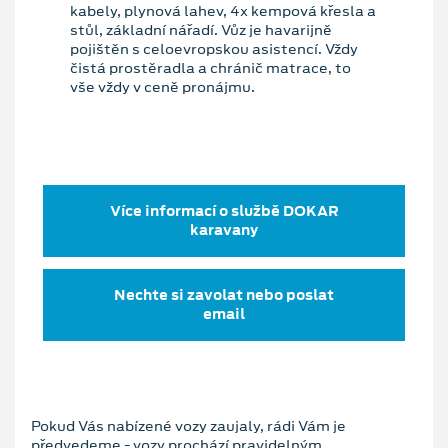
kabely, plynová lahev, 4x kempová křesla a
stůl, základní nářadí. Vůz je havarijně
pojištěn s celoevropskou asistencí. Vždy
čistá prostěradla a chránič matrace, to
vše vždy v ceně pronájmu.
Více informací o službě DOKAR
karavany
Nechte si zavolat nebo poslat
email
Pokud Vás nabízené vozy zaujaly, rádi Vám je
předvedeme - vozy prochází pravidelným