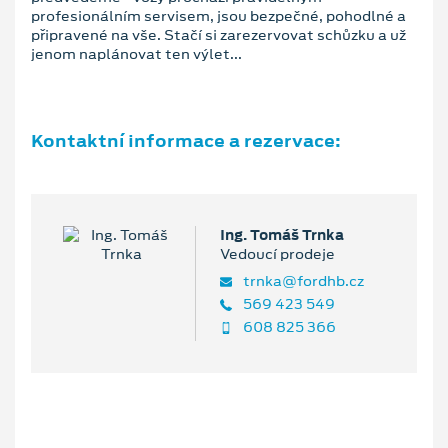
profesionálním servisem, jsou bezpečné, pohodlné a
připravené na vše. Stačí si zarezervovat schůzku a už
jenom naplánovat ten výlet...
Kontaktní informace a rezervace:
Ing. Tomáš Trnka
Vedoucí prodeje
trnka@fordhb.cz
569 423 549
608 825 366