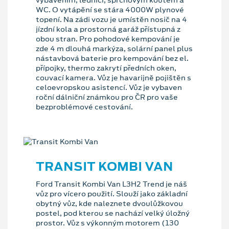
vybavením, lednicí, sprchovým koutem a
WC. O vytápění se stára 4000W plynové
topení. Na zádi vozu je umístěn nosič na 4
jízdní kola a prostorná garáž přístupná z
obou stran. Pro pohodové kempování je
zde 4 m dlouhá markýza, solární panel plus
nástavbová baterie pro kempování bez el.
přípojky, thermo zakrytí předních oken,
couvací kamera. Vůz je havarijně pojištěn s
celoevropskou asistencí. Vůz je vybaven
roční dálniční známkou pro ČR pro vaše
bezproblémové cestování.
TRANSIT KOMBI VAN
Ford Transit Kombi Van L3H2 Trend je náš
vůz pro vícero použití. Slouží jako základní
obytný vůz, kde naleznete dvoulůžkovou
postel, pod kterou se nachází velký úložný
prostor. Vůz s výkonným motorem (130