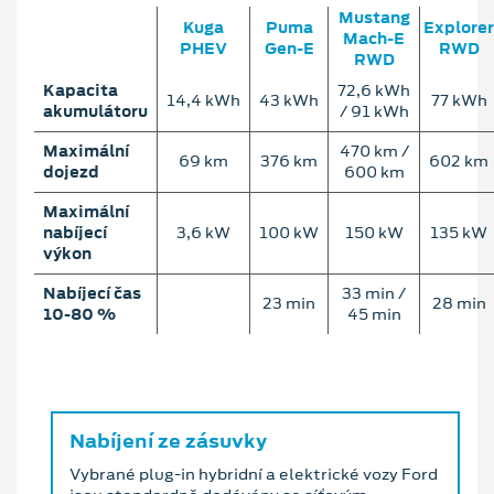
Mustang
Kuga
Puma
Explorer
Mach‑E
PHEV
Gen-E
RWD
RWD
Kapacita
72,6 kWh
14,4 kWh
43 kWh
77 kWh
akumulátoru
/ 91 kWh
Maximální
470 km /
69 km
376 km
602 km
dojezd
600 km
Maximální
nabíjecí
3,6 kW
100 kW
150 kW
135 kW
výkon
Nabíjecí čas
33 min /
23 min
28 min
10-80 %
45 min
Nabíjení ze zásuvky
Vybrané plug-in hybridní a elektrické vozy Ford