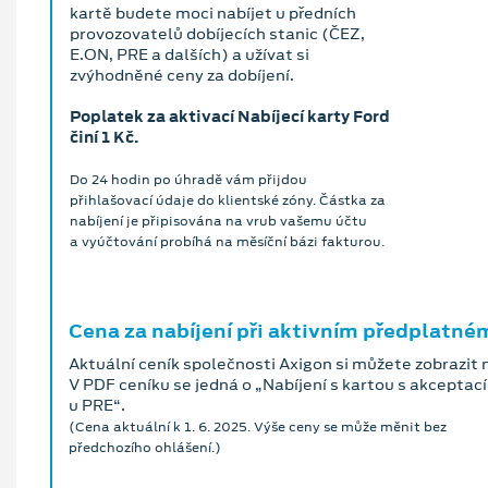
kartě budete moci nabíjet u předních
provozovatelů dobíjecích stanic (ČEZ,
E.ON, PRE a dalších) a užívat si
zvýhodněné ceny za dobíjení.
Poplatek za aktivací Nabíjecí karty Ford
činí 1 Kč.
Do 24 hodin po úhradě vám přijdou
přihlašovací údaje do klientské zóny. Částka za
nabíjení je připisována na vrub vašemu účtu
a vyúčtování probíhá na měsíční bázi fakturou.
Cena za nabíjení při aktivním předplatné
Aktuální ceník společnosti Axigon si můžete zobrazit n
V PDF ceníku se jedná o „Nabíjení s kartou s akceptací
u PRE“.
(Cena aktuální k 1. 6. 2025. Výše ceny se může měnit bez
předchozího ohlášení.)