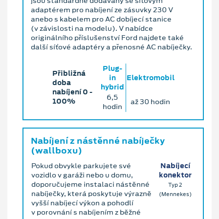
jsou standardně dodávány se síťovým
adaptérem pro nabíjení ze zásuvky 230 V
anebo s kabelem pro AC dobíjecí stanice
(v závislosti na modelu). V nabídce
originálního příslušenství Ford najdete také
další síťové adaptéry a přenosné AC nabíječky.
Plug-
Přibližná
in
Elektromobil
doba
hybrid
nabíjení 0 ‐
6,5
100%
až 30 hodin
hodin
Nabíjení z nástěnné nabíječky
(wallboxu)
Pokud obvykle parkujete své
Nabíjecí
vozidlo v garáži nebo u domu,
konektor
doporučujeme instalaci nástěnné
Typ 2
nabíječky, která poskytuje výrazně
(Mennekes)
vyšší nabíjecí výkon a pohodlí
v porovnání s nabíjením z běžné