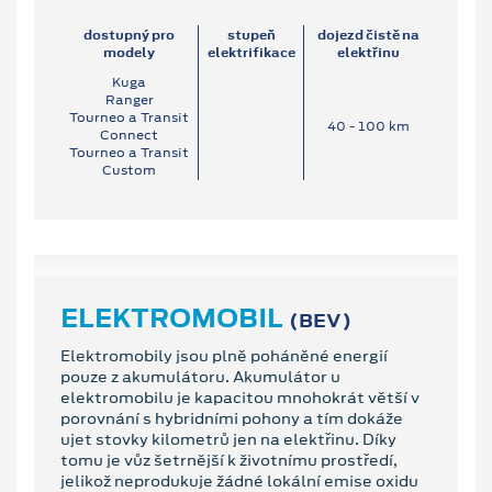
dostupný pro
stupeň
dojezd čistě na
modely
elektrifikace
elektřinu
Kuga
Ranger
Tourneo a Transit
40 ‐ 100 km
Connect
Tourneo a Transit
Custom
ELEKTROMOBIL
(BEV)
Elektromobily jsou plně poháněné energií
pouze z akumulátoru. Akumulátor u
elektromobilu je kapacitou mnohokrát větší v
porovnání s hybridními pohony a tím dokáže
ujet stovky kilometrů jen na elektřinu. Díky
tomu je vůz šetrnější k životnímu prostředí,
jelikož neprodukuje žádné lokální emise oxidu