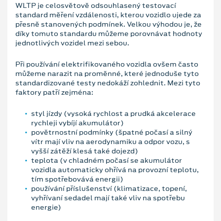
WLTP je celosvětově odsouhlasený testovací
standard měření vzdálenosti, kterou vozidlo ujede za
přesně stanovených podmínek. Velkou výhodou je, že
díky tomuto standardu můžeme porovnávat hodnoty
jednotlivých vozidel mezi sebou.
Při používání elektrifikovaného vozidla ovšem často
můžeme narazit na proměnné, které jednoduše tyto
standardizované testy nedokáží zohlednit. Mezi tyto
faktory patří zejména:
styl jízdy (vysoká rychlost a prudká akcelerace
rychleji vybíjí akumulátor)
povětrnostní podmínky (špatné počasí a silný
vítr mají vliv na aerodynamiku a odpor vozu, s
vyšší zátěží klesá také dojezd)
teplota (v chladném počasí se akumulátor
vozidla automaticky ohřívá na provozní teplotu,
tím spotřebovává energii)
používání příslušenství (klimatizace, topení,
vyhřívaní sedadel mají také vliv na spotřebu
energie)