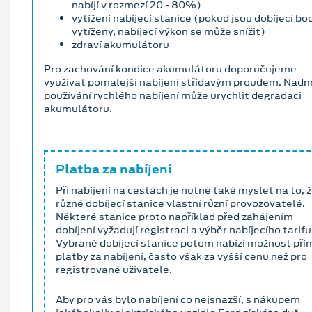
nabíjí v rozmezí 20 ‐ 80%)
vytížení nabíjecí stanice (pokud jsou dobíjecí bo
vytíženy, nabíjecí výkon se může snížit)
zdraví akumulátoru
Pro zachování kondice akumulátoru doporučujeme
využívat pomalejší nabíjení střídavým proudem. Nad
používání rychlého nabíjení může urychlit degradaci
akumulátoru.
Platba za nabíjení
Při nabíjení na cestách je nutné také myslet na to, 
různé dobíjecí stanice vlastní různí provozovatelé.
Některé stanice proto například před zahájením
dobíjení vyžadují registraci a výběr nabíjecího tarifu
Vybrané dobíjecí stanice potom nabízí možnost pří
platby za nabíjení, často však za vyšší cenu než pro
registrované uživatele.
Aby pro vás bylo nabíjení co nejsnazší, s nákupem