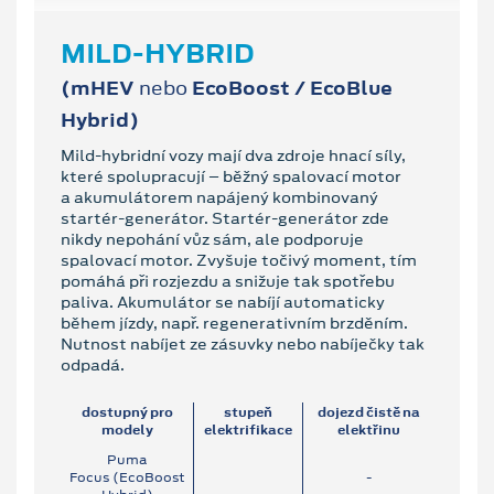
MILD-HYBRID
(
mHEV
nebo
EcoBoost / EcoBlue
Hybrid
)
Mild-hybridní vozy mají dva zdroje hnací síly,
které spolupracují – běžný spalovací motor
a akumulátorem napájený kombinovaný
startér-generátor. Startér-generátor zde
nikdy nepohání vůz sám, ale podporuje
spalovací motor. Zvyšuje točivý moment, tím
pomáhá při rozjezdu a snižuje tak spotřebu
paliva. Akumulátor se nabíjí automaticky
během jízdy, např. regenerativním brzděním.
Nutnost nabíjet ze zásuvky nebo nabíječky tak
odpadá.
dostupný pro
stupeň
dojezd čistě na
modely
elektrifikace
elektřinu
Puma
Focus (EcoBoost
-