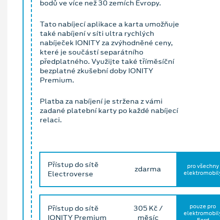
bodů ve více než 30 zemích Evropy.
Tato nabíjecí aplikace a karta umožňuje
také nabíjení v síti ultra rychlých
nabíječek IONITY za zvýhodněné ceny,
které je součástí separátního
předplatného. Využijte také tříměsíční
bezplatné zkušební doby IONITY
Premium.
Platba za nabíjení je stržena z vámi
zadané platební karty po každé nabíjecí
relaci.
Přístup do sítě
pro všechny
zdarma
Electroverse
elektromobil
pouze pro
Přístup do sítě
305 Kč /
elektromobil
IONITY Premium
měsíc
Ford