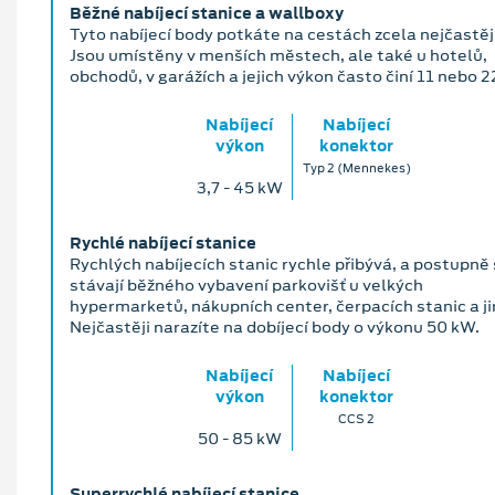
Běžné nabíjecí stanice a wallboxy
Tyto nabíjecí body potkáte na cestách zcela nejčastěji
Jsou umístěny v menších městech, ale také u hotelů,
obchodů, v garážích a jejich výkon často činí 11 nebo 2
Nabíjecí
Nabíjecí
výkon
konektor
Typ 2 (Mennekes)
3,7 ‐ 45 kW
Rychlé nabíjecí stanice
Rychlých nabíjecích stanic rychle přibývá, a postupně
stávají běžného vybavení parkovišť u velkých
hypermarketů, nákupních center, čerpacích stanic a ji
Nejčastěji narazíte na dobíjecí body o výkonu 50 kW.
Nabíjecí
Nabíjecí
výkon
konektor
CCS 2
50 ‐ 85 kW
Superrychlé nabíjecí stanice