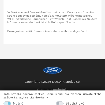
Veškeré uvedené časy nabíjení jsou indikativní. Dojezdy vozů na této
stránce odpovídají plnému nabití akumulátoru. Měřeno metodikou
WLTP (Worldwide Harmonised Light Vehicle Test Procedure). Některé
informace nemusí odpovídat aktuálním specifikacím.
Pro nejaktuálnější informace kontaktujte svého prodejce Ford.
Copyright ©2026 DOKAR, spol. s r.o.
Obchodní podmínky
Tato stránka používá cookies, které slouží pro zlepšení uživatelského
Ochrana osobních údajů
zážitku, k analytice i cílení reklamy.
Nutné
Statistické