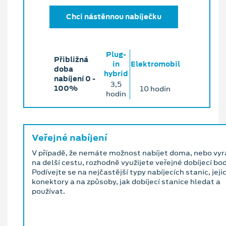
Chci nástěnnou nabíječku
Plug-
Přibližná
in
Elektromobil
doba
hybrid
nabíjení 0 ‐
3,5
100%
10 hodin
hodin
Veřejné nabíjení
V případě, že nemáte možnost nabíjet doma, nebo vyr
na delší cestu, rozhodně využijete veřejné dobíjecí bod
Podívejte se na nejčastější typy nabíjecích stanic, jeji
konektory a na způsoby, jak dobíjecí stanice hledat a
používat.