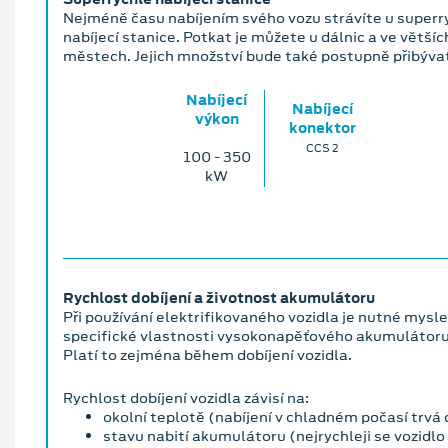
Nejméně času nabíjením svého vozu strávíte u superr
nabíjecí stanice. Potkat je můžete u dálnic a ve většíc
městech. Jejich množství bude také postupně přibýva
Nabíjecí
Nabíjecí
výkon
konektor
CCS 2
100 ‐ 350
kW
Rychlost dobíjení a životnost akumulátoru
Při používání elektrifikovaného vozidla je nutné mysle
specifické vlastnosti vysokonapěťového akumulátoru
Platí to zejména během dobíjení vozidla.
Rychlost dobíjení vozidla závisí na:
okolní teplotě (nabíjení v chladném počasí trvá 
stavu nabití akumulátoru (nejrychleji se vozidlo