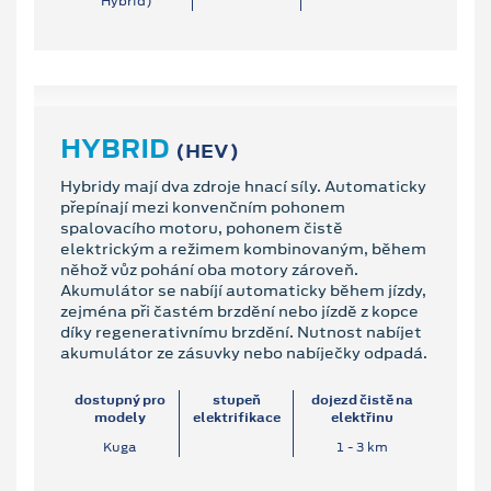
Hybrid)
HYBRID
(HEV)
Hybridy mají dva zdroje hnací síly. Automaticky
přepínají mezi konvenčním pohonem
spalovacího motoru, pohonem čistě
elektrickým a režimem kombinovaným, během
něhož vůz pohání oba motory zároveň.
Akumulátor se nabíjí automaticky během jízdy,
zejména při častém brzdění nebo jízdě z kopce
díky regenerativnímu brzdění. Nutnost nabíjet
akumulátor ze zásuvky nebo nabíječky odpadá.
dostupný pro
stupeň
dojezd čistě na
modely
elektrifikace
elektřinu
Kuga
1 ‐ 3 km