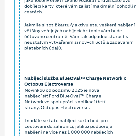
jakéhokoliv elektrického vozidla Ford získáte dvě
dobíjecí karty, které vám zajistí maximální pohodlí 
cestách.
Jakmile si totiž kartu/y aktivujete, veškeré nabíjení
většiny veřejných nabíjecích stanic vám bude
účtováno centrálně. Vám tak odpadne starost s
neustálým vytvářením si nových účtů a zadáváním
platebních údajů.
Nabíjecí služba BlueOval™ Charge Network x
Octopus Electroverse
Novinkou od podzimu 2025 je nová
nabíjecí síť Ford BlueOval™ Charge
Network ve spolupráci s aplikací třetí
strany, Octopus Electroverse.
I nadále se tato nabíjecí karta hodí pro
cestování do zahraničí, jelikož podporuje
nabíjení na více než 1 000 000 nabíjecích