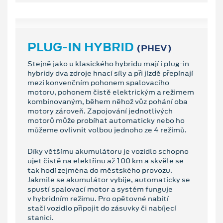
PLUG-IN HYBRID
(PHEV)
Stejně jako u klasického hybridu mají i plug-in
hybridy dva zdroje hnací síly a při jízdě přepínají
mezi konvenčním pohonem spalovacího
motoru, pohonem čistě elektrickým a režimem
kombinovaným, během něhož vůz pohání oba
motory zároveň. Zapojování jednotlivých
motorů může probíhat automaticky nebo ho
můžeme ovlivnit volbou jednoho ze 4 režimů.
Díky většímu akumulátoru je vozidlo schopno
ujet čistě na elektřinu až 100 km a skvěle se
tak hodí zejména do městského provozu.
Jakmile se akumulátor vybije, automaticky se
spustí spalovací motor a systém funguje
v hybridním režimu. Pro opětovné nabití
stačí vozidlo připojit do zásuvky či nabíjecí
stanici.