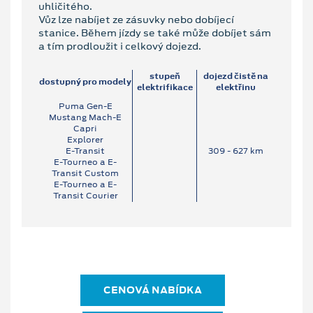
uhličitého.
Vůz lze nabíjet ze zásuvky nebo dobíjecí
stanice. Během jízdy se také může dobíjet sám
a tím prodloužit i celkový dojezd.
stupeň
dojezd čistě na
dostupný pro modely
elektrifikace
elektřinu
Puma Gen-E
Mustang Mach-E
Capri
Explorer
E-Transit
309 ‐ 627 km
E-Tourneo a E-
Transit Custom
E-Tourneo a E-
Transit Courier
CENOVÁ NABÍDKA