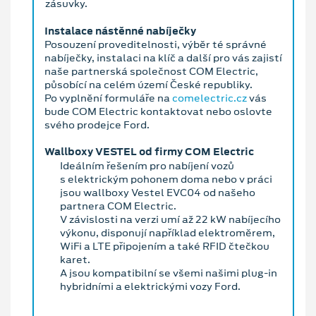
zásuvky.
Instalace nástěnné nabíječky
Posouzení proveditelnosti, výběr té správné
nabíječky, instalaci na klíč a další pro vás zajistí
naše partnerská společnost COM Electric,
působící na celém území České republiky.
Po vyplnění formuláře na
comelectric.cz
vás
bude COM Electric kontaktovat nebo oslovte
svého prodejce Ford.
Wallboxy VESTEL od firmy COM Electric
Ideálním řešením pro nabíjení vozů
s elektrickým pohonem doma nebo v práci
jsou wallboxy Vestel EVC04 od našeho
partnera COM Electric.
V závislosti na verzi umí až 22 kW nabíjecího
výkonu, disponují například elektroměrem,
WiFi a LTE připojením a také RFID čtečkou
karet.
A jsou kompatibilní se všemi našimi plug-in
hybridními a elektrickými vozy Ford.