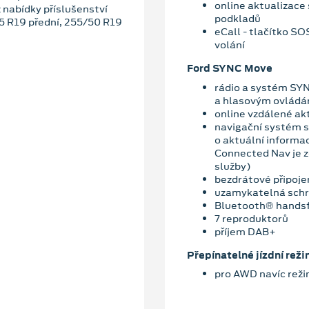
online aktualizace
 nabídky příslušenství
podkladů
55 R19 přední, 255/50 R19
eCall - tlačítko S
volání
Ford SYNC Move
rádio a systém SY
a hlasovým ovládá
online vzdálené ak
navigační systém s
o aktuální informa
Connected Nav je 
služby)
bezdrátové připoje
uzamykatelná schr
Bluetooth® hands
7 reproduktorů
příjem DAB+
Přepínatelné jízdní reži
pro AWD navíc rež