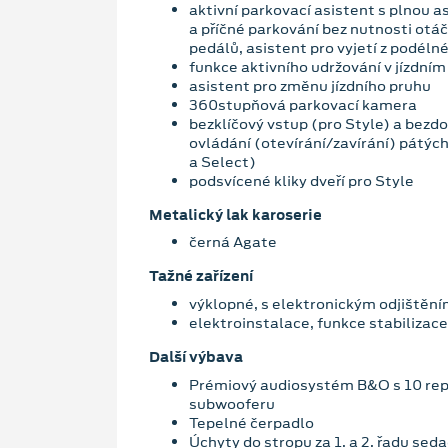
aktivní parkovací asistent s plnou a
a příčné parkování bez nutnosti otá
pedálů, asistent pro vyjetí z podél
funkce aktivního udržování v jízdním
asistent pro změnu jízdního pruhu
360stupňová parkovací kamera
bezklíčový vstup (pro Style) a bezd
ovládání (otevírání/zavírání) pátých
a Select)
podsvícené kliky dveří pro Style
Metalický lak karoserie
černá Agate
Tažné zařízení
výklopné, s elektronickým odjištěn
elektroinstalace, funkce stabilizace
Další výbava
Prémiový audiosystém B&O s 10 rep
subwooferu
Tepelné čerpadlo
Úchyty do stropu za 1. a 2. řadu seda