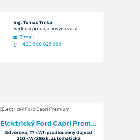
Ing. Tomáš Trnka
Vedoucí prodeje nových vozů
E‑mail
+420 608 825 366
Elektrický Ford Capri Premium
5dveřová, 77 kWh prodloužený dojezd
210 kW/286 k, automatická