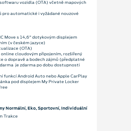
 softwaru vozidla (OTA) včetně mapových
OS pro automatické i vyžádané nouzové
NC Move s 14,6" dotykovým displejem
ním (v českém jazyce)
tualizace (OTA)
 online cloudovým připojením, rozšířený
ce o dopravě a bodech zájmů (předplatné
zdarma je zdarma po dobu dostupnosti
ní funkcí Android Auto nebo Apple CarPlay
ánka pod displejem My Private Locker
free
my Normální, Eko, Sportovní, Individuální
im Trakce