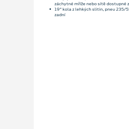
záchytné mříže nebo sítě dostupné z
19" kola z lehkých slitin, pneu 235/
zadní