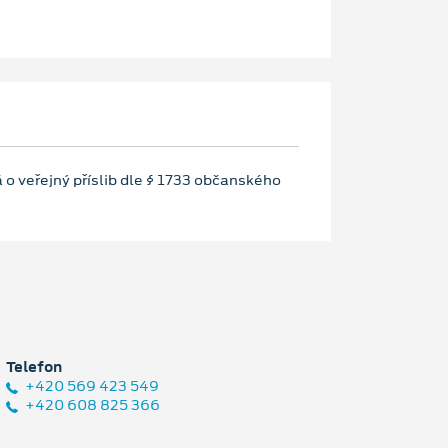
 o veřejný příslib dle § 1733 občanského
Telefon
+420 569 423 549
+420 608 825 366