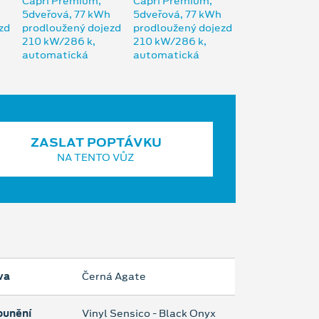
ZASLAT POPTÁVKU
NA TENTO VŮZ
va
Černá Agate
ounění
Vinyl Sensico - Black Onyx