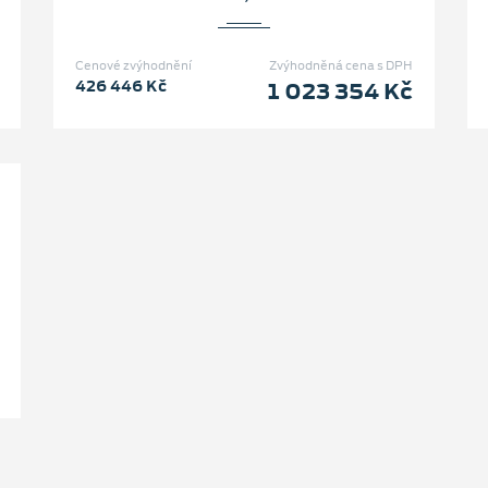
Cenové zvýhodnění
Zvýhodněná cena s DPH
426 446 Kč
1 023 354 Kč