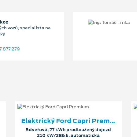
okop
ch vozů, specialista na
ozy
7 877 279
Elektrický Ford Capri Premium
5dveřová, 77 kWh prodloužený dojezd
210 kW/286 k, automatická