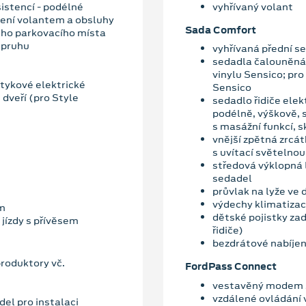
sistencí - podélné
vyhřívaný volant
čení volantem a obsluhy
Sada Comfort
ného parkovacího místa
 pruhu
vyhřívaná přední s
sedadla čalouněná 
vinylu Sensico; pr
otykové elektrické
Sensico
 dveří (pro Style
sedadlo řidiče elek
podélně, výškově, 
s masážní funkcí, 
vnější zpětná zrcá
s uvítací světelno
středová výklopná 
sedadel
průvlak na lyže ve
výdechy klimatizac
ím
dětské pojistky zad
 jízdy s přívěsem
řidiče)
bezdrátové nabíjen
roduktory vč.
FordPass Connect
vestavěný modem 
vzdálené ovládání 
del pro instalaci