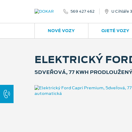
569 427 462
U Cihláře 
NOVÉ VOZY
OJETÉ VOZY
ELEKTRICKÝ FOR
5DVEŘOVÁ, 77 KWH PRODLOUŽENÝ