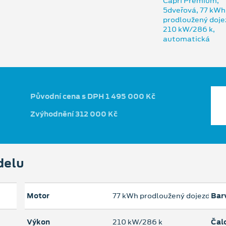
Původní cena s DPH 1 495 000 Kč
Zvýhodnění 312 000 Kč
delu
Motor
77 kWh prodloužený dojezd
Bar
Výkon
210 kW/286 k
Čal