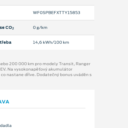
WF0SPBEFXTTY15853
se CO
0 g/km
2
třeba
14,6 kWh/100 km
y nebo 200 000 km pro modely Transit, Ranger
 BEV. Na vysokonapěťový akumulátor
, co nastane dříve. Dodatečný bonus uváděn s
AVA
edadla