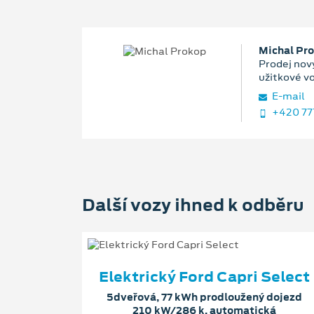
Michal Pr
Prodej nový
užitkové v
E‑mail
+420 77
Další vozy ihned k odběru
Elektrický Ford Capri Select
5dveřová, 77 kWh prodloužený dojezd
210 kW/286 k, automatická