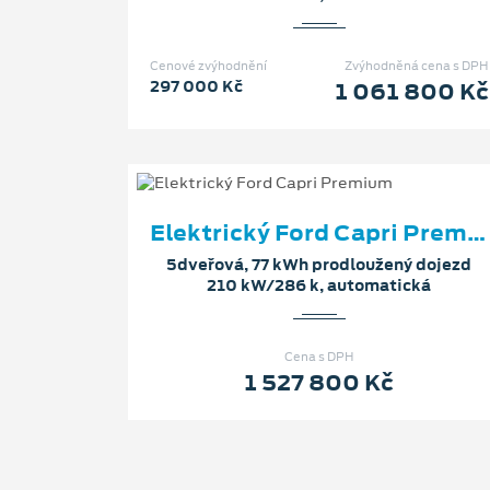
Cenové zvýhodnění
Zvýhodněná cena s DPH
297 000 Kč
1 061 800 Kč
Elektrický Ford Capri Premium
5dveřová, 77 kWh prodloužený dojezd
210 kW/286 k, automatická
Cena s DPH
1 527 800 Kč