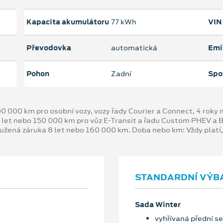
Kapacita akumulátoru
77 kWh
VIN
Převodovka
automatická
Emi
Pohon
Zadní
Spo
00 000 km pro osobní vozy, vozy řady Courier a Connect, 4 rok
 let nebo 150 000 km pro vůz E-Transit a řadu Custom PHEV a
oužená záruka 8 let nebo 160 000 km. Doba nebo km: Vždy platí
STANDARDNÍ VÝB
Sada Winter
vyhřívaná přední s