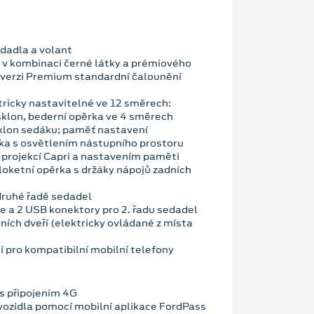
edadla a volant
v kombinaci černé látky a prémiového
o verzi Premium standardní čalounění
tricky nastavitelné ve 12 směrech:
sklon, bederní opěrka ve 4 směrech
sklon sedáku; paměť nastavení
tka s osvětlením nástupního prostoru
u projekcí Capri a nastavením paměti
loketní opěrka s držáky nápojů zadních
 druhé řadě sedadel
e a 2 USB konektory pro 2. řadu sedadel
ních dveří (elektricky ovládané z místa
í pro kompatibilní mobilní telefony
s připojením 4G
vozidla pomocí mobilní aplikace FordPass