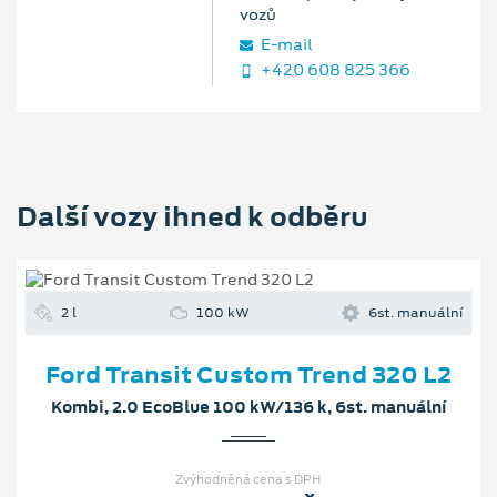
vozů
E‑mail
+420 608 825 366
Další vozy ihned k odběru
2 l
100 kW
6st. manuální
Ford Transit Custom Trend 320 L2
Kombi, 2.0 EcoBlue 100 kW/136 k, 6st. manuální
Zvýhodněná cena s DPH