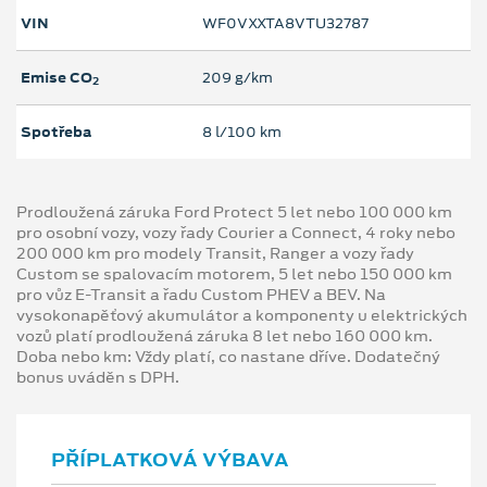
VIN
WF0VXXTA8VTU32787
Emise CO
209 g/km
2
Spotřeba
8 l/100 km
Prodloužená záruka Ford Protect 5 let nebo 100 000 km
pro osobní vozy, vozy řady Courier a Connect, 4 roky nebo
200 000 km pro modely Transit, Ranger a vozy řady
Custom se spalovacím motorem, 5 let nebo 150 000 km
pro vůz E-Transit a řadu Custom PHEV a BEV. Na
vysokonapěťový akumulátor a komponenty u elektrických
vozů platí prodloužená záruka 8 let nebo 160 000 km.
Doba nebo km: Vždy platí, co nastane dříve. Dodatečný
bonus uváděn s DPH.
PŘÍPLATKOVÁ VÝBAVA