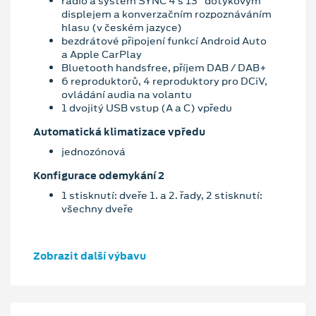
rádio a systém SYNC 4 s 13" dotykovým
displejem a konverzačním rozpoznáváním
hlasu (v českém jazyce)
bezdrátové připojení funkcí Android Auto
a Apple CarPlay
Bluetooth handsfree, příjem DAB / DAB+
6 reproduktorů, 4 reproduktory pro DCiV,
ovládání audia na volantu
1 dvojitý USB vstup (A a C) vpředu
Automatická klimatizace vpředu
jednozónová
Konfigurace odemykání 2
1 stisknutí: dveře 1. a 2. řady, 2 stisknutí:
všechny dveře
Zobrazit další výbavu