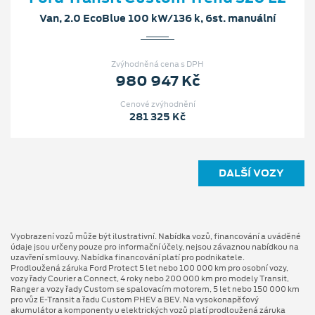
Van, 2.0 EcoBlue 100 kW/136 k, 6st. manuální
Zvýhodněná cena s DPH
980 947 Kč
Cenové zvýhodnění
281 325 Kč
DALŠÍ VOZY
Vyobrazení vozů může být ilustrativní. Nabídka vozů, financování a uváděné
údaje jsou určeny pouze pro informační účely, nejsou závaznou nabídkou na
uzavření smlouvy. Nabídka financování platí pro podnikatele.
Prodloužená záruka Ford Protect 5 let nebo 100 000 km pro osobní vozy,
vozy řady Courier a Connect, 4 roky nebo 200 000 km pro modely Transit,
Ranger a vozy řady Custom se spalovacím motorem, 5 let nebo 150 000 km
pro vůz E-Transit a řadu Custom PHEV a BEV. Na vysokonapěťový
akumulátor a komponenty u elektrických vozů platí prodloužená záruka