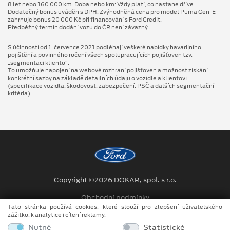
8 let nebo 160 000 km. Doba nebo km: Vždy platí, co nastane dříve.
Dodatečný bonus uváděn s DPH. Zvýhodněná cena pro model Puma Gen⁠-⁠E
zahrnuje bonus 20 000 Kč při financování s Ford Credit.
Předběžný termín dodání vozu do ČR není závazný.
S účinností od 1. července 2021 podléhají veškeré nabídky havarijního
pojištění a povinného ručení všech spolupracujících pojišťoven tzv.
„segmentaci klientů“.
To umožňuje napojení na webové rozhraní pojišťoven a možnost získání
konkrétní sazby na základě detailních údajů o vozidle a klientovi
(specifikace vozidla, škodovost, zabezpečení, PSČ a dalších segmentační
kritéria).
Copyright ©2026 DOKAR, spol. s r.o.
Obchodní podmínky
Tato stránka používá cookies, které slouží pro zlepšení uživatelského
Ochrana osobních údajů
zážitku, k analytice i cílení reklamy.
Nutné
Statistické