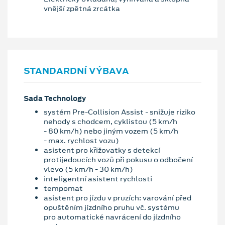
vnější zpětná zrcátka
STANDARDNÍ VÝBAVA
Sada Technology
systém Pre-Collision Assist - snižuje riziko
nehody s chodcem, cyklistou (5 km/h
- 80 km/h) nebo jiným vozem (5 km/h
- max. rychlost vozu)
asistent pro křižovatky s detekcí
protijedoucích vozů při pokusu o odbočení
vlevo (5 km/h - 30 km/h)
inteligentní asistent rychlosti
tempomat
asistent pro jízdu v pruzích: varování před
opuštěním jízdního pruhu vč. systému
pro automatické navrácení do jízdního