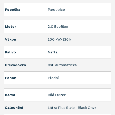
Pobočka
Pardubice
Motor
2.0 EcoBlue
Výkon
100 kW/136 k
Palivo
Nafta
Převodovka
8st. automatická
Pohon
Přední
Barva
Bílá Frozen
Čalounění
Látka Plus Style - Black Onyx