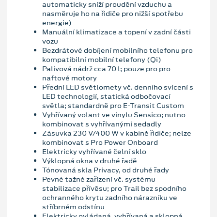
automaticky sníží proudění vzduchu a
nasměruje ho na řidiče pro nižší spotřebu
energie)
Manuální klimatizace a topení v zadní části
vozu
Bezdrátové dobíjení mobilního telefonu pro
kompatibilní mobilní telefony (Qi)
Palivová nádrž cca 70 l; pouze pro pro
naftové motory
Přední LED světlomety vč. denního svícení s
LED technologií, statická odbočovací
světla; standardně pro E-Transit Custom
Vyhřívaný volant ve vinylu Sensico; nutno
kombinovat s vyhřívanými sedadly
Zásuvka 230 V/400 W v kabině řidiče; nelze
kombinovat s Pro Power Onboard
Elektricky vyhřívané čelní sklo
Výklopná okna v druhé řadě
Tónovaná skla Privacy, od druhé řady
Pevné tažné zařízení vč. systému
stabilizace přívěsu; pro Trail bez spodního
ochranného krytu zadního nárazníku ve
stříbrném odstínu
Elektricky ovládaná, vyhřívaná a sklopná