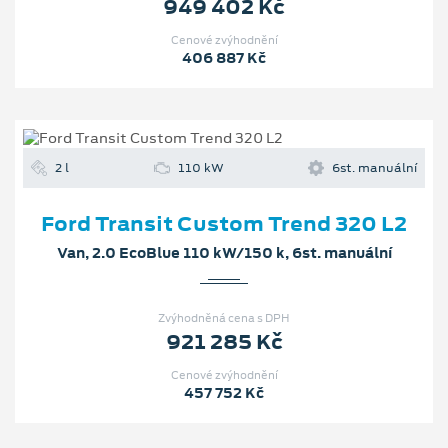
949 402 Kč
Cenové zvýhodnění
406 887 Kč
2 l
110 kW
6st. manuální
Ford Transit Custom Trend 320 L2
Van, 2.0 EcoBlue 110 kW/150 k, 6st. manuální
Zvýhodněná cena s DPH
921 285 Kč
Cenové zvýhodnění
457 752 Kč