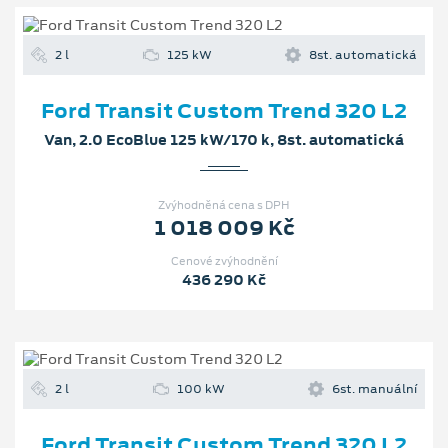
2 l
125 kW
8st. automatická
Ford Transit Custom Trend 320 L2
Van, 2.0 EcoBlue 125 kW/170 k, 8st. automatická
Zvýhodněná cena s DPH
1 018 009 Kč
Cenové zvýhodnění
436 290 Kč
2 l
100 kW
6st. manuální
Ford Transit Custom Trend 320 L2