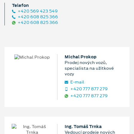
Telefon
+420 569 423 549
+420 608 825 366
+420 608 825 366
Michal Prokop
Prodej nových vozů,
specialista na užitkové
vozy
E‑mail
+420 777 877 279
+420 777 877 279
Ing. Tomáš Trnka
Vedoucí prodeje nových