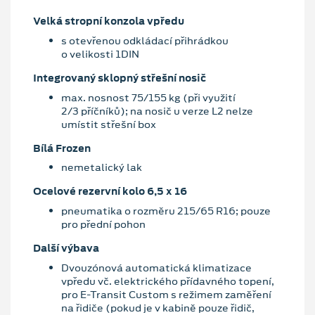
Velká stropní konzola vpředu
s otevřenou odkládací přihrádkou
o velikosti 1DIN
Integrovaný sklopný střešní nosič
max. nosnost 75/155 kg (při využití
2/3 příčníků); na nosič u verze L2 nelze
umístit střešní box
Bílá Frozen
nemetalický lak
Ocelové rezervní kolo 6,5 x 16
pneumatika o rozměru 215/65 R16; pouze
pro přední pohon
Další výbava
Dvouzónová automatická klimatizace
vpředu vč. elektrického přídavného topení,
pro E-Transit Custom s režimem zaměření
na řidiče (pokud je v kabině pouze řidič,