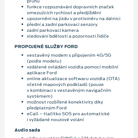
pruhu
funkce rozpoznávání dopravních značek
omezujících rychlost a předjíždění
upozornění na jízdu v protisměru na dálnici
přední a zadní parkovací senzory
zadní parkovací kamera
sledování bdělosti a pozornosti řidiče
PROPOJENÉ SLUŽBY FORD
vestavěný modem s připojením 4G/5G
(podle modelu)
vzdálené ovládání vozidla pomocí mobilní
aplikace Ford
online aktualizace softwaru vozidla (OTA)
včetně mapových podkladů (pouze
v kombinaci s vestavěným navigačním
systémem)
možnost rozšířené konektivity díky
předplatným Ford
eCall – tlačítko SOS pro automatické
i vyžádané nouzové volání
Audio sada