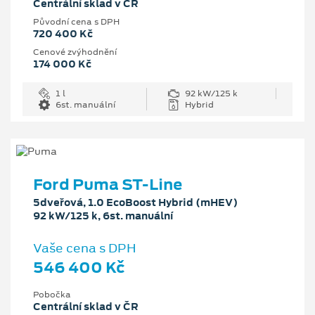
Centrální sklad v ČR
Původní cena s DPH
720 400 Kč
Cenové zvýhodnění
174 000 Kč
1 l
92 kW/125 k
6st. manuální
Hybrid
Ford Puma ST-Line
5dveřová, 1.0 EcoBoost Hybrid (mHEV)
92 kW/125 k, 6st. manuální
Vaše cena s DPH
546 400 Kč
Pobočka
Centrální sklad v ČR