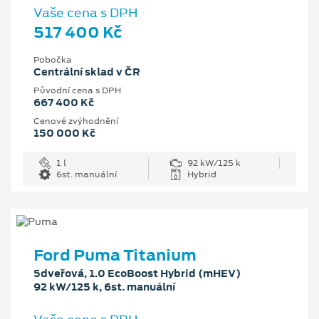
Vaše cena s DPH
517 400 Kč
Pobočka
Centrální sklad v ČR
Původní cena s DPH
667 400 Kč
Cenové zvýhodnění
150 000 Kč
1 l
92 kW/125 k
6st. manuální
Hybrid
Ford Puma Titanium
5dveřová, 1.0 EcoBoost Hybrid (mHEV)
92 kW/125 k, 6st. manuální