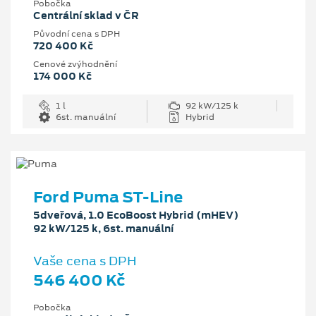
Pobočka
Centrální sklad v ČR
Původní cena s DPH
720 400 Kč
Cenové zvýhodnění
174 000 Kč
1 l
92 kW/125 k
6st. manuální
Hybrid
Ford Puma ST-Line
5dveřová, 1.0 EcoBoost Hybrid (mHEV)
92 kW/125 k, 6st. manuální
Vaše cena s DPH
546 400 Kč
Pobočka