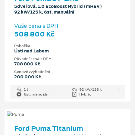
5dveřová, 1.0 EcoBoost Hybrid (mHEV)
92 kW/125 k, 6st. manuální
Vaše cena s DPH
508 800 Kč
Pobočka
Ústí nad Labem
Původní cena s DPH
708 800 Kč
Cenové zvýhodnění
200 000 Kč
1 l
92 kW/125 k
6st. manuální
Hybrid
Ford Puma Titanium