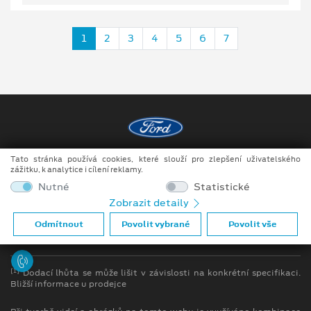
1
2
3
4
5
6
7
Tato stránka používá cookies, které slouží pro zlepšení uživatelského
Copyright ©2026 DOKAR, spol. s r.o.
zážitku, k analytice i cílení reklamy.
Obchodní podmínky
Nutné
Statistické
Zobrazit detaily
Ochrana osobních údajů
Odmítnout
Povolit vybrané
Povolit vše
Prohlášení o zpracování údajů konečných zákazníků
[1]
Dodací lhůta se může lišit v závislosti na konkrétní specifikaci.
Bližší informace u prodejce