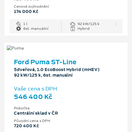
Cenové zvýhodnění
174 000 Kč
1 l
92 kW/125 k
6st. manuální
Hybrid
Ford Puma ST-Line
5dveřová, 1.0 EcoBoost Hybrid (mHEV)
92 kW/125 k, 6st. manuální
Vaše cena s DPH
546 400 Kč
Pobočka
Centrální sklad v ČR
Původní cena s DPH
720 400 Kč