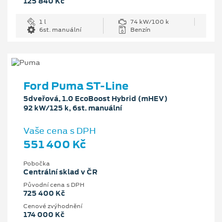
125 840 Kč
1 l
74 kW/100 k
6st. manuální
Benzín
Ford Puma ST-Line
5dveřová, 1.0 EcoBoost Hybrid (mHEV)
92 kW/125 k, 6st. manuální
Vaše cena s DPH
551 400 Kč
Pobočka
Centrální sklad v ČR
Původní cena s DPH
725 400 Kč
Cenové zvýhodnění
174 000 Kč