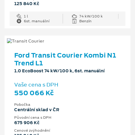
125 840 Kč
1 l
74 kW/100 k
6st. manuální
Benzín
Ford Transit Courier Kombi N1
Trend L1
1.0 EcoBoost 74 kW/100 k, 6st. manuální
Vaše cena s DPH
550 066 Kč
Pobočka
Centrální sklad v ČR
Původní cena s DPH
675 906 Kč
Cenové zvýhodnění