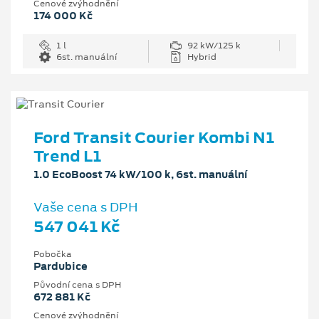
Cenové zvýhodnění
174 000 Kč
1 l
92 kW/125 k
6st. manuální
Hybrid
Ford Transit Courier Kombi N1
Trend L1
1.0 EcoBoost 74 kW/100 k, 6st. manuální
Vaše cena s DPH
547 041 Kč
Pobočka
Pardubice
Původní cena s DPH
672 881 Kč
Cenové zvýhodnění