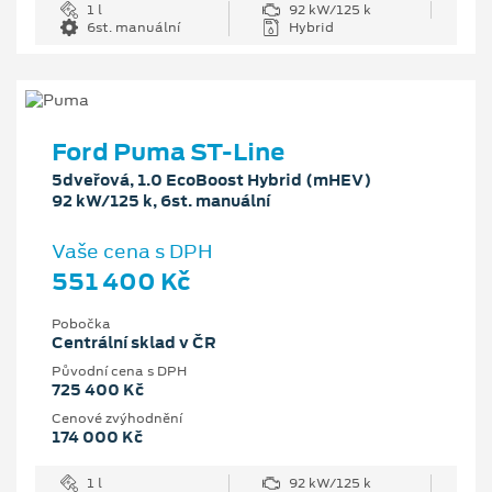
1 l
92 kW/125 k
6st. manuální
Hybrid
Ford Puma ST-Line
5dveřová, 1.0 EcoBoost Hybrid (mHEV)
92 kW/125 k, 6st. manuální
Vaše cena s DPH
551 400 Kč
Pobočka
Centrální sklad v ČR
Původní cena s DPH
725 400 Kč
Cenové zvýhodnění
174 000 Kč
1 l
92 kW/125 k