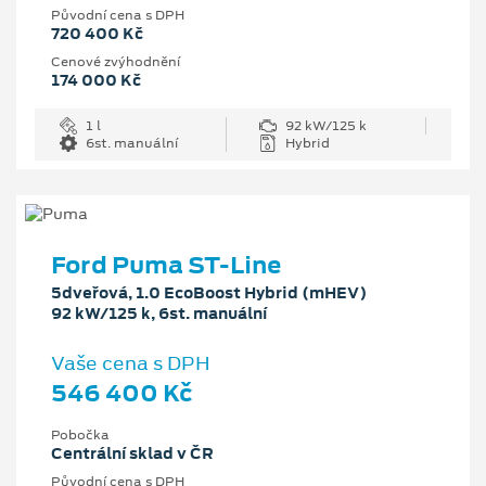
Původní cena s DPH
720 400 Kč
Cenové zvýhodnění
174 000 Kč
1 l
92 kW/125 k
6st. manuální
Hybrid
Ford Puma ST-Line
5dveřová, 1.0 EcoBoost Hybrid (mHEV)
92 kW/125 k, 6st. manuální
Vaše cena s DPH
546 400 Kč
Pobočka
Centrální sklad v ČR
Původní cena s DPH