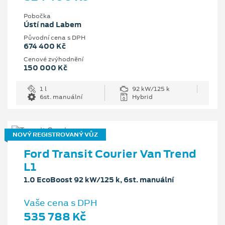
Pobočka
Ústí nad Labem
Původní cena s DPH
674 400 Kč
Cenové zvýhodnění
150 000 Kč
1 l
92 kW/125 k
6st. manuální
Hybrid
NOVÝ REGISTROVANÝ VŮZ
Ford Transit Courier Van Trend
L1
1.0 EcoBoost 92 kW/125 k, 6st. manuální
Vaše cena s DPH
535 788 Kč