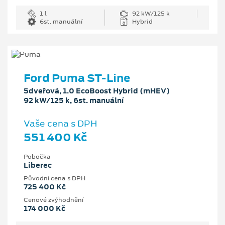
1 l
92 kW/125 k
6st. manuální
Hybrid
Ford Puma ST-Line
5dveřová, 1.0 EcoBoost Hybrid (mHEV)
92 kW/125 k, 6st. manuální
Vaše cena s DPH
551 400 Kč
Pobočka
Liberec
Původní cena s DPH
725 400 Kč
Cenové zvýhodnění
174 000 Kč