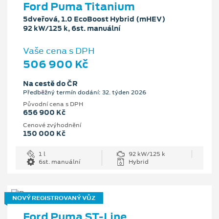
Ford Puma Titanium
5dveřová, 1.0 EcoBoost Hybrid (mHEV)
92 kW/125 k, 6st. manuální
Vaše cena s DPH
506 900 Kč
Na cestě do ČR
Předběžný termín dodání: 32. týden 2026
Původní cena s DPH
656 900 Kč
Cenové zvýhodnění
150 000 Kč
1 l
92 kW/125 k
6st. manuální
Hybrid
NOVÝ REGISTROVANÝ VŮZ
Ford Puma ST-Line