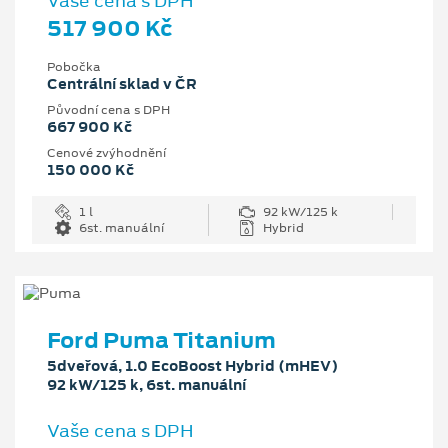
Vaše cena s DPH
517 900 Kč
Pobočka
Centrální sklad v ČR
Původní cena s DPH
667 900 Kč
Cenové zvýhodnění
150 000 Kč
1 l
92 kW/125 k
6st. manuální
Hybrid
Ford Puma Titanium
5dveřová, 1.0 EcoBoost Hybrid (mHEV)
92 kW/125 k, 6st. manuální
Vaše cena s DPH