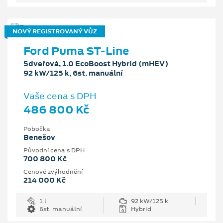
NOVÝ REGISTROVANÝ VŮZ
Ford Puma ST-Line
5dveřová, 1.0 EcoBoost Hybrid (mHEV)
92 kW/125 k, 6st. manuální
Vaše cena s DPH
486 800 Kč
Pobočka
Benešov
Původní cena s DPH
700 800 Kč
Cenové zvýhodnění
214 000 Kč
1 l
92 kW/125 k
6st. manuální
Hybrid