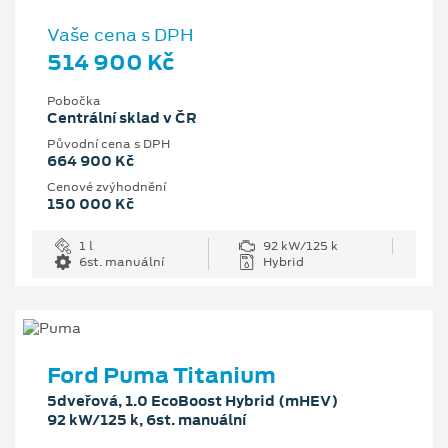
Vaše cena s DPH
514 900 Kč
Pobočka
Centrální sklad v ČR
Původní cena s DPH
664 900 Kč
Cenové zvýhodnění
150 000 Kč
1 l
92 kW/125 k
6st. manuální
Hybrid
Ford Puma Titanium
5dveřová, 1.0 EcoBoost Hybrid (mHEV)
92 kW/125 k, 6st. manuální