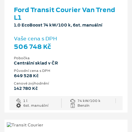
Ford Transit Courier Van Trend
L1
1.0 EcoBoost 74 kW/100 k, 6st. manuální
Vaše cena s DPH
506 748 Kč
Pobočka
Centrální sklad v ČR
Původní cena s DPH
649 528 Kč
Cenové zvýhodnění
142 780 Kč
1 l
74 kW/100 k
6st. manuální
Benzín