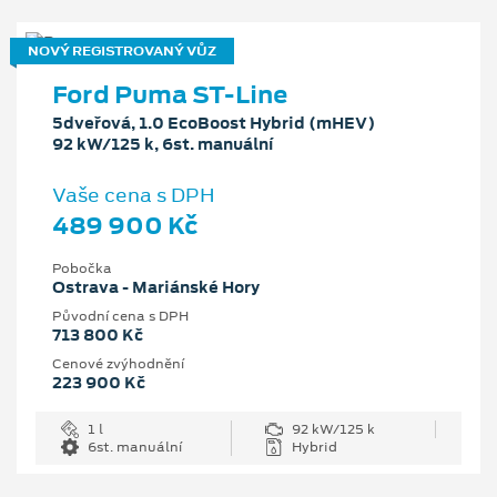
NOVÝ REGISTROVANÝ VŮZ
Ford Puma ST-Line
5dveřová, 1.0 EcoBoost Hybrid (mHEV)
92 kW/125 k, 6st. manuální
Vaše cena s DPH
489 900 Kč
Pobočka
Ostrava - Mariánské Hory
Původní cena s DPH
713 800 Kč
Cenové zvýhodnění
223 900 Kč
1 l
92 kW/125 k
6st. manuální
Hybrid