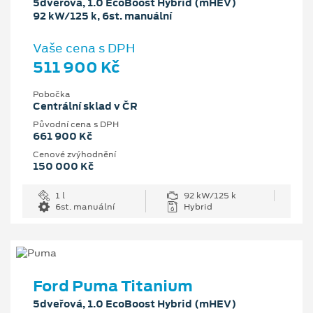
5dveřová, 1.0 EcoBoost Hybrid (mHEV)
92 kW/125 k, 6st. manuální
Vaše cena s DPH
511 900 Kč
Pobočka
Centrální sklad v ČR
Původní cena s DPH
661 900 Kč
Cenové zvýhodnění
150 000 Kč
1 l
92 kW/125 k
6st. manuální
Hybrid
Ford Puma Titanium
5dveřová, 1.0 EcoBoost Hybrid (mHEV)