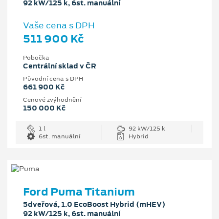
92 kW/125 k, 6st. manuální
Vaše cena s DPH
511 900 Kč
Pobočka
Centrální sklad v ČR
Původní cena s DPH
661 900 Kč
Cenové zvýhodnění
150 000 Kč
1 l
92 kW/125 k
6st. manuální
Hybrid
Ford Puma Titanium
5dveřová, 1.0 EcoBoost Hybrid (mHEV)
92 kW/125 k, 6st. manuální