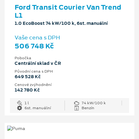
Ford Transit Courier Van Trend
L1
1.0 EcoBoost 74 kW/100 k, 6st. manuální
Vaše cena s DPH
506 748 Kč
Pobočka
Centrální sklad v ČR
Původní cena s DPH
649 528 Kč
Cenové zvýhodnění
142 780 Kč
1 l
74 kW/100 k
6st. manuální
Benzín