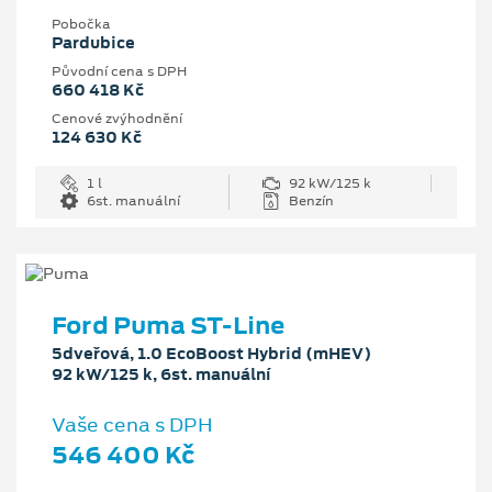
Pobočka
Pardubice
Původní cena s DPH
660 418 Kč
Cenové zvýhodnění
124 630 Kč
1 l
92 kW/125 k
6st. manuální
Benzín
Ford Puma ST-Line
5dveřová, 1.0 EcoBoost Hybrid (mHEV)
92 kW/125 k, 6st. manuální
Vaše cena s DPH
546 400 Kč