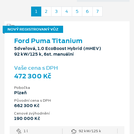
1
2
3
4
5
6
7
NOVÝ REGISTROVANÝ VŮZ
Ford Puma Titanium
5dveřová, 1.0 EcoBoost Hybrid (mHEV)
92 kW/125 k, 6st. manuální
Vaše cena s DPH
472 300 Kč
Pobočka
Plzeň
Původní cena s DPH
662 300 Kč
Cenové zvýhodnění
190 000 Kč
1 l
92 kW/125 k