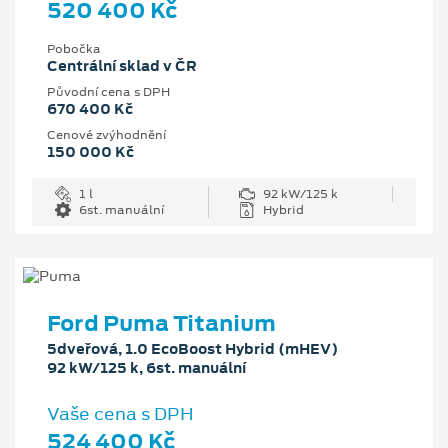
520 400 Kč
Pobočka
Centrální sklad v ČR
Původní cena s DPH
670 400 Kč
Cenové zvýhodnění
150 000 Kč
1 l
92 kW/125 k
6st. manuální
Hybrid
Ford Puma Titanium
5dveřová, 1.0 EcoBoost Hybrid (mHEV)
92 kW/125 k, 6st. manuální
Vaše cena s DPH
524 400 Kč