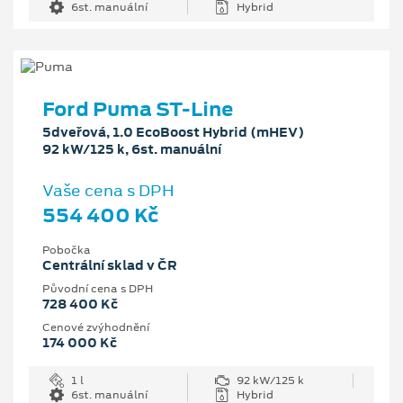
6st. manuální
Hybrid
Ford Puma ST-Line
5dveřová, 1.0 EcoBoost Hybrid (mHEV)
92 kW/125 k, 6st. manuální
Vaše cena s DPH
554 400 Kč
Pobočka
Centrální sklad v ČR
Původní cena s DPH
728 400 Kč
Cenové zvýhodnění
174 000 Kč
1 l
92 kW/125 k
6st. manuální
Hybrid