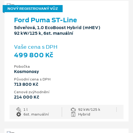
NOVÝ REGISTROVANÝ VŮZ
Ford Puma ST-Line
5dveřová, 1.0 EcoBoost Hybrid (mHEV)
92 kW/125 k, 6st. manuální
Vaše cena s DPH
499 800 Kč
Pobočka
Kosmonosy
Původní cena s DPH
713 800 Kč
Cenové zvýhodnění
214 000 Kč
1 l
92 kW/125 k
6st. manuální
Hybrid