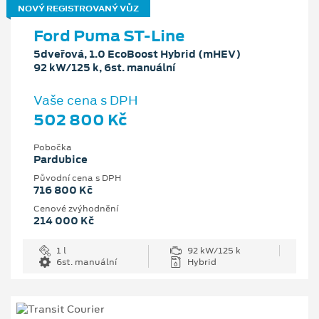
NOVÝ REGISTROVANÝ VŮZ
Ford Puma ST-Line
5dveřová, 1.0 EcoBoost Hybrid (mHEV)
92 kW/125 k, 6st. manuální
Vaše cena s DPH
502 800 Kč
Pobočka
Pardubice
Původní cena s DPH
716 800 Kč
Cenové zvýhodnění
214 000 Kč
1 l
92 kW/125 k
6st. manuální
Hybrid