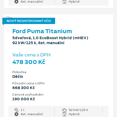
6st. manuální
Hybrid
NOVÝ REGISTROVANÝ VŮZ
Ford Puma Titanium
5dveřová, 1.0 EcoBoost Hybrid (mHEV)
92 kW/125 k, 6st. manuální
Vaše cena s DPH
478 300 Kč
Pobočka
Děčín
Původní cena s DPH
668 300 Kč
Cenové zvýhodnění
190 000 Kč
1 l
92 kW/125 k
6st. manuální
Hybrid