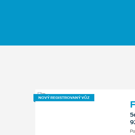
NOVÝ REGISTROVANÝ VŮZ
F
5
9
Po