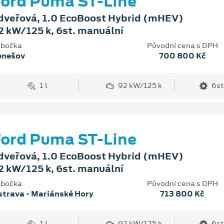
ord Puma ST-Line
dveřová, 1.0 EcoBoost Hybrid (mHEV)
2 kW/125 k, 6st. manuální
bočka
Původní cena s DPH
enešov
700 800 Kč
1 l
92 kW/125 k
6st
ord Puma ST-Line
dveřová, 1.0 EcoBoost Hybrid (mHEV)
2 kW/125 k, 6st. manuální
bočka
Původní cena s DPH
trava - Mariánské Hory
713 800 Kč
1 l
92 kW/125 k
6st