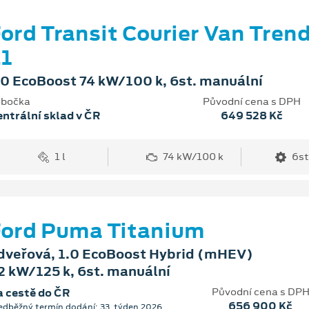
ord Transit Courier Van Tren
1
.0 EcoBoost 74 kW/100 k, 6st. manuální
bočka
Původní cena s DPH
ntrální sklad v ČR
649 528 Kč
1 l
74 kW/100 k
6st
ord Puma Titanium
dveřová, 1.0 EcoBoost Hybrid (mHEV)
2 kW/125 k, 6st. manuální
Původní cena s DP
 cestě do ČR
656 900 Kč
edběžný termín dodání: 33. týden 2026