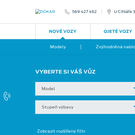
569 427 462
U Cihláře 
NOVÉ VOZY
OJETÉ VOZY
Modely
Zvýhodněná nabíd
VYBERTE SI VÁŠ VŮZ
Model
Stupeň výbavy
Zobrazit rozšířený filtr