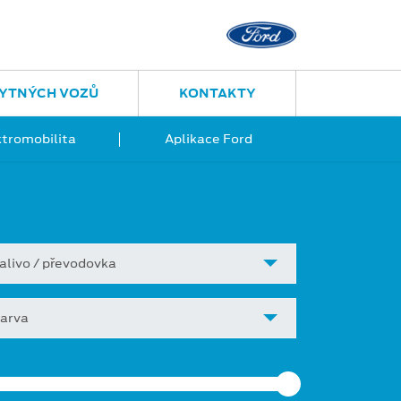
YTNÝCH VOZŮ
KONTAKTY
ktromobilita
Aplikace Ford
alivo / převodovka
arva