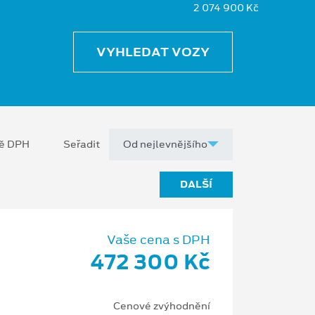
2 074 900 Kč
VYHLEDAT VOZY
ně DPH
Seřadit
DALŠÍ
Vaše cena s DPH
472 300 Kč
Cenové zvýhodnění