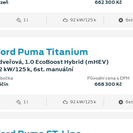
lzeň
662 300 Kč
1 l
92 kW/125 k
6st
ord Puma Titanium
dveřová, 1.0 EcoBoost Hybrid (mHEV)
2 kW/125 k, 6st. manuální
bočka
Původní cena s DPH
ěčín
668 300 Kč
1 l
92 kW/125 k
6st