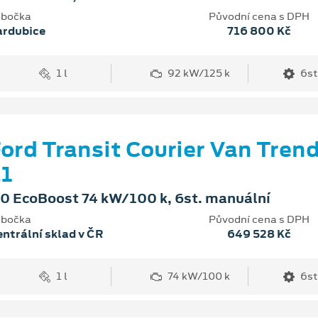
bočka
Původní cena s DPH
ardubice
716 800 Kč
1 l
92 kW/125 k
6st
ord Transit Courier Van Tren
1
.0 EcoBoost 74 kW/100 k, 6st. manuální
bočka
Původní cena s DPH
ntrální sklad v ČR
649 528 Kč
1 l
74 kW/100 k
6st