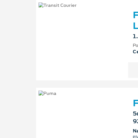
F
L
1
Po
Ce
F
5
9
Na
Př