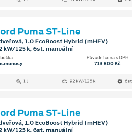
ord Puma ST-Line
dveřová, 1.0 EcoBoost Hybrid (mHEV)
2 kW/125 k, 6st. manuální
bočka
Původní cena s DPH
osmonosy
713 800 Kč
1 l
92 kW/125 k
6st
ord Puma ST-Line
dveřová, 1.0 EcoBoost Hybrid (mHEV)
2 kW/125 k, 6st. manuální