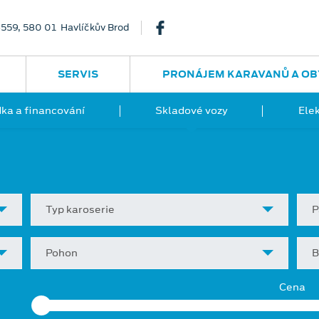
3559, 580 01 Havlíčkův Brod
SERVIS
PRONÁJEM KARAVANŮ A OB
ka a financování
Skladové vozy
Ele
Typ karoserie
P
Pohon
B
Cena