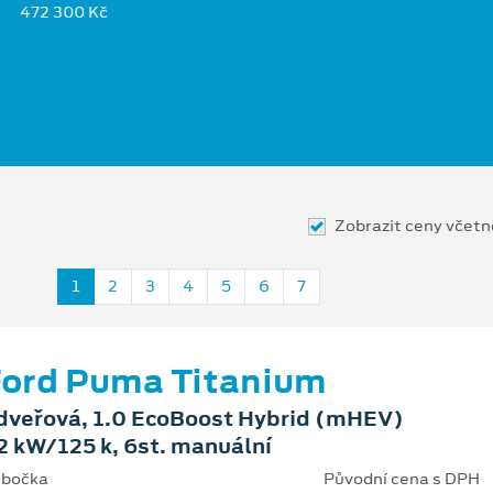
472 300 Kč
Zobrazit ceny včet
1
2
3
4
5
6
7
ord Puma Titanium
dveřová, 1.0 EcoBoost Hybrid (mHEV)
2 kW/125 k, 6st. manuální
bočka
Původní cena s DPH