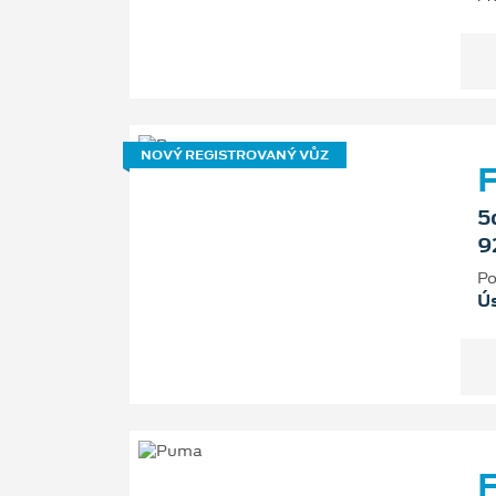
NOVÝ REGISTROVANÝ VŮZ
F
5
9
Po
Ú
F