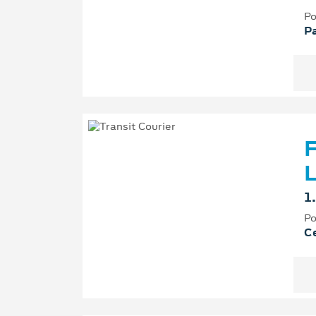
Po
P
F
L
1
Po
Ce