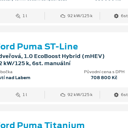
1 l
92 kW/125 k
6st
ord Puma ST-Line
dveřová, 1.0 EcoBoost Hybrid (mHEV)
2 kW/125 k, 6st. manuální
bočka
Původní cena s DPH
stí nad Labem
708 800 Kč
1 l
92 kW/125 k
6st
ord Puma Titanium