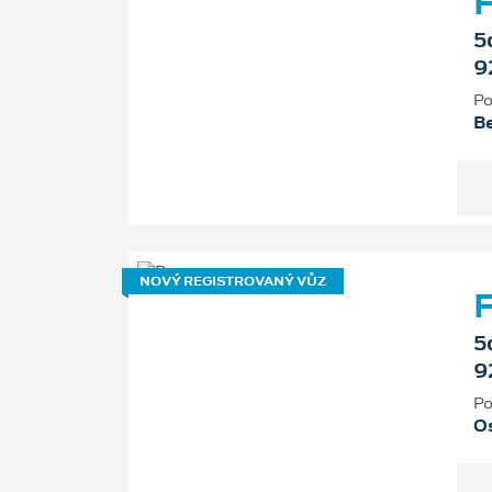
F
5
9
Po
B
NOVÝ REGISTROVANÝ VŮZ
F
5
9
Po
Os