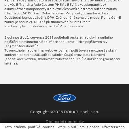
Ranger a vozy řady Custom se spalovacím motorem, 5 let nebo 150 000 km
pro vůz E-Transit a řadu Custom PHEV a BEV. Na vysokonapěťový
akumulátor a komponenty u elektrických vozů platí prodloužená záruka
8 let nebo 160 000 km. Doba nebo km: Vždy platí, co nastane dříve.
Dodatečný bonus uváděn s DPH. Zvýhodněná cena pro model Puma Gen⁠-⁠E
zahrnuje bonus 20 000 Kč při financování s Ford Credit.
Předběžný termín dodání vozu do ČR není závazný.
S účinností od 1. července 2021 podléhají veškeré nabídky havarijního
pojištění a povinného ručení všech spolupracujících pojišťoven tzv.
„segmentaci klientů“.
To umožňuje napojení na webové rozhraní pojišťoven a možnost získání
konkrétní sazby na základě detailních údajů o vozidle a klientovi
(specifikace vozidla, škodovost, zabezpečení, PSČ a dalších segmentační
kritéria).
Copyright ©2026 DOKAR, spol. s r.o.
Obchodní podmínky
Tato stránka používá cookies, které slouží pro zlepšení uživatelského