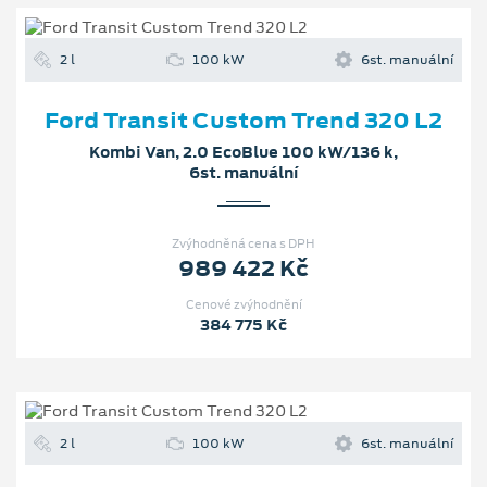
2 l
100 kW
6st. manuální
Ford Transit Custom Trend 320 L2
Kombi Van, 2.0 EcoBlue 100 kW/136 k,
6st. manuální
Zvýhodněná cena s DPH
989 422 Kč
Cenové zvýhodnění
384 775 Kč
2 l
100 kW
6st. manuální