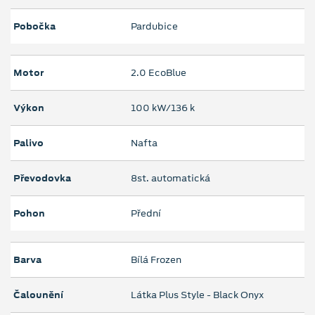
Pobočka
Pardubice
Motor
2.0 EcoBlue
Výkon
100 kW/136 k
Palivo
Nafta
Převodovka
8st. automatická
Pohon
Přední
Barva
Bílá Frozen
Čalounění
Látka Plus Style - Black Onyx