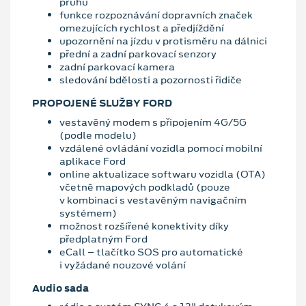
pruhu
funkce rozpoznávání dopravních značek
omezujících rychlost a předjíždění
upozornění na jízdu v protisměru na dálnici
přední a zadní parkovací senzory
zadní parkovací kamera
sledování bdělosti a pozornosti řidiče
PROPOJENÉ SLUŽBY FORD
vestavěný modem s připojením 4G/5G
(podle modelu)
vzdálené ovládání vozidla pomocí mobilní
aplikace Ford
online aktualizace softwaru vozidla (OTA)
včetně mapových podkladů (pouze
v kombinaci s vestavěným navigačním
systémem)
možnost rozšířené konektivity díky
předplatným Ford
eCall – tlačítko SOS pro automatické
i vyžádané nouzové volání
Audio sada