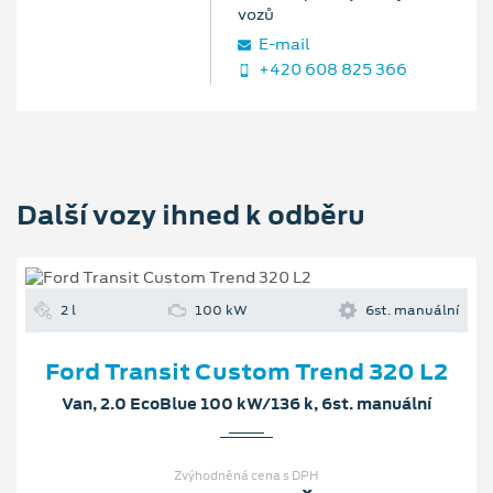
vozů
E‑mail
+420 608 825 366
Další vozy ihned k odběru
2 l
100 kW
6st. manuální
Ford Transit Custom Trend 320 L2
Van, 2.0 EcoBlue 100 kW/136 k, 6st. manuální
Zvýhodněná cena s DPH