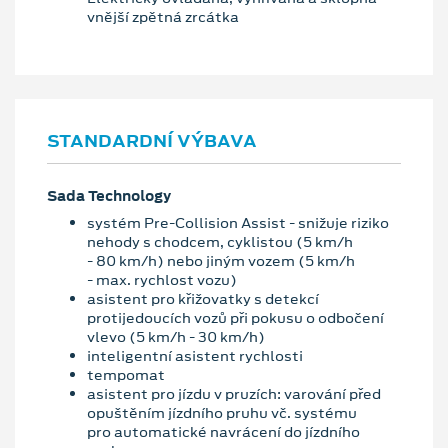
vnější zpětná zrcátka
STANDARDNÍ VÝBAVA
Sada Technology
systém Pre-Collision Assist - snižuje riziko
nehody s chodcem, cyklistou (5 km/h
- 80 km/h) nebo jiným vozem (5 km/h
- max. rychlost vozu)
asistent pro křižovatky s detekcí
protijedoucích vozů při pokusu o odbočení
vlevo (5 km/h - 30 km/h)
inteligentní asistent rychlosti
tempomat
asistent pro jízdu v pruzích: varování před
opuštěním jízdního pruhu vč. systému
pro automatické navrácení do jízdního