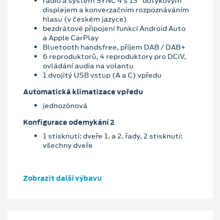
rádio a systém SYNC 4 s 13" dotykovým
displejem a konverzačním rozpoznáváním
hlasu (v českém jazyce)
bezdrátové připojení funkcí Android Auto
a Apple CarPlay
Bluetooth handsfree, příjem DAB / DAB+
6 reproduktorů, 4 reproduktory pro DCiV,
ovládání audia na volantu
1 dvojitý USB vstup (A a C) vpředu
Automatická klimatizace vpředu
jednozónová
Konfigurace odemykání 2
1 stisknutí: dveře 1. a 2. řady, 2 stisknutí:
všechny dveře
Zobrazit další výbavu