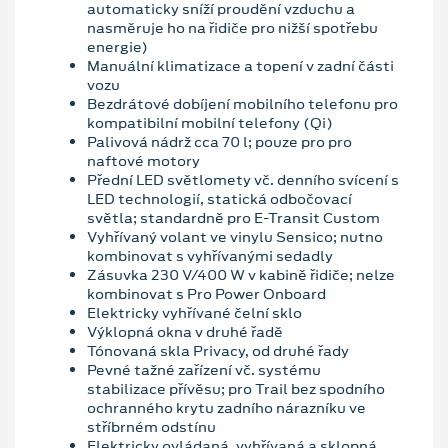
automaticky sníží proudění vzduchu a
nasměruje ho na řidiče pro nižší spotřebu
energie)
Manuální klimatizace a topení v zadní části
vozu
Bezdrátové dobíjení mobilního telefonu pro
kompatibilní mobilní telefony (Qi)
Palivová nádrž cca 70 l; pouze pro pro
naftové motory
Přední LED světlomety vč. denního svícení s
LED technologií, statická odbočovací
světla; standardně pro E-Transit Custom
Vyhřívaný volant ve vinylu Sensico; nutno
kombinovat s vyhřívanými sedadly
Zásuvka 230 V/400 W v kabině řidiče; nelze
kombinovat s Pro Power Onboard
Elektricky vyhřívané čelní sklo
Výklopná okna v druhé řadě
Tónovaná skla Privacy, od druhé řady
Pevné tažné zařízení vč. systému
stabilizace přívěsu; pro Trail bez spodního
ochranného krytu zadního nárazníku ve
stříbrném odstínu
Elektricky ovládaná, vyhřívaná a sklopná