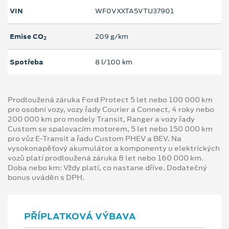
VIN
WF0VXXTA5VTU37901
Emise CO
209 g/km
2
Spotřeba
8 l/100 km
Prodloužená záruka Ford Protect 5 let nebo 100 000 km
pro osobní vozy, vozy řady Courier a Connect, 4 roky nebo
200 000 km pro modely Transit, Ranger a vozy řady
Custom se spalovacím motorem, 5 let nebo 150 000 km
pro vůz E-Transit a řadu Custom PHEV a BEV. Na
vysokonapěťový akumulátor a komponenty u elektrických
vozů platí prodloužená záruka 8 let nebo 160 000 km.
Doba nebo km: Vždy platí, co nastane dříve. Dodatečný
bonus uváděn s DPH.
PŘÍPLATKOVÁ VÝBAVA