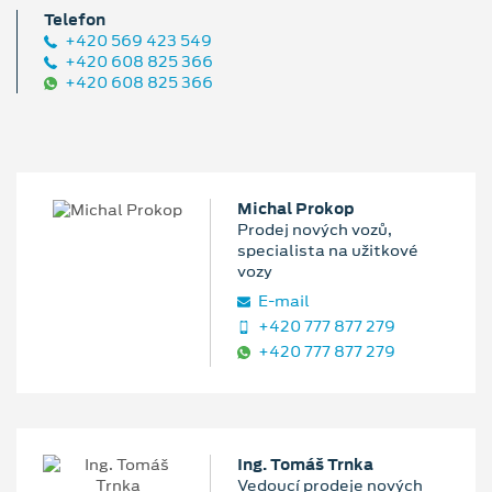
Telefon
+420 569 423 549
+420 608 825 366
+420 608 825 366
Michal Prokop
Prodej nových vozů,
specialista na užitkové
vozy
E‑mail
+420 777 877 279
+420 777 877 279
Ing. Tomáš Trnka
Vedoucí prodeje nových