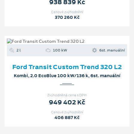
938 839 Kč
Cenové zvýhodnění
370 260 Kč
2 l
100 kW
6st. manuální
Ford Transit Custom Trend 320 L2
Kombi, 2.0 EcoBlue 100 kW/136 k, 6st. manuální
Zvýhodněná cena s DPH
949 402 Kč
Cenové zvýhodnění
406 887 Kč