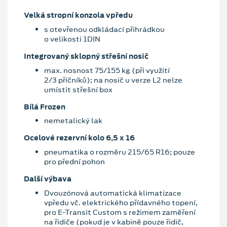
Velká stropní konzola vpředu
s otevřenou odkládací přihrádkou
o velikosti 1DIN
Integrovaný sklopný střešní nosič
max. nosnost 75/155 kg (při využití
2/3 příčníků); na nosič u verze L2 nelze
umístit střešní box
Bílá Frozen
nemetalický lak
Ocelové rezervní kolo 6,5 x 16
pneumatika o rozměru 215/65 R16; pouze
pro přední pohon
Další výbava
Dvouzónová automatická klimatizace
vpředu vč. elektrického přídavného topení,
pro E-Transit Custom s režimem zaměření
na řidiče (pokud je v kabině pouze řidič,