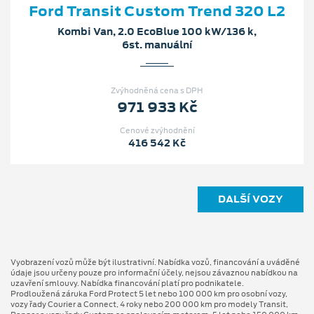
Ford Transit Custom Trend 320 L2
Kombi Van, 2.0 EcoBlue 100 kW/136 k,
6st. manuální
Zvýhodněná cena s DPH
971 933 Kč
Cenové zvýhodnění
416 542 Kč
DALŠÍ VOZY
Vyobrazení vozů může být ilustrativní. Nabídka vozů, financování a uváděné
údaje jsou určeny pouze pro informační účely, nejsou závaznou nabídkou na
uzavření smlouvy. Nabídka financování platí pro podnikatele.
Prodloužená záruka Ford Protect 5 let nebo 100 000 km pro osobní vozy,
vozy řady Courier a Connect, 4 roky nebo 200 000 km pro modely Transit,