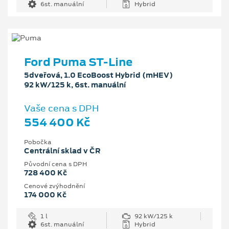
6st. manuální
Hybrid
Ford Puma ST-Line
5dveřová, 1.0 EcoBoost Hybrid (mHEV)
92 kW/125 k, 6st. manuální
Vaše cena s DPH
554 400 Kč
Pobočka
Centrální sklad v ČR
Původní cena s DPH
728 400 Kč
Cenové zvýhodnění
174 000 Kč
1 l
92 kW/125 k
6st. manuální
Hybrid