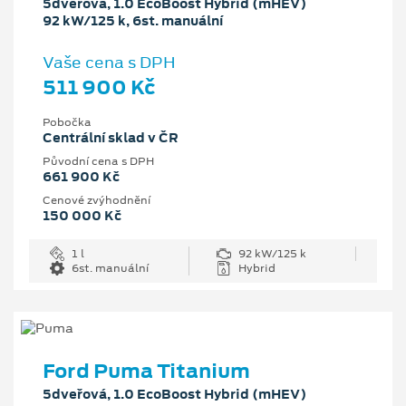
5dveřová, 1.0 EcoBoost Hybrid (mHEV)
92 kW/125 k, 6st. manuální
Vaše cena s DPH
511 900 Kč
Pobočka
Centrální sklad v ČR
Původní cena s DPH
661 900 Kč
Cenové zvýhodnění
150 000 Kč
1 l
92 kW/125 k
6st. manuální
Hybrid
Ford Puma Titanium
5dveřová, 1.0 EcoBoost Hybrid (mHEV)