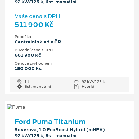
92 kW/125 k, 6st. manuální
Vaše cena s DPH
511 900 Kč
Pobočka
Centrální sklad v ČR
Původní cena s DPH
661 900 Kč
Cenové zvýhodnění
150 000 Kč
1 l
92 kW/125 k
6st. manuální
Hybrid
Ford Puma Titanium
5dveřová, 1.0 EcoBoost Hybrid (mHEV)
92 kW/125 k, 6st. manuální