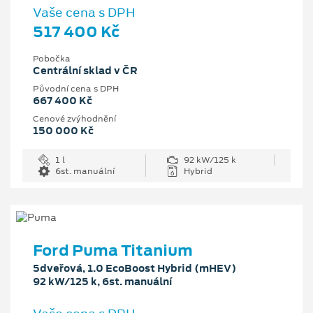
Vaše cena s DPH
517 400 Kč
Pobočka
Centrální sklad v ČR
Původní cena s DPH
667 400 Kč
Cenové zvýhodnění
150 000 Kč
1 l
92 kW/125 k
6st. manuální
Hybrid
Ford Puma Titanium
5dveřová, 1.0 EcoBoost Hybrid (mHEV)
92 kW/125 k, 6st. manuální