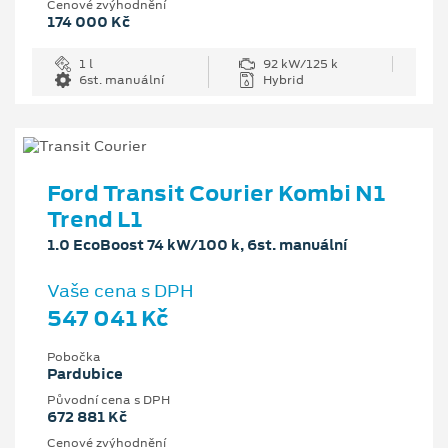
Cenové zvýhodnění
174 000 Kč
1 l
92 kW/125 k
6st. manuální
Hybrid
Ford Transit Courier Kombi N1
Trend L1
1.0 EcoBoost 74 kW/100 k, 6st. manuální
Vaše cena s DPH
547 041 Kč
Pobočka
Pardubice
Původní cena s DPH
672 881 Kč
Cenové zvýhodnění