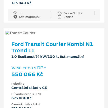
125 840 Kč
1 l
74 kW/100 k
6st. manuální
Benzín
Ford Transit Courier Kombi N1
Trend L1
1.0 EcoBoost 74 kW/100 k, 6st. manuální
Vaše cena s DPH
550 066 Kč
Pobočka
Centrální sklad v ČR
Původní cena s DPH
675 906 Kč
Cenové zvýhodnění