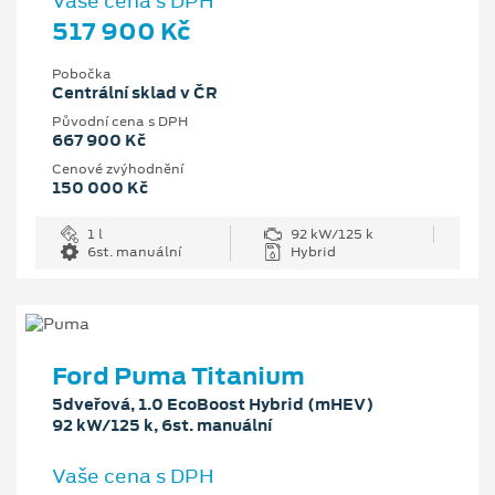
Vaše cena s DPH
517 900 Kč
Pobočka
Centrální sklad v ČR
Původní cena s DPH
667 900 Kč
Cenové zvýhodnění
150 000 Kč
1 l
92 kW/125 k
6st. manuální
Hybrid
Ford Puma Titanium
5dveřová, 1.0 EcoBoost Hybrid (mHEV)
92 kW/125 k, 6st. manuální
Vaše cena s DPH