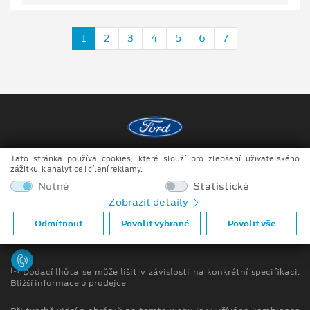
1
2
3
4
5
6
7
Tato stránka používá cookies, které slouží pro zlepšení uživatelského
Copyright ©2026 DOKAR, spol. s r.o.
zážitku, k analytice i cílení reklamy.
Obchodní podmínky
Nutné
Statistické
Zobrazit detaily
Ochrana osobních údajů
Odmítnout
Povolit vybrané
Povolit vše
Prohlášení o zpracování údajů konečných zákazníků
[1]
Dodací lhůta se může lišit v závislosti na konkrétní specifikaci.
Bližší informace u prodejce