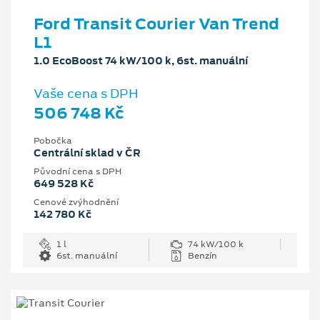
Ford Transit Courier Van Trend
L1
1.0 EcoBoost 74 kW/100 k, 6st. manuální
Vaše cena s DPH
506 748 Kč
Pobočka
Centrální sklad v ČR
Původní cena s DPH
649 528 Kč
Cenové zvýhodnění
142 780 Kč
1 l
74 kW/100 k
6st. manuální
Benzín