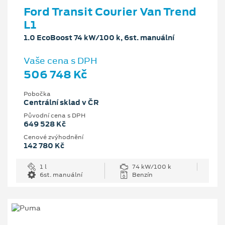
Ford Transit Courier Van Trend
L1
1.0 EcoBoost 74 kW/100 k, 6st. manuální
Vaše cena s DPH
506 748 Kč
Pobočka
Centrální sklad v ČR
Původní cena s DPH
649 528 Kč
Cenové zvýhodnění
142 780 Kč
1 l
74 kW/100 k
6st. manuální
Benzín