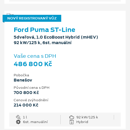
NOVÝ REGISTROVANÝ VŮZ
Ford Puma ST-Line
5dveřová, 1.0 EcoBoost Hybrid (mHEV)
92 kW/125 k, 6st. manuální
Vaše cena s DPH
486 800 Kč
Pobočka
Benešov
Původní cena s DPH
700 800 Kč
Cenové zvýhodnění
214 000 Kč
1 l
92 kW/125 k
6st. manuální
Hybrid