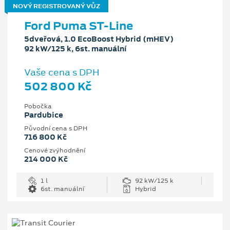
NOVÝ REGISTROVANÝ VŮZ
Ford Puma ST-Line
5dveřová, 1.0 EcoBoost Hybrid (mHEV)
92 kW/125 k, 6st. manuální
Vaše cena s DPH
502 800 Kč
Pobočka
Pardubice
Původní cena s DPH
716 800 Kč
Cenové zvýhodnění
214 000 Kč
1 l
92 kW/125 k
6st. manuální
Hybrid