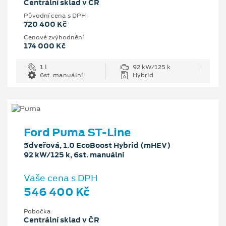
Centrální sklad v ČR
Původní cena s DPH
720 400 Kč
Cenové zvýhodnění
174 000 Kč
1 l
92 kW/125 k
6st. manuální
Hybrid
Ford Puma ST-Line
5dveřová, 1.0 EcoBoost Hybrid (mHEV)
92 kW/125 k, 6st. manuální
Vaše cena s DPH
546 400 Kč
Pobočka
Centrální sklad v ČR