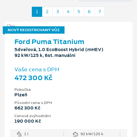
1
2
3
4
5
6
7
NOVÝ REGISTROVANÝ VŮZ
Ford Puma Titanium
5dveřová, 1.0 EcoBoost Hybrid (mHEV)
92 kW/125 k, 6st. manuální
Vaše cena s DPH
472 300 Kč
Pobočka
Plzeň
Původní cena s DPH
662 300 Kč
Cenové zvýhodnění
190 000 Kč
1 l
92 kW/125 k