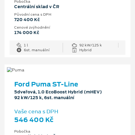
Pobočka
Centrální sklad v ČR
Původní cena s DPH
720 400 Kč
Cenové zvýhodnění
174 000 Kč
1 l
92 kW/125 k
6st. manuální
Hybrid
Ford Puma ST-Line
5dveřová, 1.0 EcoBoost Hybrid (mHEV)
92 kW/125 k, 6st. manuální
Vaše cena s DPH
546 400 Kč
Pobočka