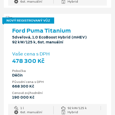
6st. manuální
Hybrid
NOVÝ REGISTROVANÝ VŮZ
Ford Puma Titanium
5dveřová, 1.0 EcoBoost Hybrid (mHEV)
92 kW/125 k, 6st. manuální
Vaše cena s DPH
478 300 Kč
Pobočka
Děčín
Původní cena s DPH
668 300 Kč
Cenové zvýhodnění
190 000 Kč
1 l
92 kW/125 k
6st. manuální
Hybrid