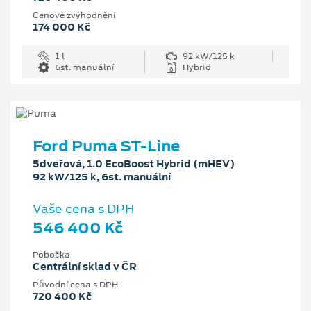
Cenové zvýhodnění
174 000 Kč
1 l
92 kW/125 k
6st. manuální
Hybrid
Ford Puma ST-Line
5dveřová, 1.0 EcoBoost Hybrid (mHEV)
92 kW/125 k, 6st. manuální
Vaše cena s DPH
546 400 Kč
Pobočka
Centrální sklad v ČR
Původní cena s DPH
720 400 Kč