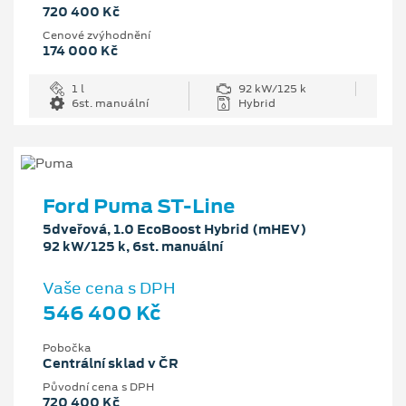
720 400 Kč
Cenové zvýhodnění
174 000 Kč
1 l
92 kW/125 k
6st. manuální
Hybrid
Ford Puma ST-Line
5dveřová, 1.0 EcoBoost Hybrid (mHEV)
92 kW/125 k, 6st. manuální
Vaše cena s DPH
546 400 Kč
Pobočka
Centrální sklad v ČR
Původní cena s DPH
720 400 Kč