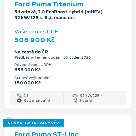
Ford Puma Titanium
5dveřová, 1.0 EcoBoost Hybrid (mHEV)
92 kW/125 k, 6st. manuální
Vaše cena s DPH
506 900 Kč
Na cestě do ČR
Předběžný termín dodání: 33. týden 2026
Původní cena s DPH
656 900 Kč
Cenové zvýhodnění
150 000 Kč
1 l
92 kW/125 k
6st. manuální
Hybrid
NOVÝ REGISTROVANÝ VŮZ
Ford Puma ST-Line