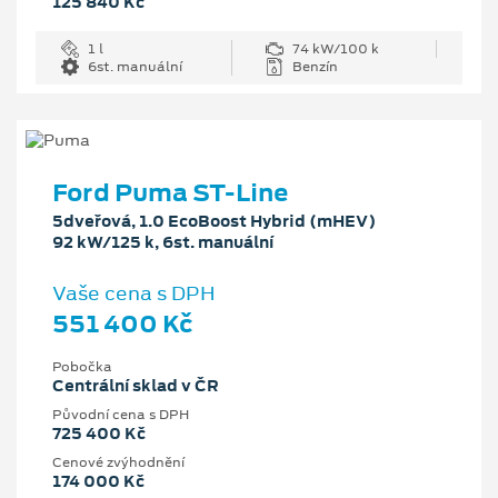
125 840 Kč
1 l
74 kW/100 k
6st. manuální
Benzín
Ford Puma ST-Line
5dveřová, 1.0 EcoBoost Hybrid (mHEV)
92 kW/125 k, 6st. manuální
Vaše cena s DPH
551 400 Kč
Pobočka
Centrální sklad v ČR
Původní cena s DPH
725 400 Kč
Cenové zvýhodnění
174 000 Kč