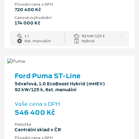
Původní cena s DPH
720 400 Kč
Cenové zvýhodnění
174 000 Kč
1 l
92 kW/125 k
6st. manuální
Hybrid
Ford Puma ST-Line
5dveřová, 1.0 EcoBoost Hybrid (mHEV)
92 kW/125 k, 6st. manuální
Vaše cena s DPH
546 400 Kč
Pobočka
Centrální sklad v ČR
Původní cena s DPH