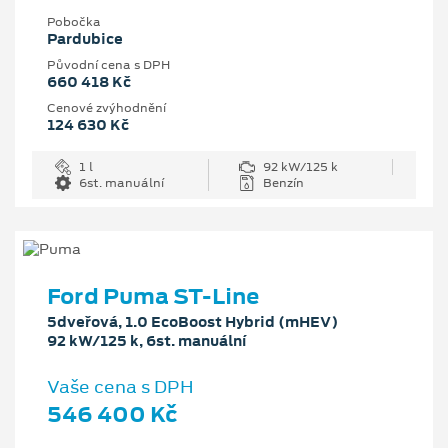
Pobočka
Pardubice
Původní cena s DPH
660 418 Kč
Cenové zvýhodnění
124 630 Kč
1 l
92 kW/125 k
6st. manuální
Benzín
Ford Puma ST-Line
5dveřová, 1.0 EcoBoost Hybrid (mHEV)
92 kW/125 k, 6st. manuální
Vaše cena s DPH
546 400 Kč