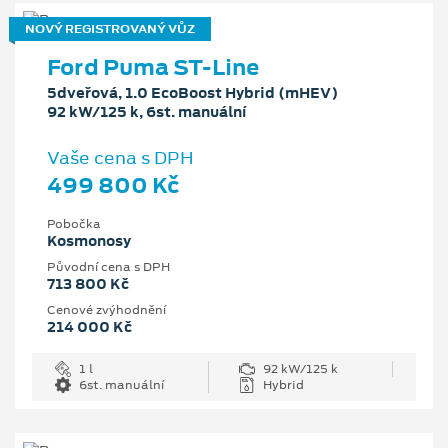
NOVÝ REGISTROVANÝ VŮZ
Ford Puma ST-Line
5dveřová, 1.0 EcoBoost Hybrid (mHEV)
92 kW/125 k, 6st. manuální
Vaše cena s DPH
499 800 Kč
Pobočka
Kosmonosy
Původní cena s DPH
713 800 Kč
Cenové zvýhodnění
214 000 Kč
1 l
92 kW/125 k
6st. manuální
Hybrid