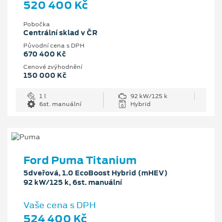
520 400 Kč
Pobočka
Centrální sklad v ČR
Původní cena s DPH
670 400 Kč
Cenové zvýhodnění
150 000 Kč
1 l
92 kW/125 k
6st. manuální
Hybrid
Ford Puma Titanium
5dveřová, 1.0 EcoBoost Hybrid (mHEV)
92 kW/125 k, 6st. manuální
Vaše cena s DPH
524 400 Kč