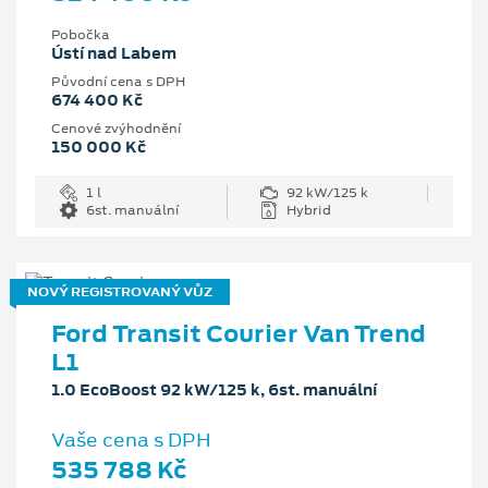
Pobočka
Ústí nad Labem
Původní cena s DPH
674 400 Kč
Cenové zvýhodnění
150 000 Kč
1 l
92 kW/125 k
6st. manuální
Hybrid
NOVÝ REGISTROVANÝ VŮZ
Ford Transit Courier Van Trend
L1
1.0 EcoBoost 92 kW/125 k, 6st. manuální
Vaše cena s DPH
535 788 Kč