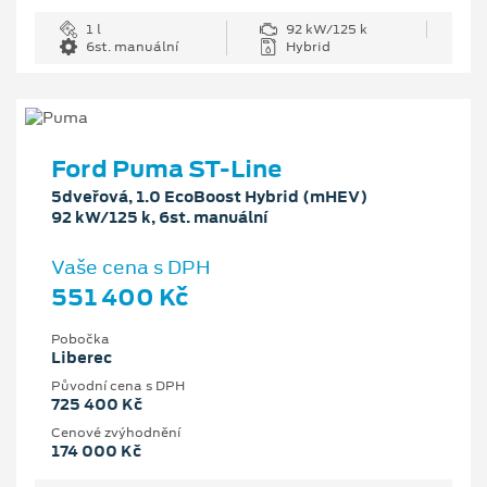
1 l
92 kW/125 k
6st. manuální
Hybrid
Ford Puma ST-Line
5dveřová, 1.0 EcoBoost Hybrid (mHEV)
92 kW/125 k, 6st. manuální
Vaše cena s DPH
551 400 Kč
Pobočka
Liberec
Původní cena s DPH
725 400 Kč
Cenové zvýhodnění
174 000 Kč