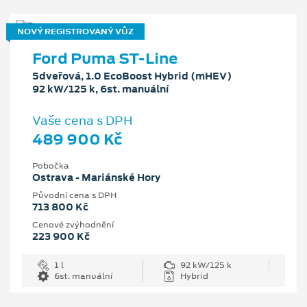
NOVÝ REGISTROVANÝ VŮZ
Ford Puma ST-Line
5dveřová, 1.0 EcoBoost Hybrid (mHEV)
92 kW/125 k, 6st. manuální
Vaše cena s DPH
489 900 Kč
Pobočka
Ostrava - Mariánské Hory
Původní cena s DPH
713 800 Kč
Cenové zvýhodnění
223 900 Kč
1 l
92 kW/125 k
6st. manuální
Hybrid