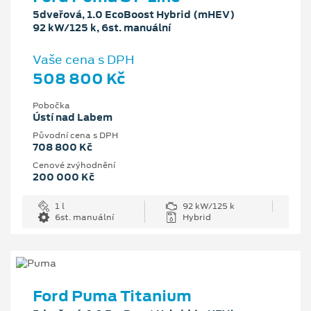
5dveřová, 1.0 EcoBoost Hybrid (mHEV)
92 kW/125 k, 6st. manuální
Vaše cena s DPH
508 800 Kč
Pobočka
Ústí nad Labem
Původní cena s DPH
708 800 Kč
Cenové zvýhodnění
200 000 Kč
1 l
92 kW/125 k
6st. manuální
Hybrid
Ford Puma Titanium