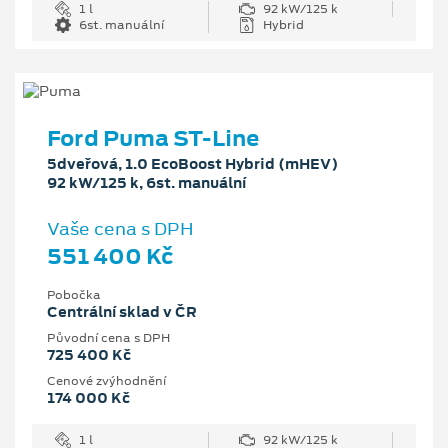
1 l
92 kW/125 k
6st. manuální
Hybrid
Ford Puma ST-Line
5dveřová, 1.0 EcoBoost Hybrid (mHEV)
92 kW/125 k, 6st. manuální
Vaše cena s DPH
551 400 Kč
Pobočka
Centrální sklad v ČR
Původní cena s DPH
725 400 Kč
Cenové zvýhodnění
174 000 Kč
1 l
92 kW/125 k