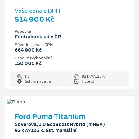
Vaše cena s DPH
514 900 Kč
Pobočka
Centrální sklad v ČR
Původní cena s DPH
664 900 Kč
Cenové zvýhodnění
150 000 Kč
1 l
92 kW/125 k
6st. manuální
Hybrid
Ford Puma Titanium
5dveřová, 1.0 EcoBoost Hybrid (mHEV)
92 kW/125 k, 6st. manuální