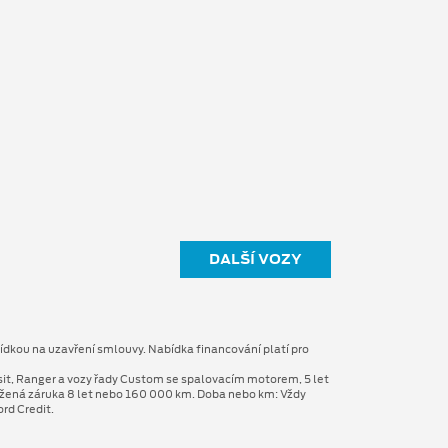
DALŠÍ VOZY
ídkou na uzavření smlouvy. Nabídka financování platí pro
sit, Ranger a vozy řady Custom se spalovacím motorem, 5 let
užená záruka 8 let nebo 160 000 km. Doba nebo km: Vždy
rd Credit.