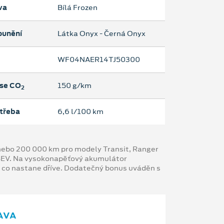
va
Bílá Frozen
ounění
Látka Onyx - Černá Onyx
WF04NAER14TJ50300
se CO
150 g/km
2
třeba
6,6 l/100 km
y nebo 200 000 km pro modely Transit, Ranger
 BEV. Na vysokonapěťový akumulátor
, co nastane dříve. Dodatečný bonus uváděn s
AVA