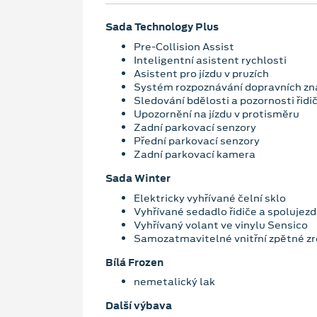
Sada Technology Plus
Pre-Collision Assist
Inteligentní asistent rychlosti
Asistent pro jízdu v pruzích
Systém rozpoznávání dopravních zn
Sledování bdělosti a pozornosti řidi
Upozornění na jízdu v protisměru
Zadní parkovací senzory
Přední parkovací senzory
Zadní parkovací kamera
Sada Winter
Elektricky vyhřívané čelní sklo
Vyhřívané sedadlo řidiče a spolujez
Vyhřívaný volant ve vinylu Sensico
Samozatmavitelné vnitřní zpětné zr
Bílá Frozen
nemetalický lak
Další výbava