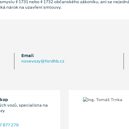
 smyslu § 1731 nebo § 1732 občanského zákoníku, ani se nejedná
niká nárok na uzavření smlouvy.
Email
novevozy@fordhb.cz
okop
ch vozů, specialista na
ozy
7 877 279