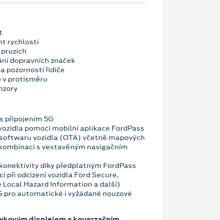
t
nt rychlosti
 pruzích
ní dopravních značek
a pozornosti řidiče
u v protisměru
nzory
 připojením 5G
vozidla pomocí mobilní aplikace FordPass
 softwaru vozidla (OTA) včetně mapových
 kombinaci s vestavěným navigačním
konektivity díky předplatným FordPass
i při odcizení vozidla Ford Secure,
 Local Hazard Information a další)
OS pro automatické i vyžádané nouzové
tykovým displejem a koverzačním