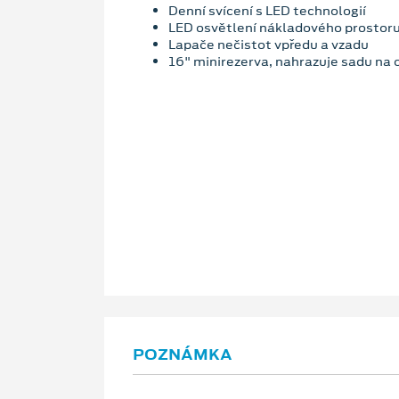
Denní svícení s LED technologií
LED osvětlení nákladového prostor
Lapače nečistot vpředu a vzadu
16" minirezerva, nahrazuje sadu na
POZNÁMKA