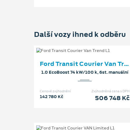
Další vozy ihned k odběru
Ford Transit Courier Van Trend L1
1.0 EcoBoost 74 kW/100 k, 6st. manuální
Cenové zvýhodnění
Zvýhodněná cena s DPH
142 780 Kč
506 748 Kč