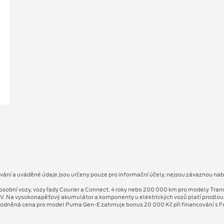
ování a uváděné údaje jsou určeny pouze pro informační účely, nejsou závaznou nab
osobní vozy, vozy řady Courier a Connect, 4 roky nebo 200 000 km pro modely Tran
V. Na vysokonapěťový akumulátor a komponenty u elektrických vozů platí prodlo
odněná cena pro model Puma Gen⁠-⁠E zahrnuje bonus 20 000 Kč při financování s Fo