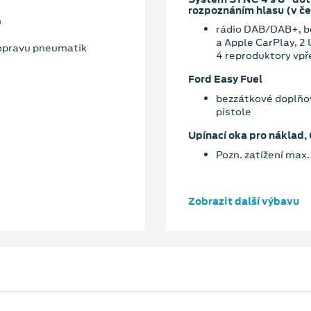
rozpoznáním hlasu (v č
u
rádio DAB/DAB+, be
a Apple CarPlay, 2
 opravu pneumatik
4 reproduktory vpř
Ford Easy Fuel
bezzátkové doplňov
pistole
Upínací oka pro náklad, 
Pozn. zatížení max
Zobrazit další výbavu