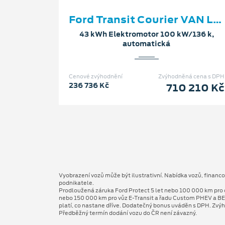
Ford Transit Courier VAN Limited L1
43 kWh Elektromotor 100 kW/136 k,
automatická
Cenové zvýhodnění
Zvýhodněná cena s DPH
236 736 Kč
710 210 Kč
Vyobrazení vozů může být ilustrativní. Nabídka vozů, financ
podnikatele.
Prodloužená záruka Ford Protect 5 let nebo 100 000 km pro 
nebo 150 000 km pro vůz E-Transit a řadu Custom PHEV a BE
platí, co nastane dříve. Dodatečný bonus uváděn s DPH. Zvýh
Předběžný termín dodání vozu do ČR není závazný.