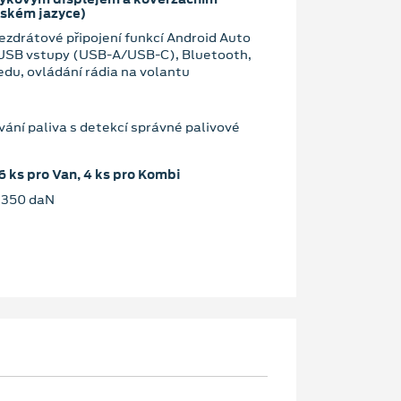
eském jazyce)
zdrátové připojení funkcí Android Auto
 USB vstupy (USB-A/USB-C), Bluetooth,
edu, ovládání rádia na volantu
ání paliva s detekcí správné palivové
6 ks pro Van, 4 ks pro Kombi
. 350 daN