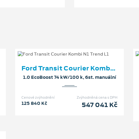
Ford Transit Courier Kombi N1 Trend L1
1.0 EcoBoost 74 kW/100 k, 6st. manuální
Cenové zvýhodnění
Zvýhodněná cena s DPH
125 840 Kč
547 041 Kč