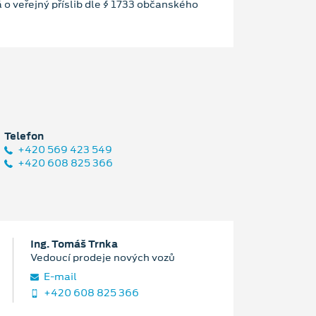
 o veřejný příslib dle § 1733 občanského
Telefon
+420 569 423 549
+420 608 825 366
Ing. Tomáš Trnka
Vedoucí prodeje nových vozů
E‑mail
+420 608 825 366