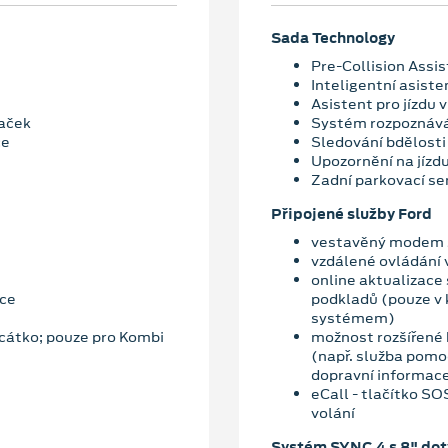
Sada Technology
Pre-Collision Assis
Inteligentní asiste
Asistent pro jízdu v
aček
Systém rozpoznává
če
Sledování bdělosti 
Upozornění na jízd
Zadní parkovací se
Připojené služby Ford
vestavěný modem s
vzdálené ovládání 
online aktualizace
dce
podkladů (pouze v
systémem)
cátko; pouze pro Kombi
možnost rozšířené 
(např. služba pomoc
dopravní informace
eCall - tlačítko S
volání
Systém SYNC 4 s 8" do