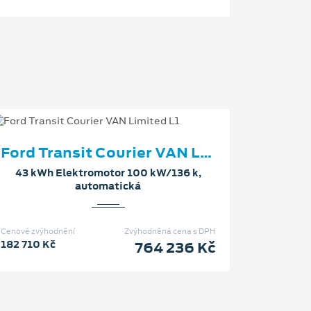
Ford Transit Courier VAN Limited L1
43 kWh Elektromotor 100 kW/136 k,
automatická
Cenové zvýhodnění
Zvýhodněná cena s DPH
182 710 Kč
764 236 Kč