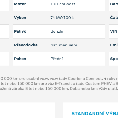
Motor
1.0 EcoBoost
Bar
Výkon
74 kW/100 k
Čal
Palivo
Benzín
VIN
Převodovka
6st. manuální
Emi
Pohon
Přední
Spo
00 000 km pro osobní vozy, vozy řady Courier a Connect, 4 rok
 let nebo 150 000 km pro vůz E-Transit a řadu Custom PHEV a
oužená záruka 8 let nebo 160 000 km. Doba nebo km: Vždy platí
STANDARDNÍ VÝB