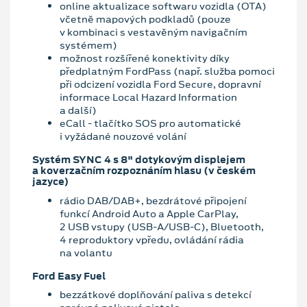
online aktualizace softwaru vozidla (OTA)
včetně mapových podkladů (pouze
v kombinaci s vestavěným navigačním
systémem)
možnost rozšířené konektivity díky
předplatným FordPass (např. služba pomoci
při odcizení vozidla Ford Secure, dopravní
informace Local Hazard Information
a další)
eCall - tlačítko SOS pro automatické
i vyžádané nouzové volání
Systém SYNC 4 s 8" dotykovým displejem
a koverzačním rozpoznáním hlasu (v českém
jazyce)
rádio DAB/DAB+, bezdrátové připojení
funkcí Android Auto a Apple CarPlay,
2 USB vstupy (USB-A/USB-C), Bluetooth,
4 reproduktory vpředu, ovládání rádia
na volantu
Ford Easy Fuel
bezzátkové doplňování paliva s detekcí