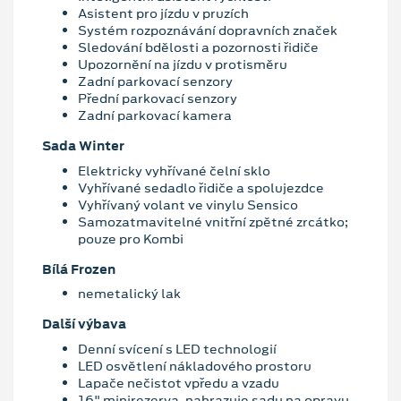
Asistent pro jízdu v pruzích
Systém rozpoznávání dopravních značek
Sledování bdělosti a pozornosti řidiče
Upozornění na jízdu v protisměru
Zadní parkovací senzory
Přední parkovací senzory
Zadní parkovací kamera
Sada Winter
Elektricky vyhřívané čelní sklo
Vyhřívané sedadlo řidiče a spolujezdce
Vyhřívaný volant ve vinylu Sensico
Samozatmavitelné vnitřní zpětné zrcátko;
pouze pro Kombi
Bílá Frozen
nemetalický lak
Další výbava
Denní svícení s LED technologií
LED osvětlení nákladového prostoru
Lapače nečistot vpředu a vzadu
16" minirezerva, nahrazuje sadu na opravu