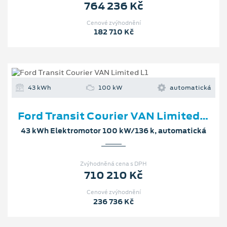
764 236 Kč
Cenové zvýhodnění
182 710 Kč
43 kWh
100 kW
automatická
Ford Transit Courier VAN Limited L1
43 kWh Elektromotor 100 kW/136 k, automatická
Zvýhodněná cena s DPH
710 210 Kč
Cenové zvýhodnění
236 736 Kč