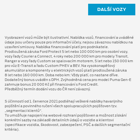
DALŠÍ VOZY
Vyobrazení vozů může být ilustrativní. Nabídka vozů, financování a uváděné
údaje jsou určeny pouze pro informační účely, nejsou závaznou nabídkou na
uzavření smlouvy. Nabídka financování platí pro podnikatele.
Prodloužená záruka Ford Protect 5 let nebo 100 000 km pro osobní vozy,
vozy řady Courier a Connect, 4 roky nebo 200 000 km pro modely Transit,
Ranger a vozy řady Custom se spalovacím motorem, 5 let nebo 150 000 km
pro vůz E-Transit a řadu Custom PHEV a BEV. Na vysokonapěťový
akumulátor a komponenty u elektrických vozů platí prodloužená záruka
8 let nebo 160 000 km. Doba nebo km: Vždy platí, co nastane dříve.
Dodatečný bonus uváděn s DPH. Zvýhodněná cena pro model Puma Gen⁠-⁠E
zahrnuje bonus 20 000 Kč při financování s Ford Credit.
Předběžný termín dodání vozu do ČR není závazný.
S účinností od 1. července 2021 podléhají veškeré nabídky havarijního
pojištění a povinného ručení všech spolupracujících pojišťoven tzv.
„segmentaci klientů“.
To umožňuje napojení na webové rozhraní pojišťoven a možnost získání
konkrétní sazby na základě detailních údajů o vozidle a klientovi
(specifikace vozidla, škodovost, zabezpečení, PSČ a dalších segmentační
kritéria).