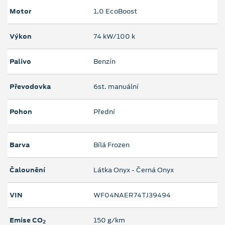
Motor
1.0 EcoBoost
Výkon
74 kW/100 k
Palivo
Benzín
Převodovka
6st. manuální
Pohon
Přední
Barva
Bílá Frozen
Čalounění
Látka Onyx - Černá Onyx
VIN
WF04NAER74TJ39494
Emise CO
150 g/km
2