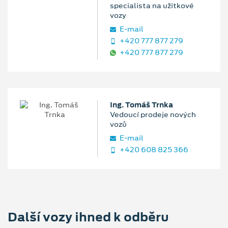
specialista na užitkové
vozy
E‑mail
+420 777 877 279
+420 777 877 279
Ing. Tomáš Trnka
Vedoucí prodeje nových
vozů
E‑mail
+420 608 825 366
Další vozy ihned k odběru