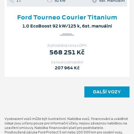
1 l
92 kW
6st. manuální
Ford Tourneo Courier Titanium
1.0 EcoBoost 92 kW/125 k, 6st. manuální
Zvýhodněná cena s DPH
568 251 Kč
Cenové zvýhodnění
207 964 Kč
DALŠÍ VOZY
Vyobrazení vozů může být ilustrativní. Nabídka vozů, financování a uváděné
údaje jsou určeny pouze pro informační účely, nejsou závaznou nabídkou na
uzavření smlouvy. Nabídka financování platí pro podnikatele.
Prodloužená záruka Ford Protect 5 let nebo 100 000 km pro osobní vozy,