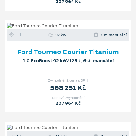
207 964 Kč
1 l
92 kW
6st. manuální
Ford Tourneo Courier Titanium
1.0 EcoBoost 92 kW/125 k, 6st. manuální
Zvýhodněná cena s DPH
568 251 Kč
Cenové zvýhodnění
207 964 Kč