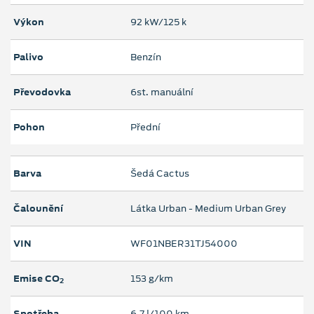
Výkon
92 kW/125 k
Palivo
Benzín
Převodovka
6st. manuální
Pohon
Přední
Barva
Šedá Cactus
Čalounění
Látka Urban - Medium Urban Grey
VIN
WF01NBER31TJ54000
Emise CO
153 g/km
2
Spotřeba
6,7 l/100 km