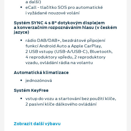
a další)
eCall - tlačítko SOS pro automatické
i vyžádané nouzové volání
Systém SYNC 4 s 8" dotykovým displejem
a konverzačním rozpoznáváním hlasu (v českém
jazyce)
rádio DAB/DAB+, bezdrátové připojení
funkcí Android Auto a Apple CarPlay,
2 USB vstupy (USB-A/USB-C), Bluetooth,
4 reproduktory vpředu, 2 reproduktory
vzadu, ovládání rádia na volantu
Automatická klimatizace
jednozónová
Systém KeyFree
vstup do vozu a startování bez použití klíče,
2 pasivní klíče dálkového ovládání
Zobrazit další výbavu