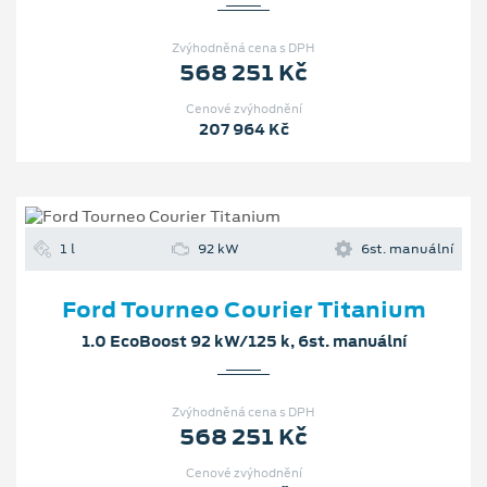
Zvýhodněná cena s DPH
568 251 Kč
Cenové zvýhodnění
207 964 Kč
1 l
92 kW
6st. manuální
Ford Tourneo Courier Titanium
1.0 EcoBoost 92 kW/125 k, 6st. manuální
Zvýhodněná cena s DPH
568 251 Kč
Cenové zvýhodnění