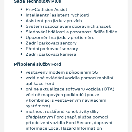
Sada Technology Plus
Pre-Collision Assist
Inteligentní asistent rychlosti
Asistent pro jízdu v pruzích
Systém rozpoznávání dopravních značek
Sledování bdělosti a pozornosti řidiče řidiče
Upozornění na jízdu v protisměru
Zadní parkovací senzory
Přední parkovací senzory
Zadní parkovací kamera
Připojené služby Ford
vestavěný modem s připojením 5G
vzdálené ovládání vozidla pomocí mobilní
aplikace Ford
online aktualizace softwaru vozidla (OTA)
včetně mapových podkladů (pouze
v kombinaci s vestavěným navigačním
systémem)
možnost rozšířené konektivity díky
předplatným Ford (např. služba pomoci
při odcizení vozidla Ford Secure, dopravní
informace Local Hazard Information