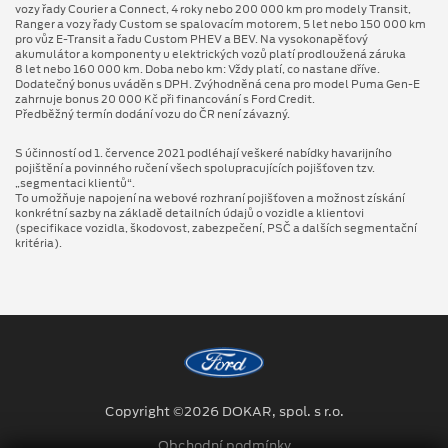
vozy řady Courier a Connect, 4 roky nebo 200 000 km pro modely Transit,
Ranger a vozy řady Custom se spalovacím motorem, 5 let nebo 150 000 km
pro vůz E-Transit a řadu Custom PHEV a BEV. Na vysokonapěťový
akumulátor a komponenty u elektrických vozů platí prodloužená záruka
8 let nebo 160 000 km. Doba nebo km: Vždy platí, co nastane dříve.
Dodatečný bonus uváděn s DPH. Zvýhodněná cena pro model Puma Gen⁠-⁠E
zahrnuje bonus 20 000 Kč při financování s Ford Credit.
Předběžný termín dodání vozu do ČR není závazný.
S účinností od 1. července 2021 podléhají veškeré nabídky havarijního
pojištění a povinného ručení všech spolupracujících pojišťoven tzv.
„segmentaci klientů“.
To umožňuje napojení na webové rozhraní pojišťoven a možnost získání
konkrétní sazby na základě detailních údajů o vozidle a klientovi
(specifikace vozidla, škodovost, zabezpečení, PSČ a dalších segmentační
kritéria).
Copyright ©2026 DOKAR, spol. s r.o.
Obchodní podmínky