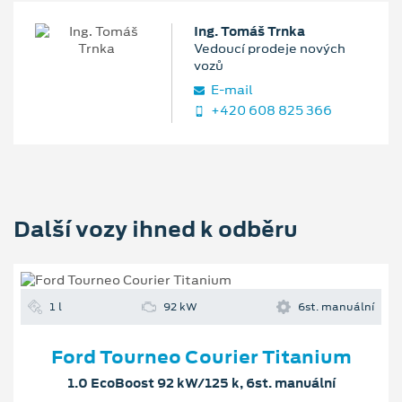
Ing. Tomáš Trnka
Vedoucí prodeje nových
vozů
E‑mail
+420 608 825 366
Další vozy ihned k odběru
1 l
92 kW
6st. manuální
Ford Tourneo Courier Titanium
1.0 EcoBoost 92 kW/125 k, 6st. manuální