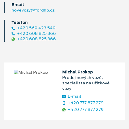
Email
novevozy@fordhb.cz
Telefon
+420 569 423 549
+420 608 825 366
+420 608 825 366
Michal Prokop
Prodej nových vozů,
specialista na užitkové
vozy
E‑mail
+420 777 877 279
+420 777 877 279