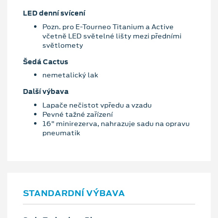
LED denní svícení
Pozn. pro E-Tourneo Titanium a Active
včetně LED světelné lišty mezi předními
světlomety
Šedá Cactus
nemetalický lak
Další výbava
Lapače nečistot vpředu a vzadu
Pevné tažné zařízení
16" minirezerva, nahrazuje sadu na opravu
pneumatik
STANDARDNÍ VÝBAVA