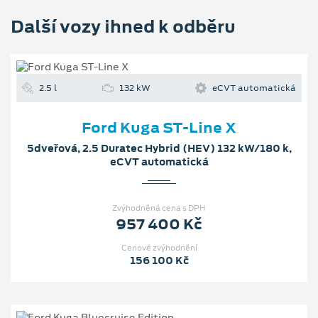
Další vozy ihned k odběru
2.5 l
132 kW
eCVT automatická
Ford Kuga ST-Line X
5dveřová, 2.5 Duratec Hybrid (HEV) 132 kW/180 k,
eCVT automatická
Zvýhodněná cena s DPH
957 400 Kč
Cenové zvýhodnění
156 100 Kč