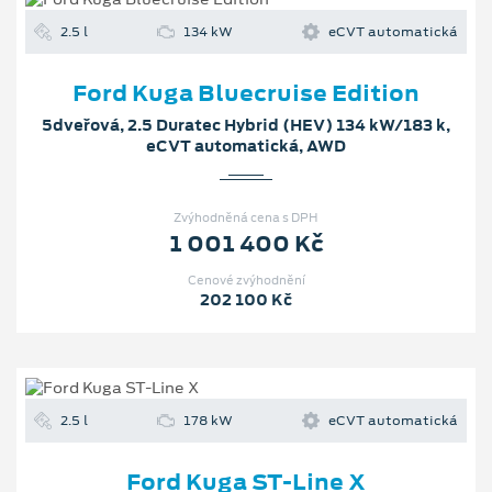
2.5 l
134 kW
eCVT automatická
Ford Kuga Bluecruise Edition
5dveřová, 2.5 Duratec Hybrid (HEV) 134 kW/183 k,
eCVT automatická, AWD
Zvýhodněná cena s DPH
1 001 400 Kč
Cenové zvýhodnění
202 100 Kč
2.5 l
178 kW
eCVT automatická
Ford Kuga ST-Line X