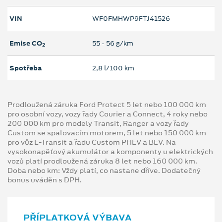
VIN
WF0FMHWP9FTJ41526
Emise CO
55 ‐ 56 g/km
2
Spotřeba
2,8 l/100 km
Prodloužená záruka Ford Protect 5 let nebo 100 000 km
pro osobní vozy, vozy řady Courier a Connect, 4 roky nebo
200 000 km pro modely Transit, Ranger a vozy řady
Custom se spalovacím motorem, 5 let nebo 150 000 km
pro vůz E-Transit a řadu Custom PHEV a BEV. Na
vysokonapěťový akumulátor a komponenty u elektrických
vozů platí prodloužená záruka 8 let nebo 160 000 km.
Doba nebo km: Vždy platí, co nastane dříve. Dodatečný
bonus uváděn s DPH.
PŘÍPLATKOVÁ VÝBAVA