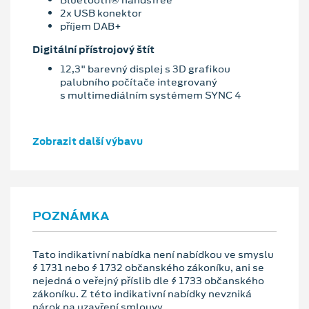
Bluetooth® handsfree
2x USB konektor
příjem DAB+
Digitální přístrojový štít
12,3" barevný displej s 3D grafikou
palubního počítače integrovaný
s multimediálním systémem SYNC 4
Zobrazit další výbavu
POZNÁMKA
Tato indikativní nabídka není nabídkou ve smyslu
§ 1731 nebo § 1732 občanského zákoníku, ani se
nejedná o veřejný příslib dle § 1733 občanského
zákoníku. Z této indikativní nabídky nevzniká
nárok na uzavření smlouvy.