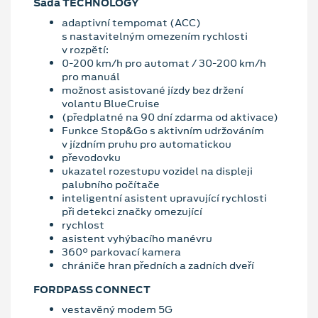
Sada TECHNOLOGY
adaptivní tempomat (ACC)
s nastavitelným omezením rychlosti
v rozpětí:
0-200 km/h pro automat / 30-200 km/h
pro manuál
možnost asistované jízdy bez držení
volantu BlueCruise
(předplatné na 90 dní zdarma od aktivace)
Funkce Stop&Go s aktivním udržováním
v jízdním pruhu pro automatickou
převodovku
ukazatel rozestupu vozidel na displeji
palubního počítače
inteligentní asistent upravující rychlosti
při detekci značky omezující
rychlost
asistent vyhýbacího manévru
360° parkovací kamera
chrániče hran předních a zadních dveří
FORDPASS CONNECT
vestavěný modem 5G