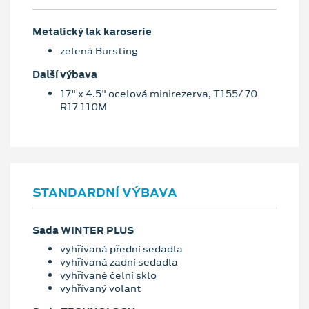
Metalický lak karoserie
zelená Bursting
Další výbava
17" x 4.5" ocelová minirezerva, T155/ 70
R17 110M
STANDARDNÍ VÝBAVA
Sada WINTER PLUS
vyhřívaná přední sedadla
vyhřívaná zadní sedadla
vyhřívané čelní sklo
vyhřívaný volant