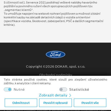
S účinností od 1. července 2021 podléhají veškeré nabídky havarijního
pojištění a povinného ručení všech spolupracujících pojišťoven tzv.
„segmentaci klientů“.
To umožňuje napojení na webové rozhraní pojišťoven a možnost získání
konkrétní sazby na základě detailních údajů o vozidle a klientovi
(specifikace vozidla, škodovost, zabezpečení, PSČ a dalších segmentační
kritéria).
Copyright ©2026 DOKAR, spol. s r.o.
Obchodní podmínky
Tato stránka používá cookies, které slouží pro zlepšení uživatelského
Ochrana osobních údajů
zážitku, k analytice i cílení reklamy.
Nutné
Statistické
Prohlášení o zpracování údajů konečných zákazníků
Zobrazit detaily
Při tvorbě videí a obrázků na tomto webu je využíváno kombinace
Odmítnout
Povolit vybrané
Povolit vše
tradičních fotografií či videí, počítačem generovaných snímků (CGI)
z digitálních modelů vozidel a generativní umělé inteligence (gen-