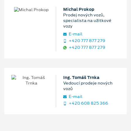
Michal Prokop
Prodej nových vozů,
specialista na užitkové
vozy
E‑mail
+420 777 877 279
+420 777 877 279
Ing. Tomáš Trnka
Vedoucí prodeje nových
vozů
E‑mail
+420 608 825 366