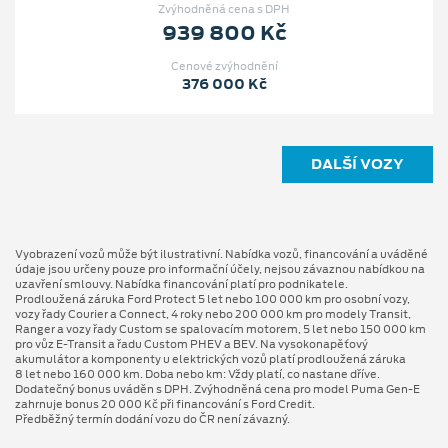
Zvýhodněná cena s DPH
939 800 Kč
Cenové zvýhodnění
376 000 Kč
DALŠÍ VOZY
Vyobrazení vozů může být ilustrativní. Nabídka vozů, financování a uváděné
údaje jsou určeny pouze pro informační účely, nejsou závaznou nabídkou na
uzavření smlouvy. Nabídka financování platí pro podnikatele.
Prodloužená záruka Ford Protect 5 let nebo 100 000 km pro osobní vozy,
vozy řady Courier a Connect, 4 roky nebo 200 000 km pro modely Transit,
Ranger a vozy řady Custom se spalovacím motorem, 5 let nebo 150 000 km
pro vůz E-Transit a řadu Custom PHEV a BEV. Na vysokonapěťový
akumulátor a komponenty u elektrických vozů platí prodloužená záruka
8 let nebo 160 000 km. Doba nebo km: Vždy platí, co nastane dříve.
Dodatečný bonus uváděn s DPH. Zvýhodněná cena pro model Puma Gen⁠-⁠E
zahrnuje bonus 20 000 Kč při financování s Ford Credit.
Předběžný termín dodání vozu do ČR není závazný.