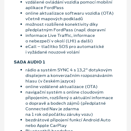
vzdálené ovládání vozidla pomocí mobilní
aplikace FordPass
online aktualizace softwaru vozidla (OTA)
včetně mapových podkladů
možnost rozšířené konektivity díky
předplatným FordPass (např. dopravní
informace Live Traffic, informace
o nebezpečí v okolí (LHI) a další)
eCall – tlačítko SOS pro automatické
i vyžádané nouzové volání
SADA AUDIO 1
rádio a systém SYNC 4 s 13,2" dotykovým
displejem a konverzačním rozpoznáváním
hlasu (v českém jazyce)
online vzdálené aktualizace (OTA)
navigační systém s online cloudovým
připojením, rozšířený o aktuální informace
o dopravě a bodech zájmů (předplatné
Connected Nav je zdarma
na 1 rok od počátku záruky vozu)
bezdrátové připojení funkcí Android Auto
nebo Apple CarPlay