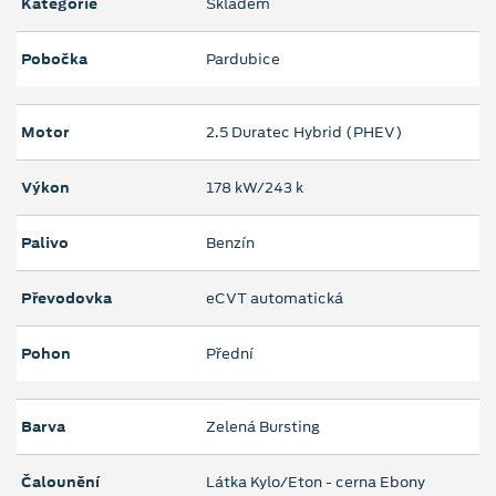
Kategorie
Skladem
Pobočka
Pardubice
Motor
2.5 Duratec Hybrid (PHEV)
Výkon
178 kW/243 k
Palivo
Benzín
Převodovka
eCVT automatická
Pohon
Přední
Barva
Zelená Bursting
Čalounění
Látka Kylo/Eton - cerna Ebony