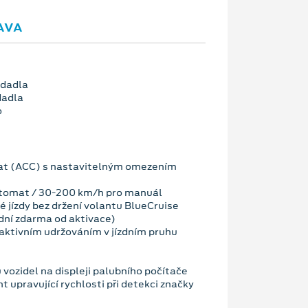
AVA
edadla
dadla
o
t (ACC) s nastavitelným omezením
tomat / 30-200 km/h pro manuál
 jízdy bez držení volantu BlueCruise
dní zdarma od aktivace)
ktivním udržováním v jízdním pruhu
vozidel na displeji palubního počítače
nt upravující rychlosti při detekci značky