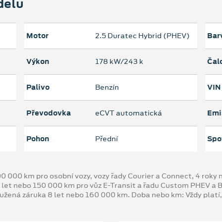
delu
Motor
2.5 Duratec Hybrid (PHEV)
Bar
Výkon
178 kW/243 k
Čal
Palivo
Benzín
VIN
Převodovka
eCVT automatická
Emi
Pohon
Přední
Spo
00 000 km pro osobní vozy, vozy řady Courier a Connect, 4 rok
 let nebo 150 000 km pro vůz E-Transit a řadu Custom PHEV a
oužená záruka 8 let nebo 160 000 km. Doba nebo km: Vždy platí