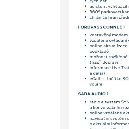
rychlost
asistent vyhýbací
360° parkovací ka
chrániče hran předn
FORDPASS CONNECT
vestavěný modem
vzdálené ovládání 
online aktualizace
podkladů
možnost rozšířené 
(např. dopravní
informace Live Traf
a další)
eCall – tlačítko S
volání
SADA AUDIO 1
rádio a systém SYN
a konverzačním ro
online vzdálené ak
navigační systém s
o aktuální informa