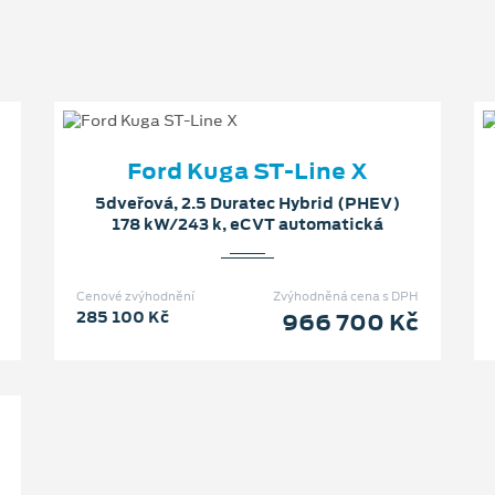
Ford Kuga ST-Line X
5dveřová, 2.5 Duratec Hybrid (PHEV)
178 kW/243 k, eCVT automatická
Cenové zvýhodnění
Zvýhodněná cena s DPH
285 100 Kč
966 700 Kč