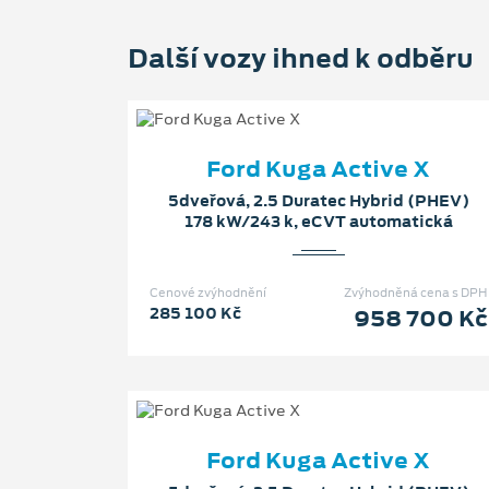
Další vozy ihned k odběru
Ford Kuga Active X
5dveřová, 2.5 Duratec Hybrid (PHEV)
178 kW/243 k, eCVT automatická
Cenové zvýhodnění
Zvýhodněná cena s DPH
285 100 Kč
958 700 Kč
Ford Kuga Active X