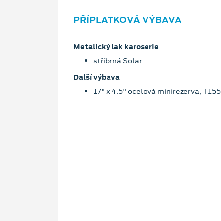
PŘÍPLATKOVÁ VÝBAVA
Metalický lak karoserie
stříbrná Solar
Další výbava
17" x 4.5" ocelová minirezerva, T15