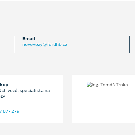
Email
novevozy@fordhb.cz
okop
ch vozů, specialista na
ozy
7 877 279