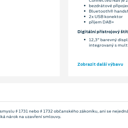
Connected Nav je z
bezdrátové připoje
Bluetooth® hands
2x USB konektor
příjem DAB+
Digitální přístrojový štít
12,3" barevný displ
integrovaný s mu
Zobrazit další výbavu
 smyslu § 1731 nebo § 1732 občanského zákoníku, ani se nejedná
niká nárok na uzavření smlouvy.