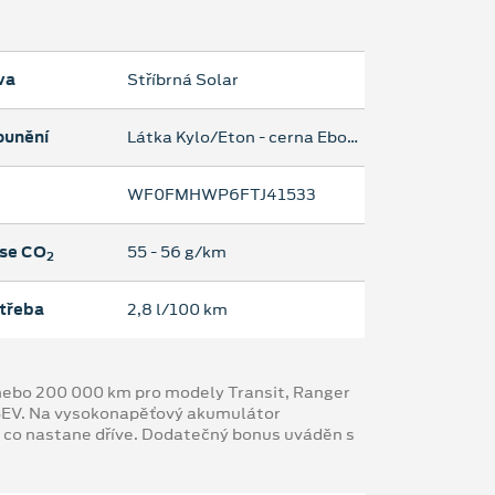
va
Stříbrná Solar
ounění
Látka Kylo/Eton - cerna Ebony
WF0FMHWP6FTJ41533
se CO
55 ‐ 56 g/km
2
třeba
2,8 l/100 km
y nebo 200 000 km pro modely Transit, Ranger
 BEV. Na vysokonapěťový akumulátor
, co nastane dříve. Dodatečný bonus uváděn s