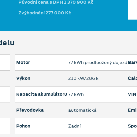
Původní cena s DPH 1 370 900 Kč
Zvýhodnění 277 000 Kč
delu
Motor
77 kWh prodloužený dojezd
Bar
Výkon
210 kW/286 k
Čal
Kapacita akumulátoru
77 kWh
VIN
Převodovka
automatická
Emi
Pohon
Zadní
Spo