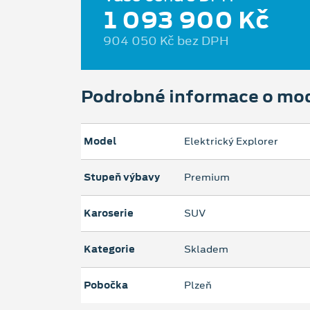
1 093 900 Kč
904 050 Kč bez DPH
Podrobné informace o mo
Model
Elektrický Explorer
Stupeň výbavy
Premium
Karoserie
SUV
Kategorie
Skladem
Pobočka
Plzeň