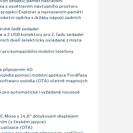
sklon sedáku; paměť nastavení
tka s osvětlením nástupního prostoru
u projekcí Explorer a nastavením paměti
loketní opěrka s držáky nápojů zadních
 druhé řadě sedadel
e a 2 USB konektory pro 2. řadu sedadel
ních dveří (elektricky ovládané z místa
í pro kompatibilní mobilní telefony
s připojením 4G
vozidla pomocí mobilní aplikace FordPass
 softwaru vozidla (OTA) včetně mapových
OS pro automatické i vyžádané nouzové
NC Move s 14,6" dotykovým displejem
ním (v českém jazyce)
tualizace (OTA)