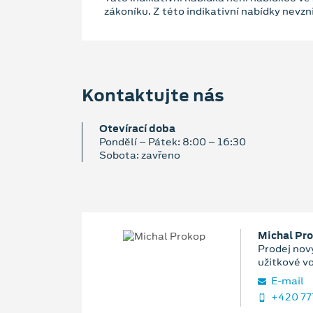
zákoníku. Z této indikativní nabídky nevz
Kontaktujte nás
Otevírací doba
Pondělí – Pátek: 8:00 – 16:30
Sobota: zavřeno
Michal Pr
Prodej nový
užitkové v
E‑mail
+420 77