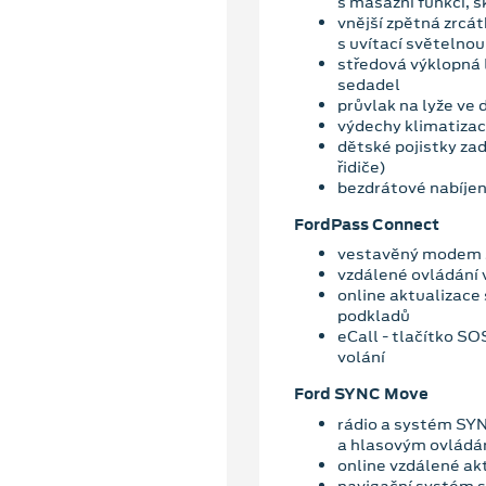
s masážní funkcí, 
vnější zpětná zrcá
s uvítací světelno
středová výklopná 
sedadel
průvlak na lyže ve
výdechy klimatizac
dětské pojistky zad
řidiče)
bezdrátové nabíjen
FordPass Connect
vestavěný modem 
vzdálené ovládání 
online aktualizace
podkladů
eCall - tlačítko S
volání
Ford SYNC Move
rádio a systém SY
a hlasovým ovládá
online vzdálené ak