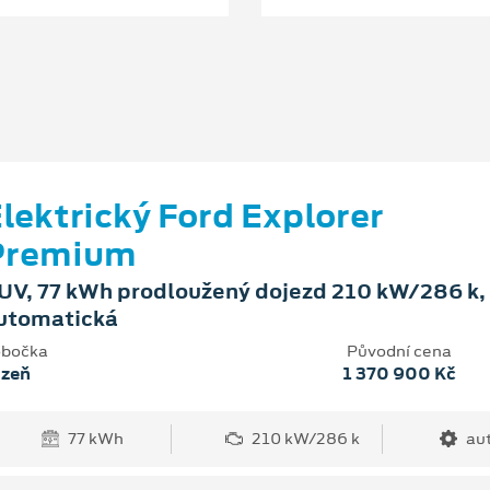
lektrický Ford Explorer
Premium
UV, 77 kWh prodloužený dojezd 210 kW/286 k,
utomatická
bočka
Původní cena
lzeň
1 370 900 Kč
77 kWh
210 kW/286 k
au