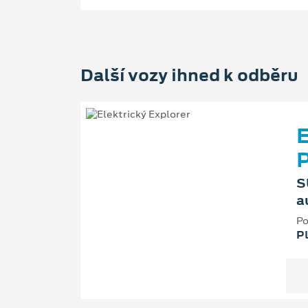
Další vozy ihned k odběru
E
S
a
Po
P