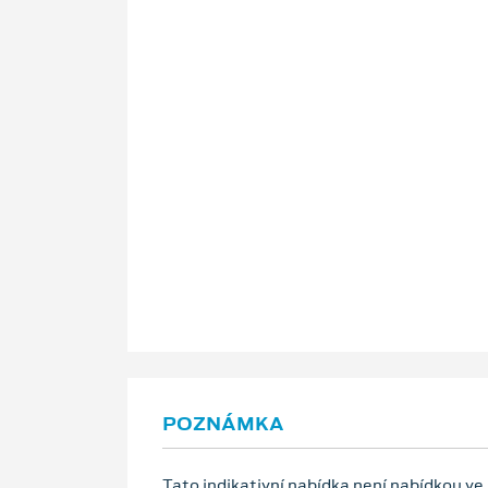
POZNÁMKA
Tato indikativní nabídka není nabídkou ve