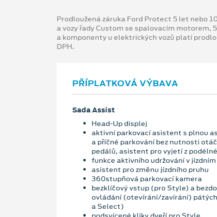
Prodloužená záruka Ford Protect 5 let nebo 1
a vozy řady Custom se spalovacím motorem, 5
a komponenty u elektrických vozů platí prodl
DPH.
PŘÍPLATKOVÁ VÝBAVA
Sada Assist
Head-Up displej
aktivní parkovací asistent s plnou a
a příčné parkování bez nutnosti otá
pedálů, asistent pro vyjetí z podél
funkce aktivního udržování v jízdním
asistent pro změnu jízdního pruhu
360stupňová parkovací kamera
bezklíčový vstup (pro Style) a bezd
ovládání (otevírání/zavírání) pátých
a Select)
podsvícené kliky dveří pro Style