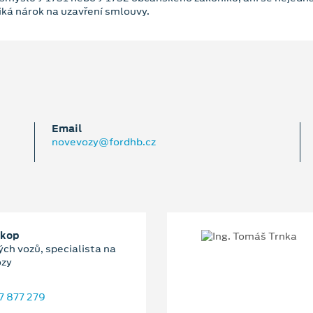
niká nárok na uzavření smlouvy.
Email
novevozy@fordhb.cz
okop
ch vozů, specialista na
ozy
7 877 279