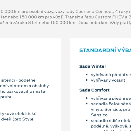
00 000 km pro osobní vozy, vozy řady Courier a Connect, 4 rok
 let nebo 150 000 km pro vůz E-Transit a řadu Custom PHEV a
oužená záruka 8 let nebo 160 000 km. Doba nebo km: Vždy platí
STANDARDNÍ VÝB
Sada Winter
vyhřívaná přední s
sistencí - podélné
vyhřívaný volant
čení volantem a obsluhy
Sada Comfort
ného parkovacího místa
 pruhu
vyhřívaná přední s
sedadla čalouněná 
vinylu Sensico; pr
otykové elektrické
Sensico
 dveří (pro Style
sedadlo řidiče elek
podélně, výškově, 