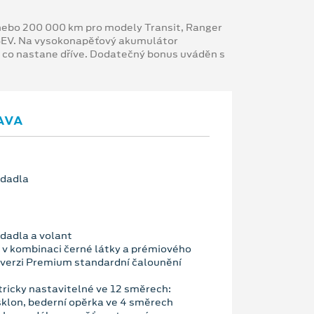
y nebo 200 000 km pro modely Transit, Ranger
 BEV. Na vysokonapěťový akumulátor
, co nastane dříve. Dodatečný bonus uváděn s
AVA
edadla
edadla a volant
v kombinaci černé látky a prémiového
o verzi Premium standardní čalounění
tricky nastavitelné ve 12 směrech:
sklon, bederní opěrka ve 4 směrech