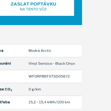
ZASLAT POPTÁVKU
NA TENTO VŮZ
va
Modrá Arctic
ounění
Vinyl Sensico - Black Onyx
WF0RPBEFXTSD05672
se CO
0 g/km
2
třeba
15,2 ‐ 15,4 kWh/100 km