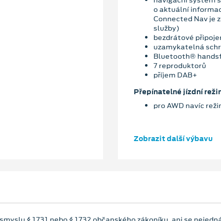
navigační systém s
o aktuální informa
Connected Nav je 
služby)
bezdrátové připoje
uzamykatelná schr
Bluetooth® hands
7 reproduktorů
příjem DAB+
Přepínatelné jízdní reži
pro AWD navíc rež
Zobrazit další výbavu
 smyslu § 1731 nebo § 1732 občanského zákoníku, ani se nejedná