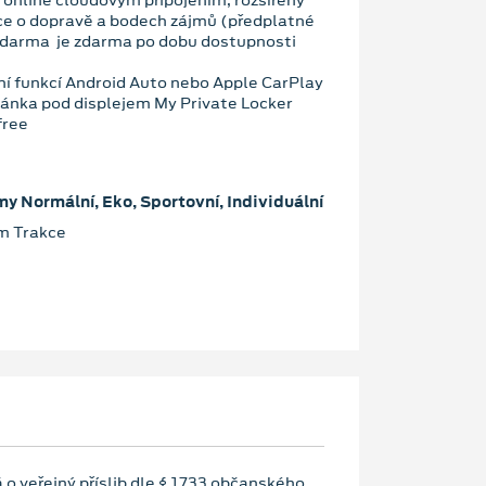
 online cloudovým připojením, rozšířený
ce o dopravě a bodech zájmů (předplatné
zdarma je zdarma po dobu dostupnosti
ní funkcí Android Auto nebo Apple CarPlay
ánka pod displejem My Private Locker
free
my Normální, Eko, Sportovní, Individuální
im Trakce
 o veřejný příslib dle § 1733 občanského