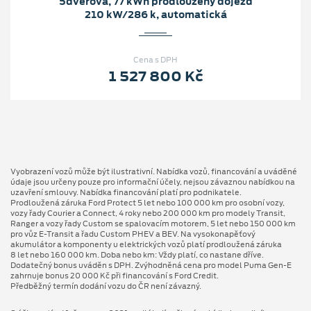
5dveřová, 77 kWh prodloužený dojezd
210 kW/286 k, automatická
Cena s DPH
1 527 800 Kč
Vyobrazení vozů může být ilustrativní. Nabídka vozů, financování a uváděné
údaje jsou určeny pouze pro informační účely, nejsou závaznou nabídkou na
uzavření smlouvy. Nabídka financování platí pro podnikatele.
Prodloužená záruka Ford Protect 5 let nebo 100 000 km pro osobní vozy,
vozy řady Courier a Connect, 4 roky nebo 200 000 km pro modely Transit,
Ranger a vozy řady Custom se spalovacím motorem, 5 let nebo 150 000 km
pro vůz E-Transit a řadu Custom PHEV a BEV. Na vysokonapěťový
akumulátor a komponenty u elektrických vozů platí prodloužená záruka
8 let nebo 160 000 km. Doba nebo km: Vždy platí, co nastane dříve.
Dodatečný bonus uváděn s DPH. Zvýhodněná cena pro model Puma Gen⁠-⁠E
zahrnuje bonus 20 000 Kč při financování s Ford Credit.
Předběžný termín dodání vozu do ČR není závazný.