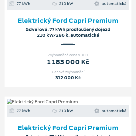
77 kWh
210 kW
automatická
Elektrický Ford Capri Premium
5dveřová, 77 kWh prodloužený dojezd
210 kW/286 k, automatická
Zvýhodněná cena s DPH
1 183 000 Kč
Cenové zvýhodnění
312 000 Kč
77 kWh
210 kW
automatická
Elektrický Ford Capri Premium