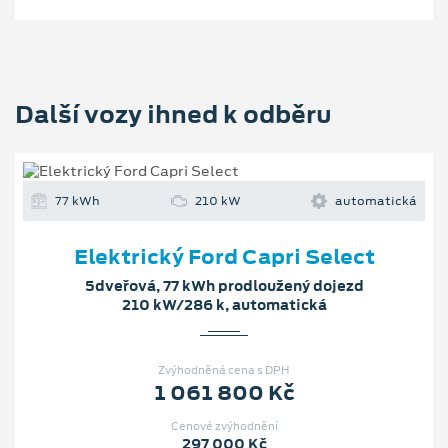
Další vozy ihned k odběru
77 kWh
210 kW
automatická
Elektrický Ford Capri Select
5dveřová, 77 kWh prodloužený dojezd
210 kW/286 k, automatická
Zvýhodněná cena s DPH
1 061 800 Kč
Cenové zvýhodnění
297 000 Kč