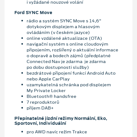
i vyžádané nouzové volání
Ford SYNC Move
rádio a systém SYNC Move s 14,6"
dotykovým displejem a hlasovým
ovládáním (v českém jazyce)
online vzdálené aktualizace (OTA)
navigační systém s online cloudovým
připojením, rozšířený o aktuální informace
o dopravě a bodech zájmů (předplatné
Connected Nav je zdarma je zdarma
po dobu dostupnosti služby)
bezdrátové připojení funkcí Android Auto
nebo Apple CarPlay
uzamykatelná schránka pod displejem
My Private Locker
Bluetooth® handsfree
7 reproduktorů
příjem DAB+
Přepínatelné jízdní režimy Normální, Eko,
Sportovní, Individuální
pro AWD navíc režim Trakce