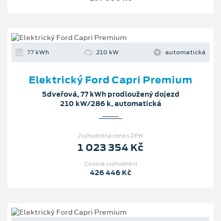
77 kWh
210 kW
automatická
Elektrický Ford Capri Premium
5dveřová, 77 kWh prodloužený dojezd
210 kW/286 k, automatická
Zvýhodněná cena s DPH
1 023 354 Kč
Cenové zvýhodnění
426 446 Kč