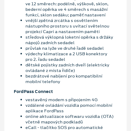
ve 12 směrech: podélně, výškově, sklon,
bederní opěrka ve 4 směrech s masážní
funkcí, sklon sedáku; paměť nastavení
vnější zpětná zrcátka s osvětlením
nástupního prostoru s uvítací světelnou
projekcí Capri a nastavením paměti
středová výklopná loketní opěrka s držáky
nápojů zadních sedadel
průvlak na lyže ve druhé řadě sedadel
výdechy klimatizace a 2 USB konektory
pro 2. řadu sedadel
dětské pojistky zadních dveří (elektricky
ovládané z místa řidiče)
bezdrátové nabíjení pro kompatibilní
mobilní telefony
FordPass Connect
vestavěný modem s připojením 4G
vzdálené ovládání vozidla pomocí mobilní
aplikace FordPass
online aktualizace softwaru vozidla (OTA)
včetně mapových podkladů
eCall - tlačítko SOS pro automatické