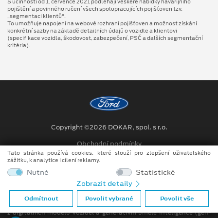
S účinností od 1. července 2021 podléhají veškeré nabídky havarijního
pojištění a povinného ručení všech spolupracujících pojišťoven tzv.
„segmentaci klientů“.
To umožňuje napojení na webové rozhraní pojišťoven a možnost získání
konkrétní sazby na základě detailních údajů o vozidle a klientovi
(specifikace vozidla, škodovost, zabezpečení, PSČ a dalších segmentační
kritéria).
Copyright ©2026 DOKAR, spol. s r.o.
Obchodní podmínky
Tato stránka používá cookies, které slouží pro zlepšení uživatelského
Ochrana osobních údajů
zážitku, k analytice i cílení reklamy.
Nutné
Statistické
Prohlášení o zpracování údajů konečných zákazníků
Zobrazit detaily
Při tvorbě videí a obrázků na tomto webu je využíváno kombinace
Odmítnout
Povolit vybrané
Povolit vše
tradičních fotografií či videí, počítačem generovaných snímků (CGI)
z digitálních modelů vozidel a generativní umělé inteligence (gen-