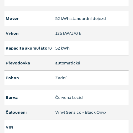
Motor
52 kWh standardní dojezd
Výkon
125 kW/170 k
Kapacita akumulátoru
52 kWh
Převodovka
automatická
Pohon
Zadní
Barva
Červená Lucid
Čalounění
Vinyl Sensico - Black Onyx
VIN