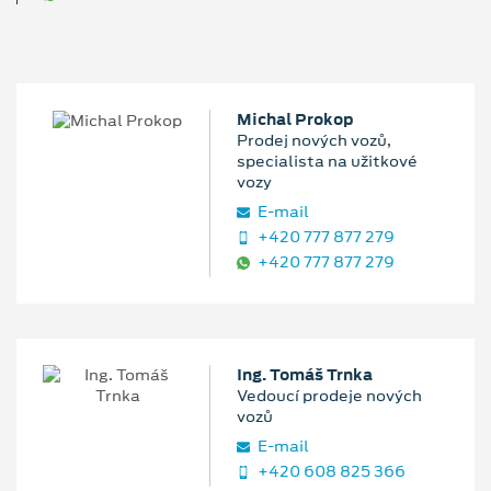
Michal Prokop
Prodej nových vozů,
specialista na užitkové
vozy
E‑mail
+420 777 877 279
+420 777 877 279
Ing. Tomáš Trnka
Vedoucí prodeje nových
vozů
E‑mail
+420 608 825 366