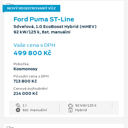
NOVÝ REGISTROVANÝ VŮZ
Ford Puma ST-Line
5dveřová, 1.0 EcoBoost Hybrid (mHEV)
92 kW/125 k, 6st. manuální
Vaše cena s DPH
499 800 Kč
Pobočka
Kosmonosy
Původní cena s DPH
713 800 Kč
Cenové zvýhodnění
214 000 Kč
1 l
92 kW/125 k
6st. manuální
Hybrid