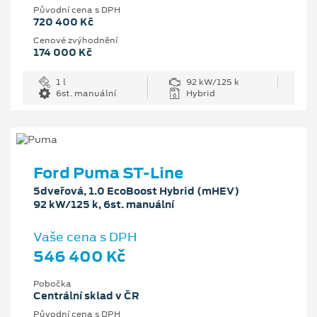
Původní cena s DPH
720 400 Kč
Cenové zvýhodnění
174 000 Kč
1 l
92 kW/125 k
6st. manuální
Hybrid
Ford Puma ST-Line
5dveřová, 1.0 EcoBoost Hybrid (mHEV)
92 kW/125 k, 6st. manuální
Vaše cena s DPH
546 400 Kč
Pobočka
Centrální sklad v ČR
Původní cena s DPH