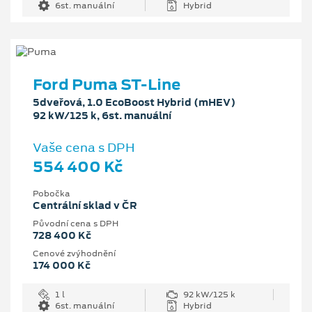
6st. manuální
Hybrid
Ford Puma ST-Line
5dveřová, 1.0 EcoBoost Hybrid (mHEV)
92 kW/125 k, 6st. manuální
Vaše cena s DPH
554 400 Kč
Pobočka
Centrální sklad v ČR
Původní cena s DPH
728 400 Kč
Cenové zvýhodnění
174 000 Kč
1 l
92 kW/125 k
6st. manuální
Hybrid