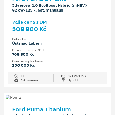
5dveřová, 1.0 EcoBoost Hybrid (mHEV)
92 kW/125 k, 6st. manuální
Vaše cena s DPH
508 800 Kč
Pobočka
Ústí nad Labem
Původní cena s DPH
708 800 Kč
Cenové zvýhodnění
200 000 Kč
1 l
92 kW/125 k
6st. manuální
Hybrid
Ford Puma Titanium