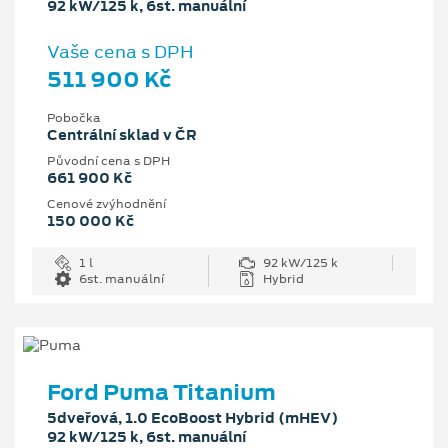
92 kW/125 k, 6st. manuální
Vaše cena s DPH
511 900 Kč
Pobočka
Centrální sklad v ČR
Původní cena s DPH
661 900 Kč
Cenové zvýhodnění
150 000 Kč
1 l
92 kW/125 k
6st. manuální
Hybrid
Ford Puma Titanium
5dveřová, 1.0 EcoBoost Hybrid (mHEV)
92 kW/125 k, 6st. manuální