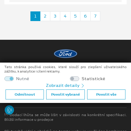
1
2
3
4
5
6
7
Tato stránka používá cookies, které slouží pro zlepšení uživatelského
Copyright ©2026 DOKAR, spol. s r.o.
zážitku, k analytice i cílení reklamy.
Obchodní podmínky
Nutné
Statistické
Zobrazit detaily
Ochrana osobních údajů
Odmítnout
Povolit vybrané
Povolit vše
Prohlášení o zpracování údajů konečných zákazníků
[1]
Dodací lhůta se může lišit v závislosti na konkrétní specifikaci.
Bližší informace u prodejce