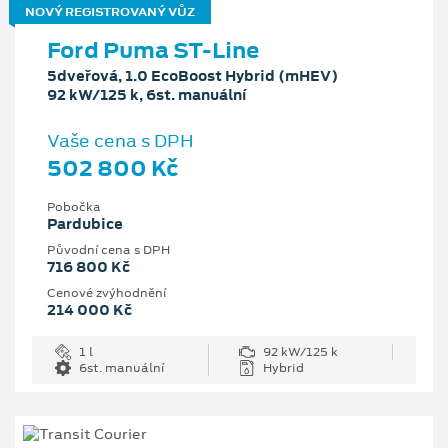
NOVÝ REGISTROVANÝ VŮZ
Ford Puma ST-Line
5dveřová, 1.0 EcoBoost Hybrid (mHEV)
92 kW/125 k, 6st. manuální
Vaše cena s DPH
502 800 Kč
Pobočka
Pardubice
Původní cena s DPH
716 800 Kč
Cenové zvýhodnění
214 000 Kč
1 l
92 kW/125 k
6st. manuální
Hybrid