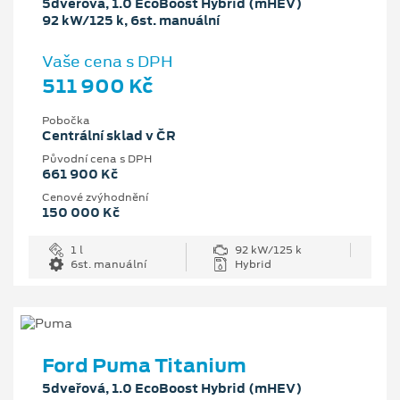
5dveřová, 1.0 EcoBoost Hybrid (mHEV)
92 kW/125 k, 6st. manuální
Vaše cena s DPH
511 900 Kč
Pobočka
Centrální sklad v ČR
Původní cena s DPH
661 900 Kč
Cenové zvýhodnění
150 000 Kč
1 l
92 kW/125 k
6st. manuální
Hybrid
Ford Puma Titanium
5dveřová, 1.0 EcoBoost Hybrid (mHEV)