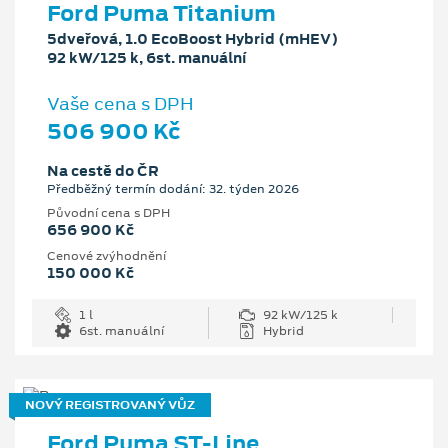
Ford Puma Titanium
5dveřová, 1.0 EcoBoost Hybrid (mHEV)
92 kW/125 k, 6st. manuální
Vaše cena s DPH
506 900 Kč
Na cestě do ČR
Předběžný termín dodání: 32. týden 2026
Původní cena s DPH
656 900 Kč
Cenové zvýhodnění
150 000 Kč
1 l
92 kW/125 k
6st. manuální
Hybrid
NOVÝ REGISTROVANÝ VŮZ
Ford Puma ST-Line