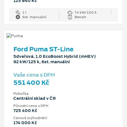
125 840 Kč
1 l
74 kW/100 k
6st. manuální
Benzín
Ford Puma ST-Line
5dveřová, 1.0 EcoBoost Hybrid (mHEV)
92 kW/125 k, 6st. manuální
Vaše cena s DPH
551 400 Kč
Pobočka
Centrální sklad v ČR
Původní cena s DPH
725 400 Kč
Cenové zvýhodnění
174 000 Kč