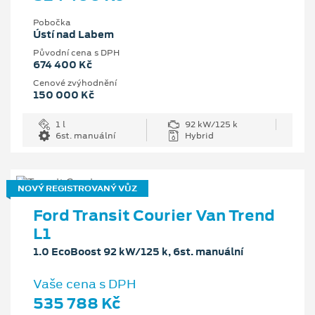
Pobočka
Ústí nad Labem
Původní cena s DPH
674 400 Kč
Cenové zvýhodnění
150 000 Kč
1 l
92 kW/125 k
6st. manuální
Hybrid
NOVÝ REGISTROVANÝ VŮZ
Ford Transit Courier Van Trend
L1
1.0 EcoBoost 92 kW/125 k, 6st. manuální
Vaše cena s DPH
535 788 Kč