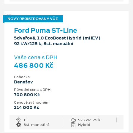
NOVÝ REGISTROVANÝ VŮZ
Ford Puma ST-Line
5dveřová, 1.0 EcoBoost Hybrid (mHEV)
92 kW/125 k, 6st. manuální
Vaše cena s DPH
486 800 Kč
Pobočka
Benešov
Původní cena s DPH
700 800 Kč
Cenové zvýhodnění
214 000 Kč
1 l
92 kW/125 k
6st. manuální
Hybrid