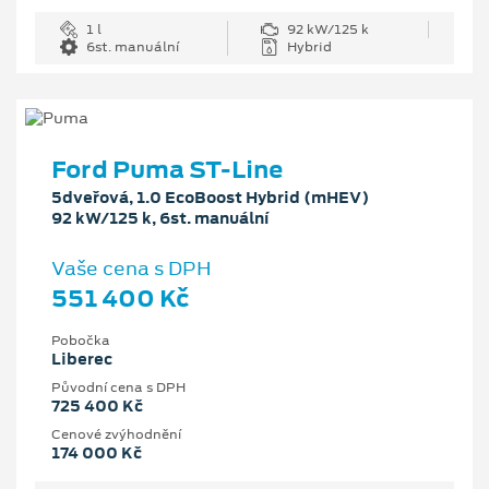
1 l
92 kW/125 k
6st. manuální
Hybrid
Ford Puma ST-Line
5dveřová, 1.0 EcoBoost Hybrid (mHEV)
92 kW/125 k, 6st. manuální
Vaše cena s DPH
551 400 Kč
Pobočka
Liberec
Původní cena s DPH
725 400 Kč
Cenové zvýhodnění
174 000 Kč