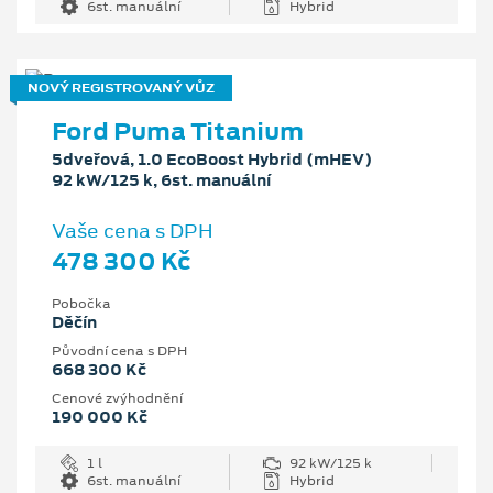
6st. manuální
Hybrid
NOVÝ REGISTROVANÝ VŮZ
Ford Puma Titanium
5dveřová, 1.0 EcoBoost Hybrid (mHEV)
92 kW/125 k, 6st. manuální
Vaše cena s DPH
478 300 Kč
Pobočka
Děčín
Původní cena s DPH
668 300 Kč
Cenové zvýhodnění
190 000 Kč
1 l
92 kW/125 k
6st. manuální
Hybrid