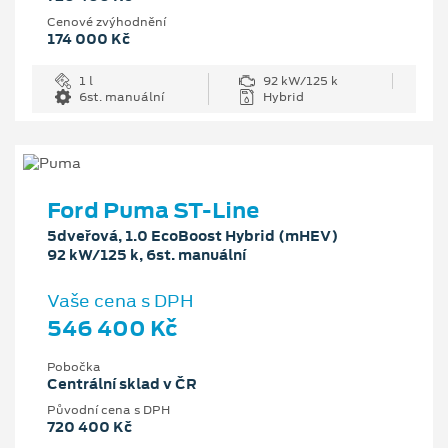
Cenové zvýhodnění
174 000 Kč
1 l
92 kW/125 k
6st. manuální
Hybrid
Ford Puma ST-Line
5dveřová, 1.0 EcoBoost Hybrid (mHEV)
92 kW/125 k, 6st. manuální
Vaše cena s DPH
546 400 Kč
Pobočka
Centrální sklad v ČR
Původní cena s DPH
720 400 Kč