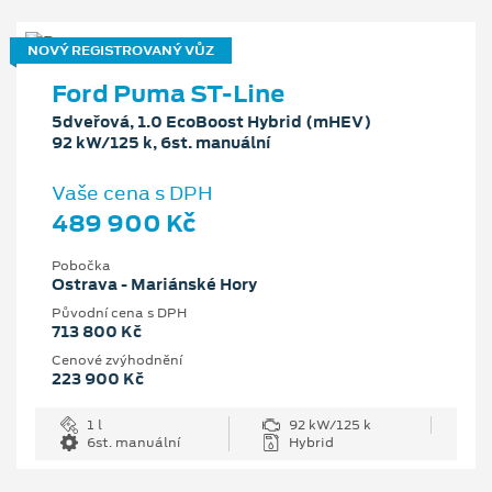
NOVÝ REGISTROVANÝ VŮZ
Ford Puma ST-Line
5dveřová, 1.0 EcoBoost Hybrid (mHEV)
92 kW/125 k, 6st. manuální
Vaše cena s DPH
489 900 Kč
Pobočka
Ostrava - Mariánské Hory
Původní cena s DPH
713 800 Kč
Cenové zvýhodnění
223 900 Kč
1 l
92 kW/125 k
6st. manuální
Hybrid