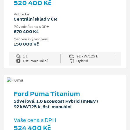
520 400 Kč
Pobočka
Centrální sklad v ČR
Původní cena s DPH
670 400 Kč
Cenové zvýhodnění
150 000 Kč
1 l
92 kW/125 k
6st. manuální
Hybrid
Ford Puma Titanium
5dveřová, 1.0 EcoBoost Hybrid (mHEV)
92 kW/125 k, 6st. manuální
Vaše cena s DPH
524 400 Kč