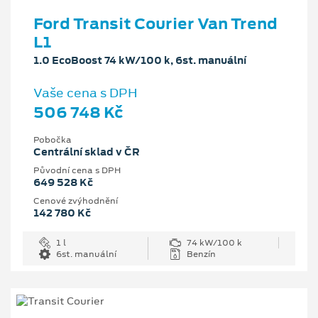
Ford Transit Courier Van Trend
L1
1.0 EcoBoost 74 kW/100 k, 6st. manuální
Vaše cena s DPH
506 748 Kč
Pobočka
Centrální sklad v ČR
Původní cena s DPH
649 528 Kč
Cenové zvýhodnění
142 780 Kč
1 l
74 kW/100 k
6st. manuální
Benzín