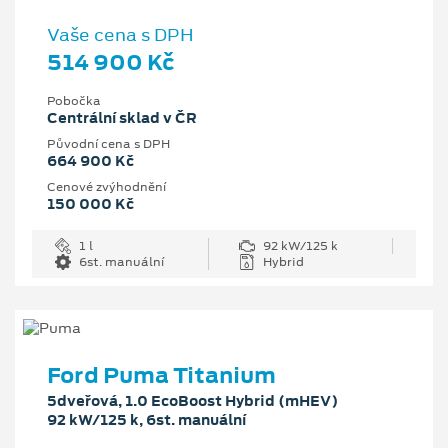
Vaše cena s DPH
514 900 Kč
Pobočka
Centrální sklad v ČR
Původní cena s DPH
664 900 Kč
Cenové zvýhodnění
150 000 Kč
1 l
92 kW/125 k
6st. manuální
Hybrid
Ford Puma Titanium
5dveřová, 1.0 EcoBoost Hybrid (mHEV)
92 kW/125 k, 6st. manuální