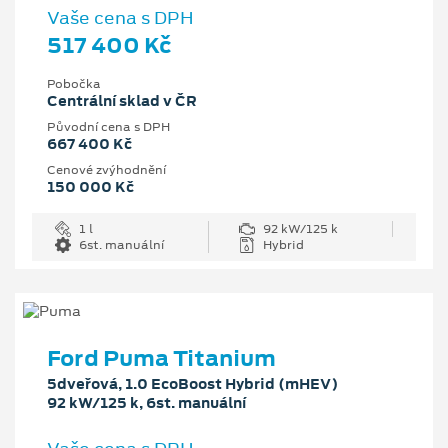
Vaše cena s DPH
517 400 Kč
Pobočka
Centrální sklad v ČR
Původní cena s DPH
667 400 Kč
Cenové zvýhodnění
150 000 Kč
1 l
92 kW/125 k
6st. manuální
Hybrid
Ford Puma Titanium
5dveřová, 1.0 EcoBoost Hybrid (mHEV)
92 kW/125 k, 6st. manuální