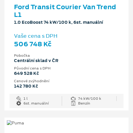
Ford Transit Courier Van Trend
L1
1.0 EcoBoost 74 kW/100 k, 6st. manuální
Vaše cena s DPH
506 748 Kč
Pobočka
Centrální sklad v ČR
Původní cena s DPH
649 528 Kč
Cenové zvýhodnění
142 780 Kč
1 l
74 kW/100 k
6st. manuální
Benzín