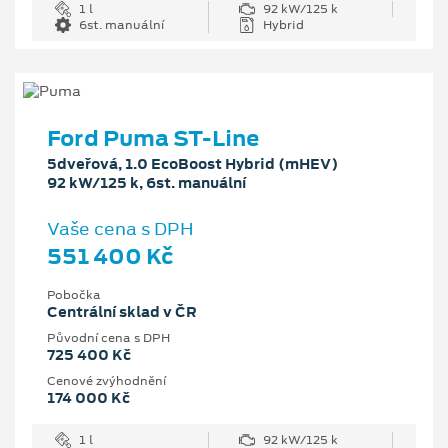
1 l
92 kW/125 k
6st. manuální
Hybrid
Ford Puma ST-Line
5dveřová, 1.0 EcoBoost Hybrid (mHEV)
92 kW/125 k, 6st. manuální
Vaše cena s DPH
551 400 Kč
Pobočka
Centrální sklad v ČR
Původní cena s DPH
725 400 Kč
Cenové zvýhodnění
174 000 Kč
1 l
92 kW/125 k