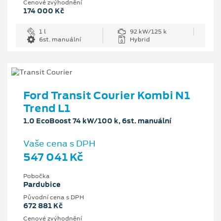
Cenové zvýhodnění
174 000 Kč
1 l
92 kW/125 k
6st. manuální
Hybrid
Ford Transit Courier Kombi N1
Trend L1
1.0 EcoBoost 74 kW/100 k, 6st. manuální
Vaše cena s DPH
547 041 Kč
Pobočka
Pardubice
Původní cena s DPH
672 881 Kč
Cenové zvýhodnění