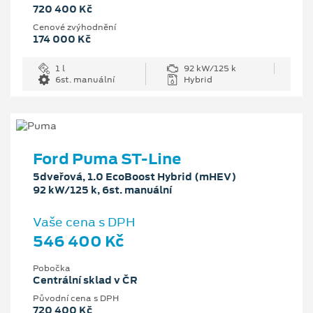
720 400 Kč
Cenové zvýhodnění
174 000 Kč
1 l
92 kW/125 k
6st. manuální
Hybrid
Ford Puma ST-Line
5dveřová, 1.0 EcoBoost Hybrid (mHEV)
92 kW/125 k, 6st. manuální
Vaše cena s DPH
546 400 Kč
Pobočka
Centrální sklad v ČR
Původní cena s DPH
720 400 Kč