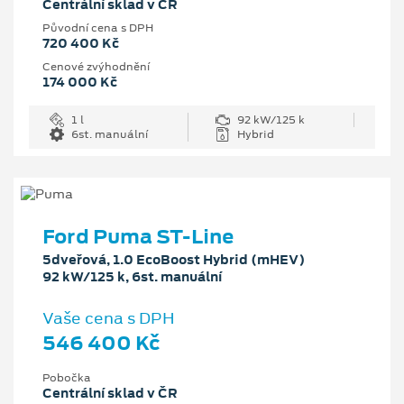
Centrální sklad v ČR
Původní cena s DPH
720 400 Kč
Cenové zvýhodnění
174 000 Kč
1 l
92 kW/125 k
6st. manuální
Hybrid
Ford Puma ST-Line
5dveřová, 1.0 EcoBoost Hybrid (mHEV)
92 kW/125 k, 6st. manuální
Vaše cena s DPH
546 400 Kč
Pobočka
Centrální sklad v ČR