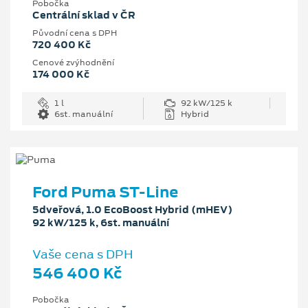
Pobočka
Centrální sklad v ČR
Původní cena s DPH
720 400 Kč
Cenové zvýhodnění
174 000 Kč
1 l
92 kW/125 k
6st. manuální
Hybrid
Ford Puma ST-Line
5dveřová, 1.0 EcoBoost Hybrid (mHEV)
92 kW/125 k, 6st. manuální
Vaše cena s DPH
546 400 Kč
Pobočka