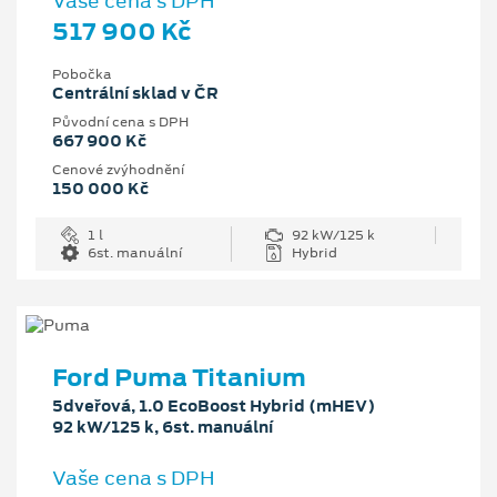
Vaše cena s DPH
517 900 Kč
Pobočka
Centrální sklad v ČR
Původní cena s DPH
667 900 Kč
Cenové zvýhodnění
150 000 Kč
1 l
92 kW/125 k
6st. manuální
Hybrid
Ford Puma Titanium
5dveřová, 1.0 EcoBoost Hybrid (mHEV)
92 kW/125 k, 6st. manuální
Vaše cena s DPH