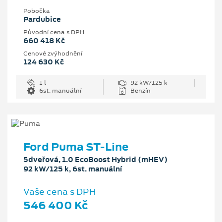
Pobočka
Pardubice
Původní cena s DPH
660 418 Kč
Cenové zvýhodnění
124 630 Kč
1 l
92 kW/125 k
6st. manuální
Benzín
Ford Puma ST-Line
5dveřová, 1.0 EcoBoost Hybrid (mHEV)
92 kW/125 k, 6st. manuální
Vaše cena s DPH
546 400 Kč