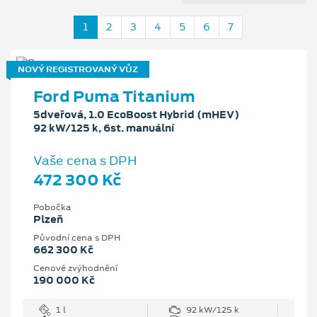
1
2
3
4
5
6
7
NOVÝ REGISTROVANÝ VŮZ
Ford Puma Titanium
5dveřová, 1.0 EcoBoost Hybrid (mHEV)
92 kW/125 k, 6st. manuální
Vaše cena s DPH
472 300 Kč
Pobočka
Plzeň
Původní cena s DPH
662 300 Kč
Cenové zvýhodnění
190 000 Kč
1 l
92 kW/125 k