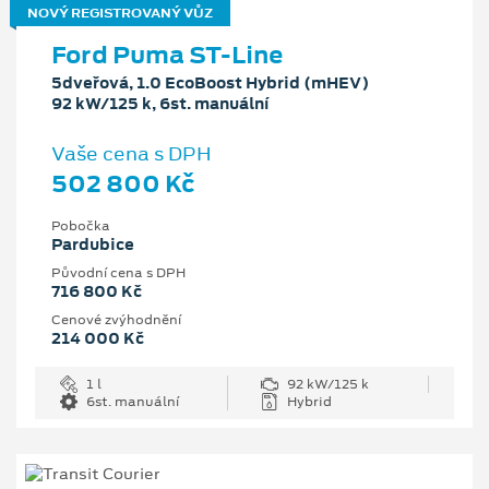
NOVÝ REGISTROVANÝ VŮZ
Ford Puma ST-Line
5dveřová, 1.0 EcoBoost Hybrid (mHEV)
92 kW/125 k, 6st. manuální
Vaše cena s DPH
502 800 Kč
Pobočka
Pardubice
Původní cena s DPH
716 800 Kč
Cenové zvýhodnění
214 000 Kč
1 l
92 kW/125 k
6st. manuální
Hybrid