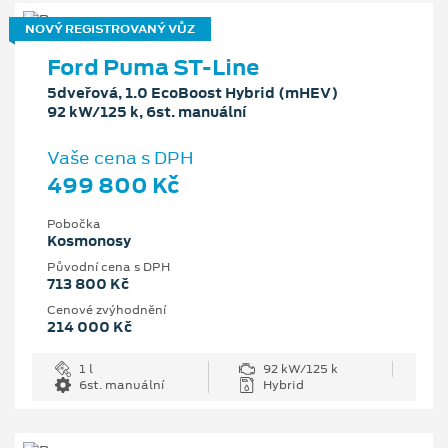
NOVÝ REGISTROVANÝ VŮZ
Ford Puma ST-Line
5dveřová, 1.0 EcoBoost Hybrid (mHEV)
92 kW/125 k, 6st. manuální
Vaše cena s DPH
499 800 Kč
Pobočka
Kosmonosy
Původní cena s DPH
713 800 Kč
Cenové zvýhodnění
214 000 Kč
1 l
92 kW/125 k
6st. manuální
Hybrid