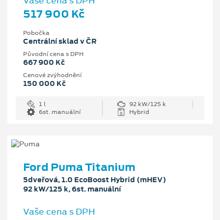
Vaše cena s DPH
517 900 Kč
Pobočka
Centrální sklad v ČR
Původní cena s DPH
667 900 Kč
Cenové zvýhodnění
150 000 Kč
1 l
92 kW/125 k
6st. manuální
Hybrid
Ford Puma Titanium
5dveřová, 1.0 EcoBoost Hybrid (mHEV)
92 kW/125 k, 6st. manuální
Vaše cena s DPH