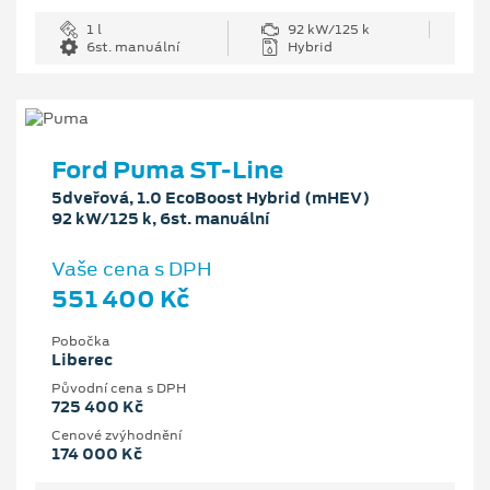
1 l
92 kW/125 k
6st. manuální
Hybrid
Ford Puma ST-Line
5dveřová, 1.0 EcoBoost Hybrid (mHEV)
92 kW/125 k, 6st. manuální
Vaše cena s DPH
551 400 Kč
Pobočka
Liberec
Původní cena s DPH
725 400 Kč
Cenové zvýhodnění
174 000 Kč