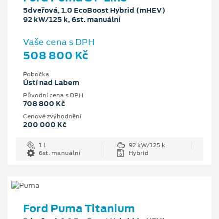
5dveřová, 1.0 EcoBoost Hybrid (mHEV)
92 kW/125 k, 6st. manuální
Vaše cena s DPH
508 800 Kč
Pobočka
Ústí nad Labem
Původní cena s DPH
708 800 Kč
Cenové zvýhodnění
200 000 Kč
1 l
92 kW/125 k
6st. manuální
Hybrid
Ford Puma Titanium