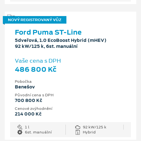
NOVÝ REGISTROVANÝ VŮZ
Ford Puma ST-Line
5dveřová, 1.0 EcoBoost Hybrid (mHEV)
92 kW/125 k, 6st. manuální
Vaše cena s DPH
486 800 Kč
Pobočka
Benešov
Původní cena s DPH
700 800 Kč
Cenové zvýhodnění
214 000 Kč
1 l
92 kW/125 k
6st. manuální
Hybrid