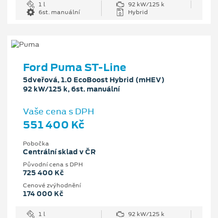
1 l
92 kW/125 k
6st. manuální
Hybrid
Ford Puma ST-Line
5dveřová, 1.0 EcoBoost Hybrid (mHEV)
92 kW/125 k, 6st. manuální
Vaše cena s DPH
551 400 Kč
Pobočka
Centrální sklad v ČR
Původní cena s DPH
725 400 Kč
Cenové zvýhodnění
174 000 Kč
1 l
92 kW/125 k