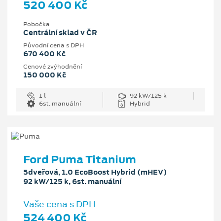
520 400 Kč
Pobočka
Centrální sklad v ČR
Původní cena s DPH
670 400 Kč
Cenové zvýhodnění
150 000 Kč
1 l
92 kW/125 k
6st. manuální
Hybrid
Ford Puma Titanium
5dveřová, 1.0 EcoBoost Hybrid (mHEV)
92 kW/125 k, 6st. manuální
Vaše cena s DPH
524 400 Kč