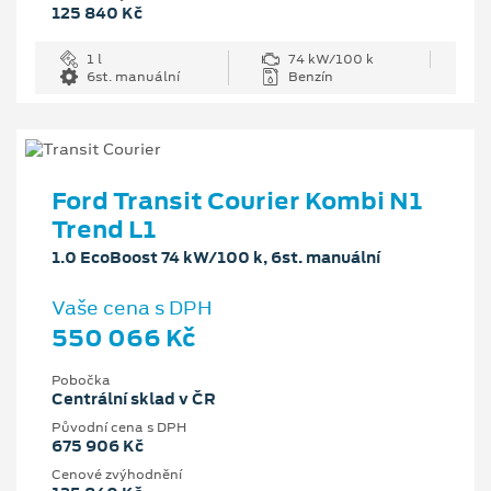
125 840 Kč
1 l
74 kW/100 k
6st. manuální
Benzín
Ford Transit Courier Kombi N1
Trend L1
1.0 EcoBoost 74 kW/100 k, 6st. manuální
Vaše cena s DPH
550 066 Kč
Pobočka
Centrální sklad v ČR
Původní cena s DPH
675 906 Kč
Cenové zvýhodnění