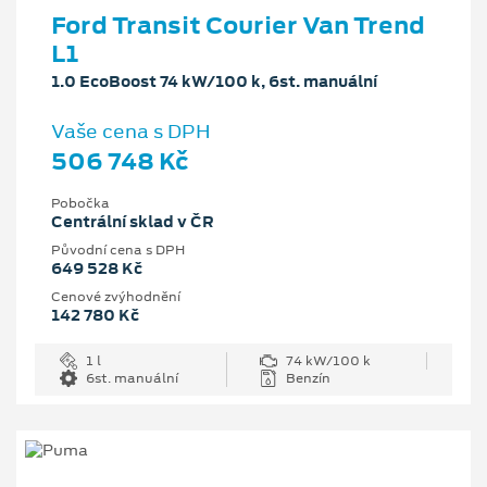
Ford Transit Courier Van Trend
L1
1.0 EcoBoost 74 kW/100 k, 6st. manuální
Vaše cena s DPH
506 748 Kč
Pobočka
Centrální sklad v ČR
Původní cena s DPH
649 528 Kč
Cenové zvýhodnění
142 780 Kč
1 l
74 kW/100 k
6st. manuální
Benzín