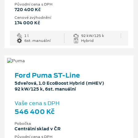
Původní cena s DPH
720 400 Kč
Cenové zvýhodnění
174 000 Kč
1 l
92 kW/125 k
6st. manuální
Hybrid
Ford Puma ST-Line
5dveřová, 1.0 EcoBoost Hybrid (mHEV)
92 kW/125 k, 6st. manuální
Vaše cena s DPH
546 400 Kč
Pobočka
Centrální sklad v ČR
Původní cena s DPH