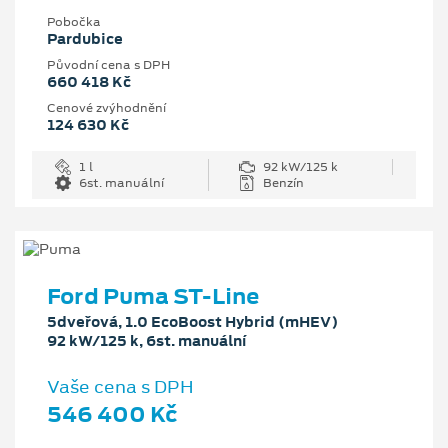
Pobočka
Pardubice
Původní cena s DPH
660 418 Kč
Cenové zvýhodnění
124 630 Kč
1 l
92 kW/125 k
6st. manuální
Benzín
Ford Puma ST-Line
5dveřová, 1.0 EcoBoost Hybrid (mHEV)
92 kW/125 k, 6st. manuální
Vaše cena s DPH
546 400 Kč