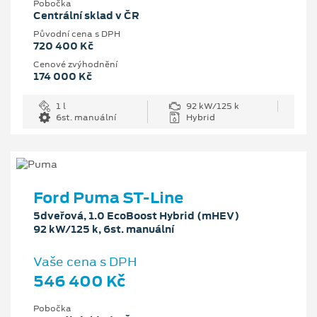
Pobočka
Centrální sklad v ČR
Původní cena s DPH
720 400 Kč
Cenové zvýhodnění
174 000 Kč
1 l
92 kW/125 k
6st. manuální
Hybrid
Ford Puma ST-Line
5dveřová, 1.0 EcoBoost Hybrid (mHEV)
92 kW/125 k, 6st. manuální
Vaše cena s DPH
546 400 Kč
Pobočka