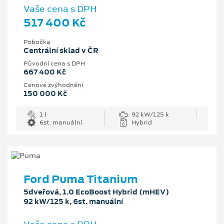
Vaše cena s DPH
517 400 Kč
Pobočka
Centrální sklad v ČR
Původní cena s DPH
667 400 Kč
Cenové zvýhodnění
150 000 Kč
1 l
92 kW/125 k
6st. manuální
Hybrid
Ford Puma Titanium
5dveřová, 1.0 EcoBoost Hybrid (mHEV)
92 kW/125 k, 6st. manuální