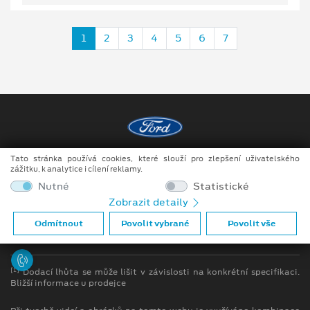
1
2
3
4
5
6
7
Tato stránka používá cookies, které slouží pro zlepšení uživatelského
Copyright ©2026 DOKAR, spol. s r.o.
zážitku, k analytice i cílení reklamy.
Obchodní podmínky
Nutné
Statistické
Zobrazit detaily
Ochrana osobních údajů
Odmítnout
Povolit vybrané
Povolit vše
Prohlášení o zpracování údajů konečných zákazníků
[1]
Dodací lhůta se může lišit v závislosti na konkrétní specifikaci.
Bližší informace u prodejce