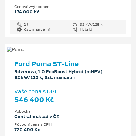
Cenové zvýhodnění
174 000 Kč
1 l
92 kW/125 k
6st. manuální
Hybrid
Ford Puma ST-Line
5dveřová, 1.0 EcoBoost Hybrid (mHEV)
92 kW/125 k, 6st. manuální
Vaše cena s DPH
546 400 Kč
Pobočka
Centrální sklad v ČR
Původní cena s DPH
720 400 Kč