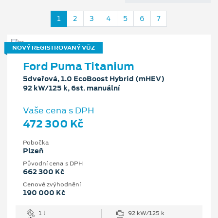
1
2
3
4
5
6
7
NOVÝ REGISTROVANÝ VŮZ
Ford Puma Titanium
5dveřová, 1.0 EcoBoost Hybrid (mHEV)
92 kW/125 k, 6st. manuální
Vaše cena s DPH
472 300 Kč
Pobočka
Plzeň
Původní cena s DPH
662 300 Kč
Cenové zvýhodnění
190 000 Kč
1 l
92 kW/125 k