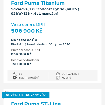
Ford Puma Titanium
5dveřová, 1.0 EcoBoost Hybrid (mHEV)
92 kW/125 k, 6st. manuální
Vaše cena s DPH
506 900 Kč
Na cestě do ČR
Předběžný termín dodání: 33. týden 2026
Původní cena s DPH
656 900 Kč
Cenové zvýhodnění
150 000 Kč
1 l
92 kW/125 k
6st. manuální
Hybrid
NOVÝ REGISTROVANÝ VŮZ
Ford Puma ST-Line