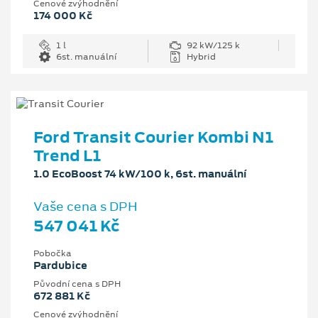
Cenové zvýhodnění
174 000 Kč
1 l
92 kW/125 k
6st. manuální
Hybrid
Ford Transit Courier Kombi N1
Trend L1
1.0 EcoBoost 74 kW/100 k, 6st. manuální
Vaše cena s DPH
547 041 Kč
Pobočka
Pardubice
Původní cena s DPH
672 881 Kč
Cenové zvýhodnění