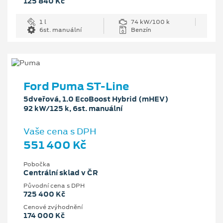
125 840 Kč
1 l
74 kW/100 k
6st. manuální
Benzín
Ford Puma ST-Line
5dveřová, 1.0 EcoBoost Hybrid (mHEV)
92 kW/125 k, 6st. manuální
Vaše cena s DPH
551 400 Kč
Pobočka
Centrální sklad v ČR
Původní cena s DPH
725 400 Kč
Cenové zvýhodnění
174 000 Kč