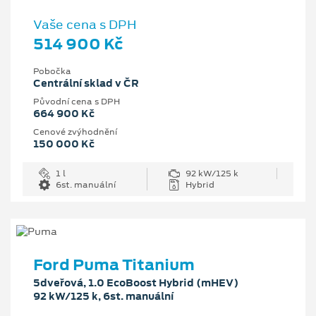
Vaše cena s DPH
514 900 Kč
Pobočka
Centrální sklad v ČR
Původní cena s DPH
664 900 Kč
Cenové zvýhodnění
150 000 Kč
1 l
92 kW/125 k
6st. manuální
Hybrid
Ford Puma Titanium
5dveřová, 1.0 EcoBoost Hybrid (mHEV)
92 kW/125 k, 6st. manuální