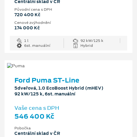
Centrální sklad v ČR
Původní cena s DPH
720 400 Kč
Cenové zvýhodnění
174 000 Kč
1 l
92 kW/125 k
6st. manuální
Hybrid
Ford Puma ST-Line
5dveřová, 1.0 EcoBoost Hybrid (mHEV)
92 kW/125 k, 6st. manuální
Vaše cena s DPH
546 400 Kč
Pobočka
Centrální sklad v ČR