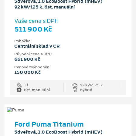
5dveřová, 1.0 EcoBoost Hybrid (mHEV)
92 kW/125 k, 6st. manuální
Vaše cena s DPH
511 900 Kč
Pobočka
Centrální sklad v ČR
Původní cena s DPH
661 900 Kč
Cenové zvýhodnění
150 000 Kč
1 l
92 kW/125 k
6st. manuální
Hybrid
Ford Puma Titanium
5dveřová, 1.0 EcoBoost Hybrid (mHEV)