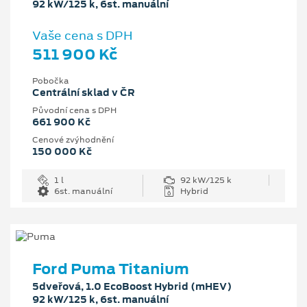
92 kW/125 k, 6st. manuální
Vaše cena s DPH
511 900 Kč
Pobočka
Centrální sklad v ČR
Původní cena s DPH
661 900 Kč
Cenové zvýhodnění
150 000 Kč
1 l
92 kW/125 k
6st. manuální
Hybrid
Ford Puma Titanium
5dveřová, 1.0 EcoBoost Hybrid (mHEV)
92 kW/125 k, 6st. manuální