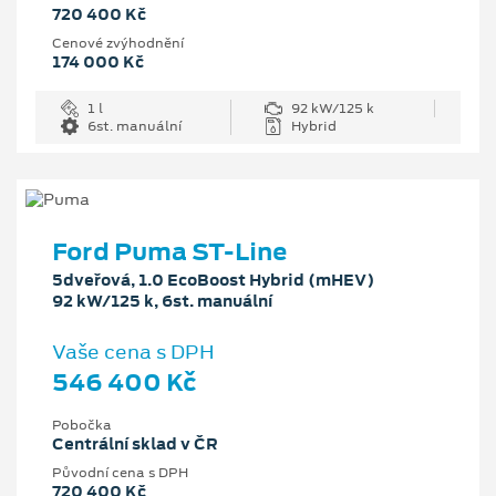
720 400 Kč
Cenové zvýhodnění
174 000 Kč
1 l
92 kW/125 k
6st. manuální
Hybrid
Ford Puma ST-Line
5dveřová, 1.0 EcoBoost Hybrid (mHEV)
92 kW/125 k, 6st. manuální
Vaše cena s DPH
546 400 Kč
Pobočka
Centrální sklad v ČR
Původní cena s DPH
720 400 Kč