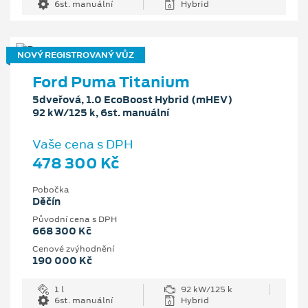
6st. manuální
Hybrid
NOVÝ REGISTROVANÝ VŮZ
Ford Puma Titanium
5dveřová, 1.0 EcoBoost Hybrid (mHEV)
92 kW/125 k, 6st. manuální
Vaše cena s DPH
478 300 Kč
Pobočka
Děčín
Původní cena s DPH
668 300 Kč
Cenové zvýhodnění
190 000 Kč
1 l
92 kW/125 k
6st. manuální
Hybrid