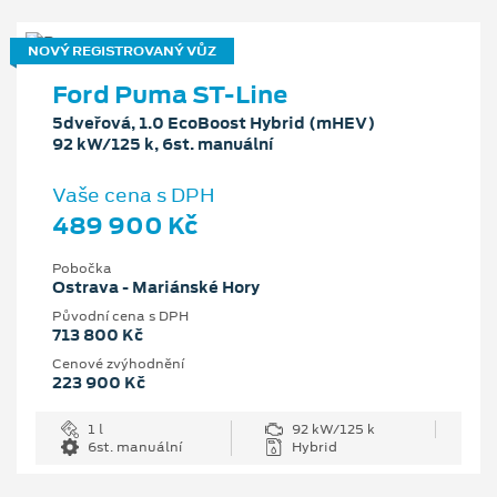
NOVÝ REGISTROVANÝ VŮZ
Ford Puma ST-Line
5dveřová, 1.0 EcoBoost Hybrid (mHEV)
92 kW/125 k, 6st. manuální
Vaše cena s DPH
489 900 Kč
Pobočka
Ostrava - Mariánské Hory
Původní cena s DPH
713 800 Kč
Cenové zvýhodnění
223 900 Kč
1 l
92 kW/125 k
6st. manuální
Hybrid