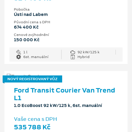
Pobočka
Ústí nad Labem
Původní cena s DPH
674 400 Kč
Cenové zvýhodnění
150 000 Kč
1 l
92 kW/125 k
6st. manuální
Hybrid
NOVÝ REGISTROVANÝ VŮZ
Ford Transit Courier Van Trend
L1
1.0 EcoBoost 92 kW/125 k, 6st. manuální
Vaše cena s DPH
535 788 Kč