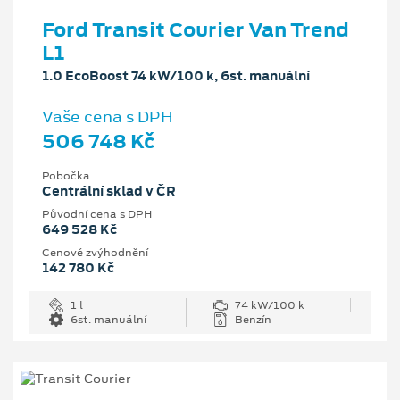
Ford Transit Courier Van Trend
L1
1.0 EcoBoost 74 kW/100 k, 6st. manuální
Vaše cena s DPH
506 748 Kč
Pobočka
Centrální sklad v ČR
Původní cena s DPH
649 528 Kč
Cenové zvýhodnění
142 780 Kč
1 l
74 kW/100 k
6st. manuální
Benzín