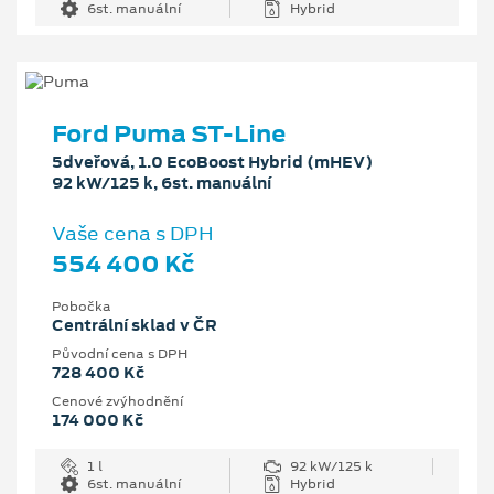
6st. manuální
Hybrid
Ford Puma ST-Line
5dveřová, 1.0 EcoBoost Hybrid (mHEV)
92 kW/125 k, 6st. manuální
Vaše cena s DPH
554 400 Kč
Pobočka
Centrální sklad v ČR
Původní cena s DPH
728 400 Kč
Cenové zvýhodnění
174 000 Kč
1 l
92 kW/125 k
6st. manuální
Hybrid