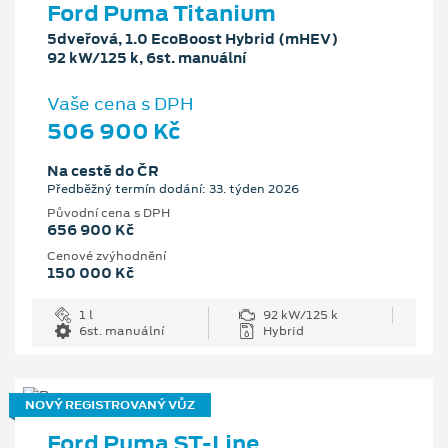
Ford Puma Titanium
5dveřová, 1.0 EcoBoost Hybrid (mHEV)
92 kW/125 k, 6st. manuální
Vaše cena s DPH
506 900 Kč
Na cestě do ČR
Předběžný termín dodání: 33. týden 2026
Původní cena s DPH
656 900 Kč
Cenové zvýhodnění
150 000 Kč
1 l
92 kW/125 k
6st. manuální
Hybrid
NOVÝ REGISTROVANÝ VŮZ
Ford Puma ST-Line