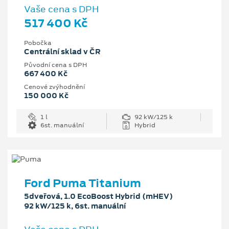
Vaše cena s DPH
517 400 Kč
Pobočka
Centrální sklad v ČR
Původní cena s DPH
667 400 Kč
Cenové zvýhodnění
150 000 Kč
1 l
92 kW/125 k
6st. manuální
Hybrid
Ford Puma Titanium
5dveřová, 1.0 EcoBoost Hybrid (mHEV)
92 kW/125 k, 6st. manuální