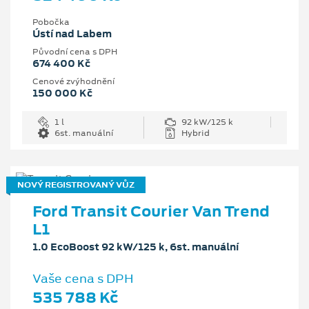
Pobočka
Ústí nad Labem
Původní cena s DPH
674 400 Kč
Cenové zvýhodnění
150 000 Kč
1 l
92 kW/125 k
6st. manuální
Hybrid
NOVÝ REGISTROVANÝ VŮZ
Ford Transit Courier Van Trend
L1
1.0 EcoBoost 92 kW/125 k, 6st. manuální
Vaše cena s DPH
535 788 Kč