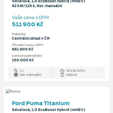
5dveřová, 1.0 EcoBoost Hybrid (mHEV)
92 kW/125 k, 6st. manuální
Vaše cena s DPH
511 900 Kč
Pobočka
Centrální sklad v ČR
Původní cena s DPH
661 900 Kč
Cenové zvýhodnění
150 000 Kč
1 l
92 kW/125 k
6st. manuální
Hybrid
Ford Puma Titanium
5dveřová, 1.0 EcoBoost Hybrid (mHEV)