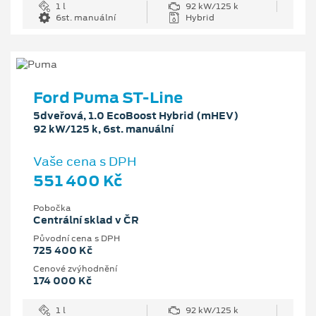
1 l
92 kW/125 k
6st. manuální
Hybrid
Ford Puma ST-Line
5dveřová, 1.0 EcoBoost Hybrid (mHEV)
92 kW/125 k, 6st. manuální
Vaše cena s DPH
551 400 Kč
Pobočka
Centrální sklad v ČR
Původní cena s DPH
725 400 Kč
Cenové zvýhodnění
174 000 Kč
1 l
92 kW/125 k