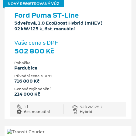
NOVÝ REGISTROVANÝ VŮZ
Ford Puma ST-Line
5dveřová, 1.0 EcoBoost Hybrid (mHEV)
92 kW/125 k, 6st. manuální
Vaše cena s DPH
502 800 Kč
Pobočka
Pardubice
Původní cena s DPH
716 800 Kč
Cenové zvýhodnění
214 000 Kč
1 l
92 kW/125 k
6st. manuální
Hybrid