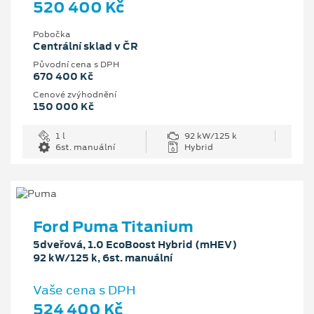
520 400 Kč
Pobočka
Centrální sklad v ČR
Původní cena s DPH
670 400 Kč
Cenové zvýhodnění
150 000 Kč
1 l
92 kW/125 k
6st. manuální
Hybrid
Ford Puma Titanium
5dveřová, 1.0 EcoBoost Hybrid (mHEV)
92 kW/125 k, 6st. manuální
Vaše cena s DPH
524 400 Kč