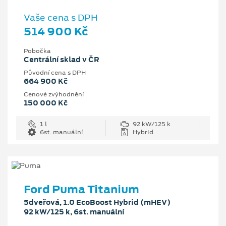
Vaše cena s DPH
514 900 Kč
Pobočka
Centrální sklad v ČR
Původní cena s DPH
664 900 Kč
Cenové zvýhodnění
150 000 Kč
1 l
92 kW/125 k
6st. manuální
Hybrid
Ford Puma Titanium
5dveřová, 1.0 EcoBoost Hybrid (mHEV)
92 kW/125 k, 6st. manuální