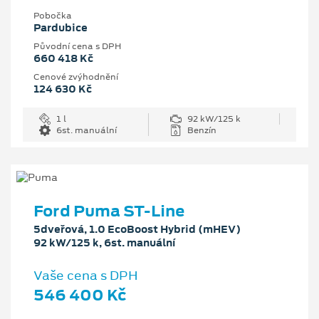
Pobočka
Pardubice
Původní cena s DPH
660 418 Kč
Cenové zvýhodnění
124 630 Kč
1 l
92 kW/125 k
6st. manuální
Benzín
Ford Puma ST-Line
5dveřová, 1.0 EcoBoost Hybrid (mHEV)
92 kW/125 k, 6st. manuální
Vaše cena s DPH
546 400 Kč