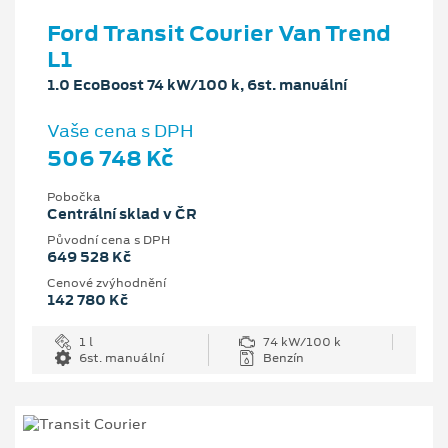
Ford Transit Courier Van Trend
L1
1.0 EcoBoost 74 kW/100 k, 6st. manuální
Vaše cena s DPH
506 748 Kč
Pobočka
Centrální sklad v ČR
Původní cena s DPH
649 528 Kč
Cenové zvýhodnění
142 780 Kč
1 l
74 kW/100 k
6st. manuální
Benzín