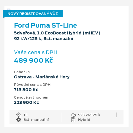
NOVÝ REGISTROVANÝ VŮZ
Ford Puma ST-Line
5dveřová, 1.0 EcoBoost Hybrid (mHEV)
92 kW/125 k, 6st. manuální
Vaše cena s DPH
489 900 Kč
Pobočka
Ostrava - Mariánské Hory
Původní cena s DPH
713 800 Kč
Cenové zvýhodnění
223 900 Kč
1 l
92 kW/125 k
6st. manuální
Hybrid