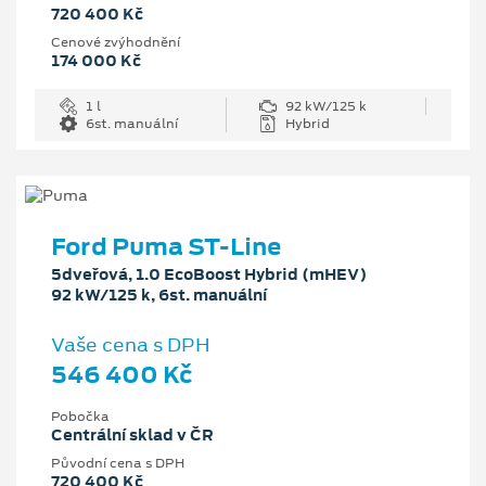
720 400 Kč
Cenové zvýhodnění
174 000 Kč
1 l
92 kW/125 k
6st. manuální
Hybrid
Ford Puma ST-Line
5dveřová, 1.0 EcoBoost Hybrid (mHEV)
92 kW/125 k, 6st. manuální
Vaše cena s DPH
546 400 Kč
Pobočka
Centrální sklad v ČR
Původní cena s DPH
720 400 Kč