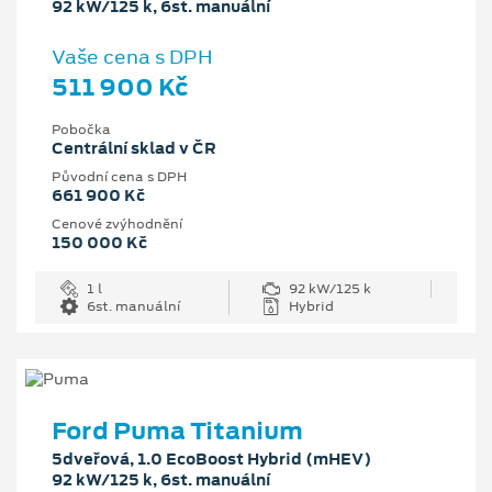
92 kW/125 k, 6st. manuální
Vaše cena s DPH
511 900 Kč
Pobočka
Centrální sklad v ČR
Původní cena s DPH
661 900 Kč
Cenové zvýhodnění
150 000 Kč
1 l
92 kW/125 k
6st. manuální
Hybrid
Ford Puma Titanium
5dveřová, 1.0 EcoBoost Hybrid (mHEV)
92 kW/125 k, 6st. manuální