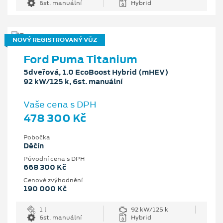
6st. manuální
Hybrid
NOVÝ REGISTROVANÝ VŮZ
Ford Puma Titanium
5dveřová, 1.0 EcoBoost Hybrid (mHEV)
92 kW/125 k, 6st. manuální
Vaše cena s DPH
478 300 Kč
Pobočka
Děčín
Původní cena s DPH
668 300 Kč
Cenové zvýhodnění
190 000 Kč
1 l
92 kW/125 k
6st. manuální
Hybrid