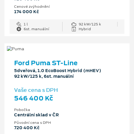
Cenové zvýhodnění
174 000 Kč
1 l
92 kW/125 k
6st. manuální
Hybrid
Ford Puma ST-Line
5dveřová, 1.0 EcoBoost Hybrid (mHEV)
92 kW/125 k, 6st. manuální
Vaše cena s DPH
546 400 Kč
Pobočka
Centrální sklad v ČR
Původní cena s DPH
720 400 Kč