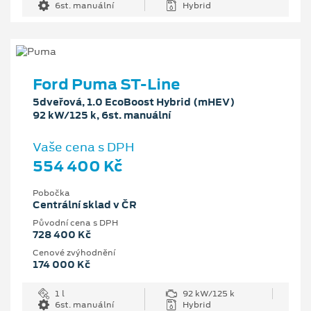
6st. manuální
Hybrid
Ford Puma ST-Line
5dveřová, 1.0 EcoBoost Hybrid (mHEV)
92 kW/125 k, 6st. manuální
Vaše cena s DPH
554 400 Kč
Pobočka
Centrální sklad v ČR
Původní cena s DPH
728 400 Kč
Cenové zvýhodnění
174 000 Kč
1 l
92 kW/125 k
6st. manuální
Hybrid