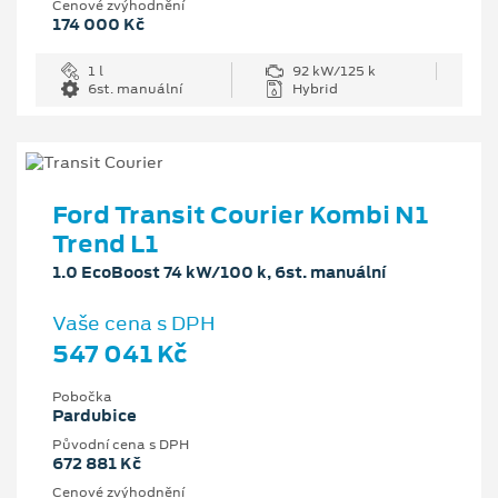
Cenové zvýhodnění
174 000 Kč
1 l
92 kW/125 k
6st. manuální
Hybrid
Ford Transit Courier Kombi N1
Trend L1
1.0 EcoBoost 74 kW/100 k, 6st. manuální
Vaše cena s DPH
547 041 Kč
Pobočka
Pardubice
Původní cena s DPH
672 881 Kč
Cenové zvýhodnění