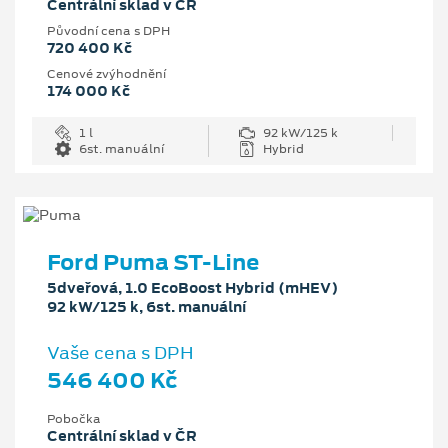
Centrální sklad v ČR
Původní cena s DPH
720 400 Kč
Cenové zvýhodnění
174 000 Kč
1 l
92 kW/125 k
6st. manuální
Hybrid
Ford Puma ST-Line
5dveřová, 1.0 EcoBoost Hybrid (mHEV)
92 kW/125 k, 6st. manuální
Vaše cena s DPH
546 400 Kč
Pobočka
Centrální sklad v ČR