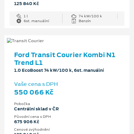
125 840 Kč
1 l
74 kW/100 k
6st. manuální
Benzín
Ford Transit Courier Kombi N1
Trend L1
1.0 EcoBoost 74 kW/100 k, 6st. manuální
Vaše cena s DPH
550 066 Kč
Pobočka
Centrální sklad v ČR
Původní cena s DPH
675 906 Kč
Cenové zvýhodnění