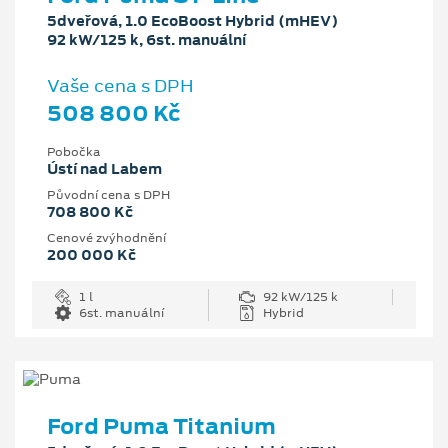
5dveřová, 1.0 EcoBoost Hybrid (mHEV)
92 kW/125 k, 6st. manuální
Vaše cena s DPH
508 800 Kč
Pobočka
Ústí nad Labem
Původní cena s DPH
708 800 Kč
Cenové zvýhodnění
200 000 Kč
1 l
92 kW/125 k
6st. manuální
Hybrid
Ford Puma Titanium