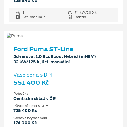
125 840 Kč
1 l
74 kW/100 k
6st. manuální
Benzín
Ford Puma ST-Line
5dveřová, 1.0 EcoBoost Hybrid (mHEV)
92 kW/125 k, 6st. manuální
Vaše cena s DPH
551 400 Kč
Pobočka
Centrální sklad v ČR
Původní cena s DPH
725 400 Kč
Cenové zvýhodnění
174 000 Kč