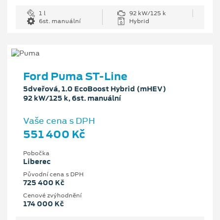
1 l
92 kW/125 k
6st. manuální
Hybrid
Ford Puma ST-Line
5dveřová, 1.0 EcoBoost Hybrid (mHEV)
92 kW/125 k, 6st. manuální
Vaše cena s DPH
551 400 Kč
Pobočka
Liberec
Původní cena s DPH
725 400 Kč
Cenové zvýhodnění
174 000 Kč