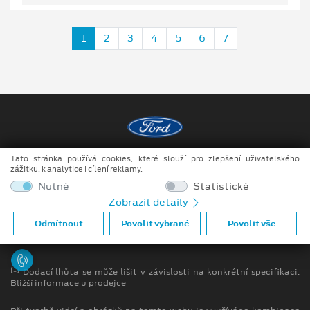
1
2
3
4
5
6
7
Tato stránka používá cookies, které slouží pro zlepšení uživatelského
Copyright ©2026 DOKAR, spol. s r.o.
zážitku, k analytice i cílení reklamy.
Obchodní podmínky
Nutné
Statistické
Zobrazit detaily
Ochrana osobních údajů
Odmítnout
Povolit vybrané
Povolit vše
Prohlášení o zpracování údajů konečných zákazníků
[1]
Dodací lhůta se může lišit v závislosti na konkrétní specifikaci.
Bližší informace u prodejce