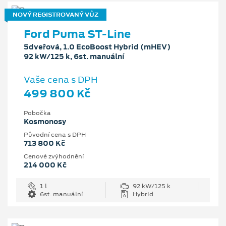
NOVÝ REGISTROVANÝ VŮZ
Ford Puma ST-Line
5dveřová, 1.0 EcoBoost Hybrid (mHEV)
92 kW/125 k, 6st. manuální
Vaše cena s DPH
499 800 Kč
Pobočka
Kosmonosy
Původní cena s DPH
713 800 Kč
Cenové zvýhodnění
214 000 Kč
1 l
92 kW/125 k
6st. manuální
Hybrid