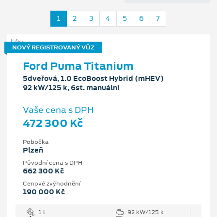
1
2
3
4
5
6
7
NOVÝ REGISTROVANÝ VŮZ
Ford Puma Titanium
5dveřová, 1.0 EcoBoost Hybrid (mHEV)
92 kW/125 k, 6st. manuální
Vaše cena s DPH
472 300 Kč
Pobočka
Plzeň
Původní cena s DPH
662 300 Kč
Cenové zvýhodnění
190 000 Kč
1 l
92 kW/125 k