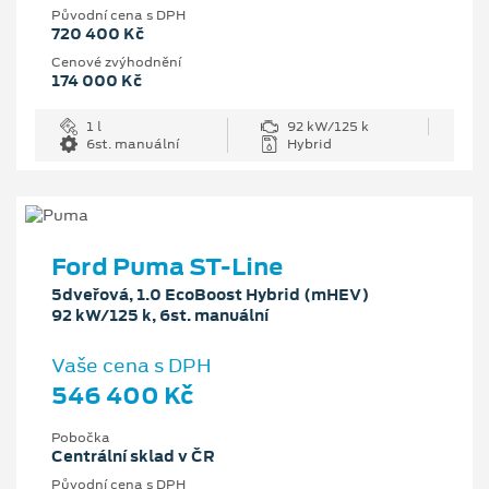
Původní cena s DPH
720 400 Kč
Cenové zvýhodnění
174 000 Kč
1 l
92 kW/125 k
6st. manuální
Hybrid
Ford Puma ST-Line
5dveřová, 1.0 EcoBoost Hybrid (mHEV)
92 kW/125 k, 6st. manuální
Vaše cena s DPH
546 400 Kč
Pobočka
Centrální sklad v ČR
Původní cena s DPH