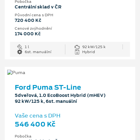
Pobočka
Centrální sklad v ČR
Původní cena s DPH
720 400 Kč
Cenové zvýhodnění
174 000 Kč
1 l
92 kW/125 k
6st. manuální
Hybrid
Ford Puma ST-Line
5dveřová, 1.0 EcoBoost Hybrid (mHEV)
92 kW/125 k, 6st. manuální
Vaše cena s DPH
546 400 Kč
Pobočka