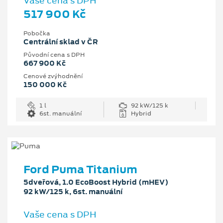
Vaše cena s DPH
517 900 Kč
Pobočka
Centrální sklad v ČR
Původní cena s DPH
667 900 Kč
Cenové zvýhodnění
150 000 Kč
1 l
92 kW/125 k
6st. manuální
Hybrid
Ford Puma Titanium
5dveřová, 1.0 EcoBoost Hybrid (mHEV)
92 kW/125 k, 6st. manuální
Vaše cena s DPH