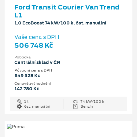
Ford Transit Courier Van Trend
L1
1.0 EcoBoost 74 kW/100 k, 6st. manuální
Vaše cena s DPH
506 748 Kč
Pobočka
Centrální sklad v ČR
Původní cena s DPH
649 528 Kč
Cenové zvýhodnění
142 780 Kč
1 l
74 kW/100 k
6st. manuální
Benzín