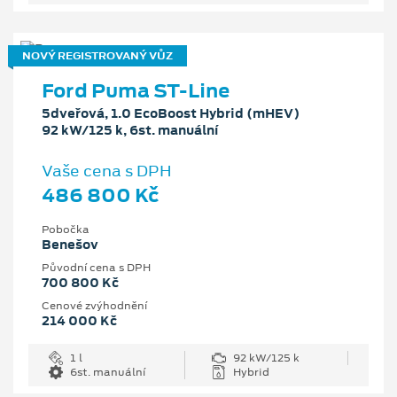
NOVÝ REGISTROVANÝ VŮZ
Ford Puma ST-Line
5dveřová, 1.0 EcoBoost Hybrid (mHEV)
92 kW/125 k, 6st. manuální
Vaše cena s DPH
486 800 Kč
Pobočka
Benešov
Původní cena s DPH
700 800 Kč
Cenové zvýhodnění
214 000 Kč
1 l
92 kW/125 k
6st. manuální
Hybrid