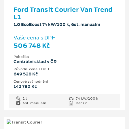
Ford Transit Courier Van Trend
L1
1.0 EcoBoost 74 kW/100 k, 6st. manuální
Vaše cena s DPH
506 748 Kč
Pobočka
Centrální sklad v ČR
Původní cena s DPH
649 528 Kč
Cenové zvýhodnění
142 780 Kč
1 l
74 kW/100 k
6st. manuální
Benzín