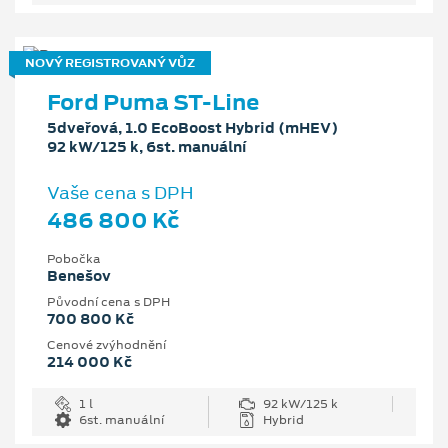
NOVÝ REGISTROVANÝ VŮZ
Ford Puma ST-Line
5dveřová, 1.0 EcoBoost Hybrid (mHEV)
92 kW/125 k, 6st. manuální
Vaše cena s DPH
486 800 Kč
Pobočka
Benešov
Původní cena s DPH
700 800 Kč
Cenové zvýhodnění
214 000 Kč
1 l
92 kW/125 k
6st. manuální
Hybrid