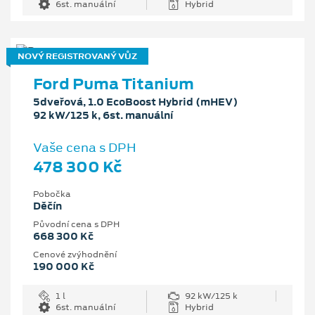
6st. manuální
Hybrid
NOVÝ REGISTROVANÝ VŮZ
Ford Puma Titanium
5dveřová, 1.0 EcoBoost Hybrid (mHEV)
92 kW/125 k, 6st. manuální
Vaše cena s DPH
478 300 Kč
Pobočka
Děčín
Původní cena s DPH
668 300 Kč
Cenové zvýhodnění
190 000 Kč
1 l
92 kW/125 k
6st. manuální
Hybrid