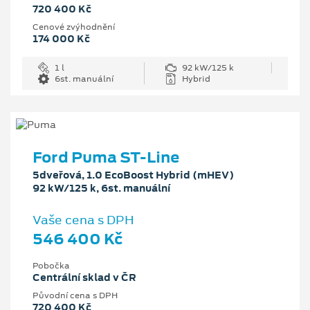
720 400 Kč
Cenové zvýhodnění
174 000 Kč
1 l
92 kW/125 k
6st. manuální
Hybrid
Ford Puma ST-Line
5dveřová, 1.0 EcoBoost Hybrid (mHEV)
92 kW/125 k, 6st. manuální
Vaše cena s DPH
546 400 Kč
Pobočka
Centrální sklad v ČR
Původní cena s DPH
720 400 Kč