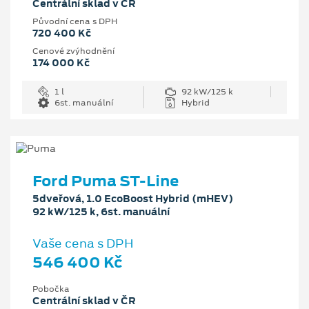
Centrální sklad v ČR
Původní cena s DPH
720 400 Kč
Cenové zvýhodnění
174 000 Kč
1 l
92 kW/125 k
6st. manuální
Hybrid
Ford Puma ST-Line
5dveřová, 1.0 EcoBoost Hybrid (mHEV)
92 kW/125 k, 6st. manuální
Vaše cena s DPH
546 400 Kč
Pobočka
Centrální sklad v ČR