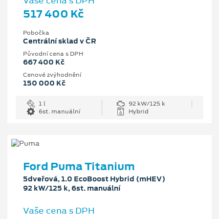
Vaše cena s DPH
517 400 Kč
Pobočka
Centrální sklad v ČR
Původní cena s DPH
667 400 Kč
Cenové zvýhodnění
150 000 Kč
1 l
92 kW/125 k
6st. manuální
Hybrid
Ford Puma Titanium
5dveřová, 1.0 EcoBoost Hybrid (mHEV)
92 kW/125 k, 6st. manuální
Vaše cena s DPH