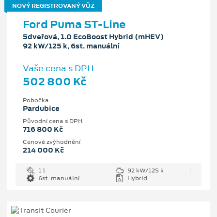
NOVÝ REGISTROVANÝ VŮZ
Ford Puma ST-Line
5dveřová, 1.0 EcoBoost Hybrid (mHEV)
92 kW/125 k, 6st. manuální
Vaše cena s DPH
502 800 Kč
Pobočka
Pardubice
Původní cena s DPH
716 800 Kč
Cenové zvýhodnění
214 000 Kč
1 l
92 kW/125 k
6st. manuální
Hybrid