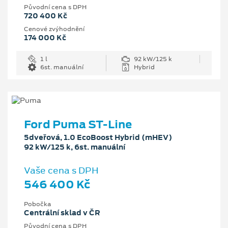
Původní cena s DPH
720 400 Kč
Cenové zvýhodnění
174 000 Kč
1 l
92 kW/125 k
6st. manuální
Hybrid
Ford Puma ST-Line
5dveřová, 1.0 EcoBoost Hybrid (mHEV)
92 kW/125 k, 6st. manuální
Vaše cena s DPH
546 400 Kč
Pobočka
Centrální sklad v ČR
Původní cena s DPH