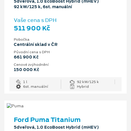
5dveřová, 1.0 EcoBoost Hybrid (mHEV)
92 kW/125 k, 6st. manuální
Vaše cena s DPH
511 900 Kč
Pobočka
Centrální sklad v ČR
Původní cena s DPH
661 900 Kč
Cenové zvýhodnění
150 000 Kč
1 l
92 kW/125 k
6st. manuální
Hybrid
Ford Puma Titanium
5dveřová, 1.0 EcoBoost Hybrid (mHEV)