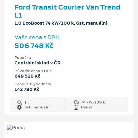
Ford Transit Courier Van Trend
L1
1.0 EcoBoost 74 kW/100 k, 6st. manuální
Vaše cena s DPH
506 748 Kč
Pobočka
Centrální sklad v ČR
Původní cena s DPH
649 528 Kč
Cenové zvýhodnění
142 780 Kč
1 l
74 kW/100 k
6st. manuální
Benzín