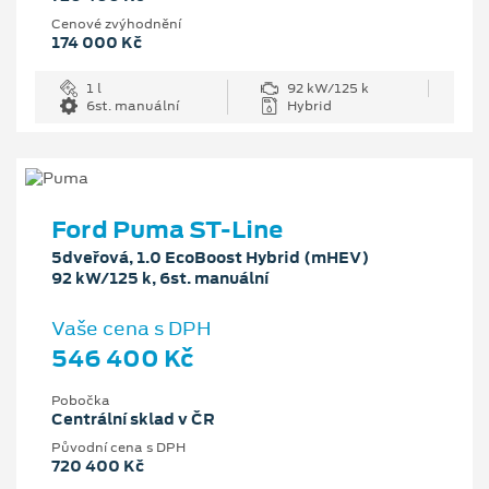
Cenové zvýhodnění
174 000 Kč
1 l
92 kW/125 k
6st. manuální
Hybrid
Ford Puma ST-Line
5dveřová, 1.0 EcoBoost Hybrid (mHEV)
92 kW/125 k, 6st. manuální
Vaše cena s DPH
546 400 Kč
Pobočka
Centrální sklad v ČR
Původní cena s DPH
720 400 Kč