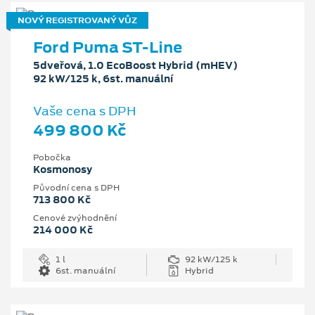
NOVÝ REGISTROVANÝ VŮZ
Ford Puma ST-Line
5dveřová, 1.0 EcoBoost Hybrid (mHEV)
92 kW/125 k, 6st. manuální
Vaše cena s DPH
499 800 Kč
Pobočka
Kosmonosy
Původní cena s DPH
713 800 Kč
Cenové zvýhodnění
214 000 Kč
1 l
92 kW/125 k
6st. manuální
Hybrid