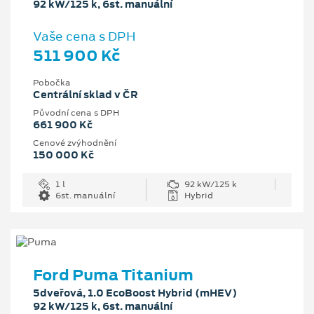
92 kW/125 k, 6st. manuální
Vaše cena s DPH
511 900 Kč
Pobočka
Centrální sklad v ČR
Původní cena s DPH
661 900 Kč
Cenové zvýhodnění
150 000 Kč
1 l
92 kW/125 k
6st. manuální
Hybrid
Ford Puma Titanium
5dveřová, 1.0 EcoBoost Hybrid (mHEV)
92 kW/125 k, 6st. manuální