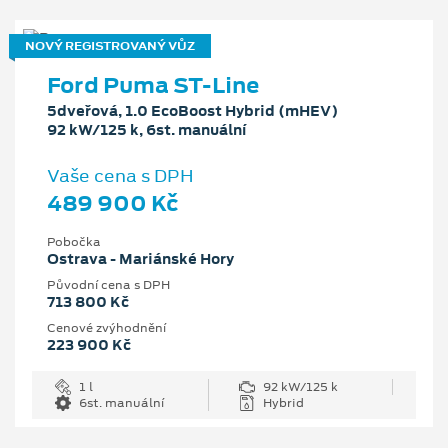
NOVÝ REGISTROVANÝ VŮZ
Ford Puma ST-Line
5dveřová, 1.0 EcoBoost Hybrid (mHEV)
92 kW/125 k, 6st. manuální
Vaše cena s DPH
489 900 Kč
Pobočka
Ostrava - Mariánské Hory
Původní cena s DPH
713 800 Kč
Cenové zvýhodnění
223 900 Kč
1 l
92 kW/125 k
6st. manuální
Hybrid