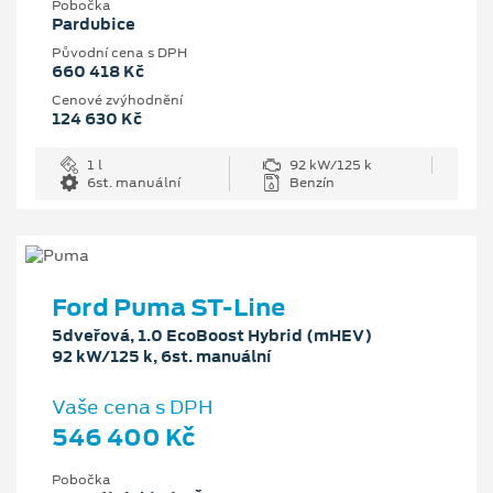
Pobočka
Pardubice
Původní cena s DPH
660 418 Kč
Cenové zvýhodnění
124 630 Kč
1 l
92 kW/125 k
6st. manuální
Benzín
Ford Puma ST-Line
5dveřová, 1.0 EcoBoost Hybrid (mHEV)
92 kW/125 k, 6st. manuální
Vaše cena s DPH
546 400 Kč
Pobočka