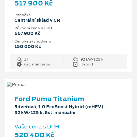
517 900 Kč
Pobočka
Centrální sklad v ČR
Původní cena s DPH
667 900 Kč
Cenové zvýhodnění
150 000 Kč
1 l
92 kW/125 k
6st. manuální
Hybrid
Ford Puma Titanium
5dveřová, 1.0 EcoBoost Hybrid (mHEV)
92 kW/125 k, 6st. manuální
Vaše cena s DPH
520 400 Kč