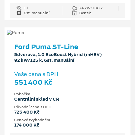
1 l
74 kW/100 k
6st. manuální
Benzín
Ford Puma ST-Line
5dveřová, 1.0 EcoBoost Hybrid (mHEV)
92 kW/125 k, 6st. manuální
Vaše cena s DPH
551 400 Kč
Pobočka
Centrální sklad v ČR
Původní cena s DPH
725 400 Kč
Cenové zvýhodnění
174 000 Kč