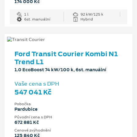
174 000 Kč
1 l
92 kW/125 k
6st. manuální
Hybrid
Ford Transit Courier Kombi N1
Trend L1
1.0 EcoBoost 74 kW/100 k, 6st. manuální
Vaše cena s DPH
547 041 Kč
Pobočka
Pardubice
Původní cena s DPH
672 881 Kč
Cenové zvýhodnění
125 840 Kč