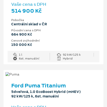
Vaše cena s DPH
514 900 Kč
Pobočka
Centrální sklad v ČR
Původní cena s DPH
664 900 Kč
Cenové zvýhodnění
150 000 Kč
1 l
92 kW/125 k
6st. manuální
Hybrid
Ford Puma Titanium
5dveřová, 1.0 EcoBoost Hybrid (mHEV)
92 kW/125 k, 6st. manuální