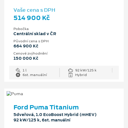
Vaše cena s DPH
514 900 Kč
Pobočka
Centrální sklad v ČR
Původní cena s DPH
664 900 Kč
Cenové zvýhodnění
150 000 Kč
1 l
92 kW/125 k
6st. manuální
Hybrid
Ford Puma Titanium
5dveřová, 1.0 EcoBoost Hybrid (mHEV)
92 kW/125 k, 6st. manuální