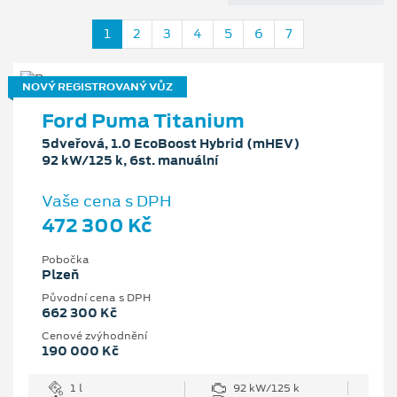
1
2
3
4
5
6
7
NOVÝ REGISTROVANÝ VŮZ
Ford Puma Titanium
5dveřová, 1.0 EcoBoost Hybrid (mHEV)
92 kW/125 k, 6st. manuální
Vaše cena s DPH
472 300 Kč
Pobočka
Plzeň
Původní cena s DPH
662 300 Kč
Cenové zvýhodnění
190 000 Kč
1 l
92 kW/125 k