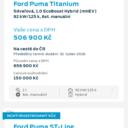
Ford Puma Titanium
5dveřová, 1.0 EcoBoost Hybrid (mHEV)
92 kW/125 k, 6st. manuální
Vaše cena s DPH
506 900 Kč
Na cestě do ČR
Předběžný termín dodání: 32. týden 2026
Původní cena s DPH
656 900 Kč
Cenové zvýhodnění
150 000 Kč
1 l
92 kW/125 k
6st. manuální
Hybrid
NOVÝ REGISTROVANÝ VŮZ
Ford Puma ST-Line