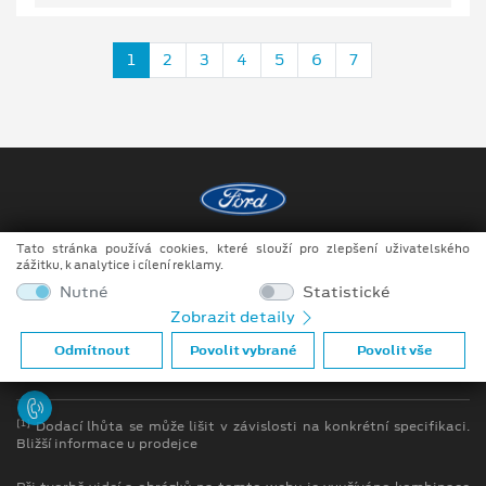
1
2
3
4
5
6
7
Tato stránka používá cookies, které slouží pro zlepšení uživatelského
Copyright ©2026 DOKAR, spol. s r.o.
zážitku, k analytice i cílení reklamy.
Obchodní podmínky
Nutné
Statistické
Zobrazit detaily
Ochrana osobních údajů
Odmítnout
Povolit vybrané
Povolit vše
Prohlášení o zpracování údajů konečných zákazníků
[1]
Dodací lhůta se může lišit v závislosti na konkrétní specifikaci.
Bližší informace u prodejce