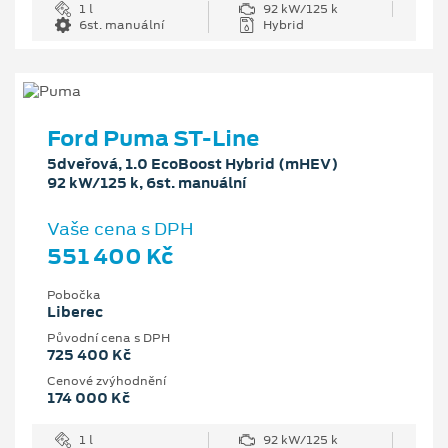
1 l
92 kW/125 k
6st. manuální
Hybrid
Ford Puma ST-Line
5dveřová, 1.0 EcoBoost Hybrid (mHEV)
92 kW/125 k, 6st. manuální
Vaše cena s DPH
551 400 Kč
Pobočka
Liberec
Původní cena s DPH
725 400 Kč
Cenové zvýhodnění
174 000 Kč
1 l
92 kW/125 k