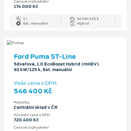
Cenové zvýhodnění
174 000 Kč
1 l
92 kW/125 k
6st. manuální
Hybrid
Ford Puma ST-Line
5dveřová, 1.0 EcoBoost Hybrid (mHEV)
92 kW/125 k, 6st. manuální
Vaše cena s DPH
546 400 Kč
Pobočka
Centrální sklad v ČR
Původní cena s DPH
720 400 Kč
Cenové zvýhodnění