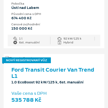
Pobočka
Ústí nad Labem
Původní cena s DPH
674 400 Kč
Cenové zvýhodnění
150 000 Kč
1 l
92 kW/125 k
6st. manuální
Hybrid
NOVÝ REGISTROVANÝ VŮZ
Ford Transit Courier Van Trend
L1
1.0 EcoBoost 92 kW/125 k, 6st. manuální
Vaše cena s DPH
535 788 Kč