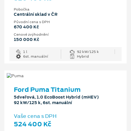
Pobočka
Centrální sklad v ČR
Původní cena s DPH
670 400 Kč
Cenové zvýhodnění
150 000 Kč
1 l
92 kW/125 k
6st. manuální
Hybrid
Ford Puma Titanium
5dveřová, 1.0 EcoBoost Hybrid (mHEV)
92 kW/125 k, 6st. manuální
Vaše cena s DPH
524 400 Kč