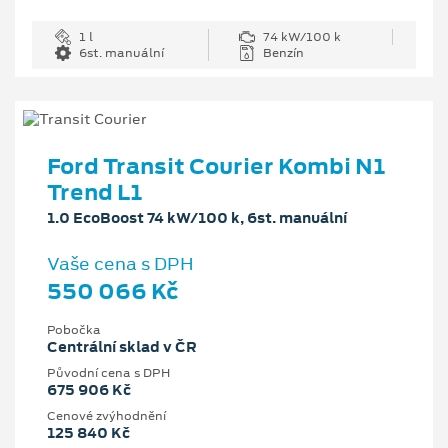
1 l
74 kW/100 k
6st. manuální
Benzín
Ford Transit Courier Kombi N1
Trend L1
1.0 EcoBoost 74 kW/100 k, 6st. manuální
Vaše cena s DPH
550 066 Kč
Pobočka
Centrální sklad v ČR
Původní cena s DPH
675 906 Kč
Cenové zvýhodnění
125 840 Kč