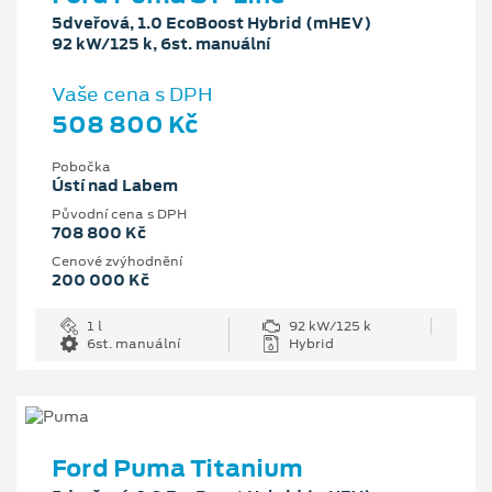
5dveřová, 1.0 EcoBoost Hybrid (mHEV)
92 kW/125 k, 6st. manuální
Vaše cena s DPH
508 800 Kč
Pobočka
Ústí nad Labem
Původní cena s DPH
708 800 Kč
Cenové zvýhodnění
200 000 Kč
1 l
92 kW/125 k
6st. manuální
Hybrid
Ford Puma Titanium