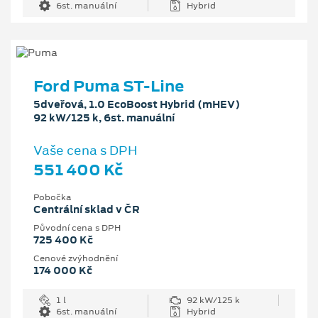
6st. manuální
Hybrid
Ford Puma ST-Line
5dveřová, 1.0 EcoBoost Hybrid (mHEV)
92 kW/125 k, 6st. manuální
Vaše cena s DPH
551 400 Kč
Pobočka
Centrální sklad v ČR
Původní cena s DPH
725 400 Kč
Cenové zvýhodnění
174 000 Kč
1 l
92 kW/125 k
6st. manuální
Hybrid