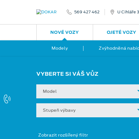
569 427 462
U Cihláře 
NOVÉ VOZY
OJETÉ VOZY
Modely
Zvýhodněná nabíd
VYBERTE SI VÁŠ VŮZ
Model
Stupeň výbavy
Zobrazit rozšířený filtr