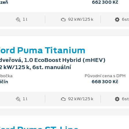
lzeň
662 300 Kč
1 l
92 kW/125 k
6st
ord Puma Titanium
dveřová, 1.0 EcoBoost Hybrid (mHEV)
2 kW/125 k, 6st. manuální
bočka
Původní cena s DPH
ěčín
668 300 Kč
1 l
92 kW/125 k
6st