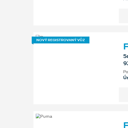
NOVÝ REGISTROVANÝ VŮZ
F
5
9
Po
Ú
F