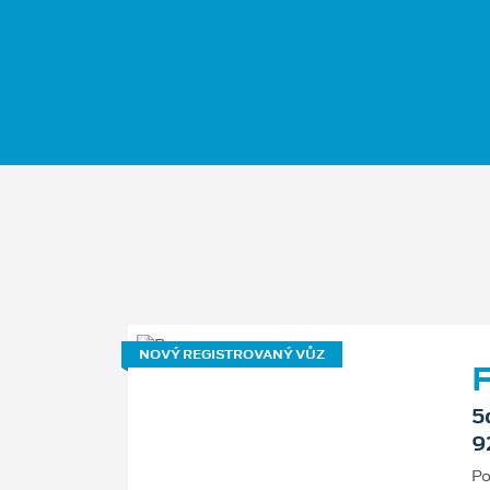
NOVÝ REGISTROVANÝ VŮZ
F
5
9
Po