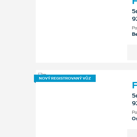
F
5
9
Po
B
NOVÝ REGISTROVANÝ VŮZ
F
5
9
Po
Os