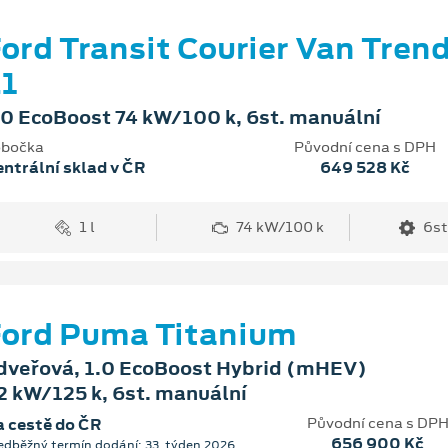
ord Transit Courier Van Tren
1
.0 EcoBoost 74 kW/100 k, 6st. manuální
bočka
Původní cena s DPH
ntrální sklad v ČR
649 528 Kč
1 l
74 kW/100 k
6st
ord Puma Titanium
dveřová, 1.0 EcoBoost Hybrid (mHEV)
2 kW/125 k, 6st. manuální
Původní cena s DP
 cestě do ČR
656 900 Kč
edběžný termín dodání: 33. týden 2026