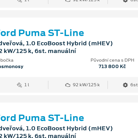
ord Puma ST-Line
dveřová, 1.0 EcoBoost Hybrid (mHEV)
2 kW/125 k, 6st. manuální
bočka
Původní cena s DPH
osmonosy
713 800 Kč
1 l
92 kW/125 k
6st
ord Puma ST-Line
dveřová, 1.0 EcoBoost Hybrid (mHEV)
2 kW/125 k, 6st. manuální