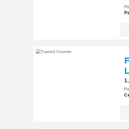
Po
P
F
L
1
Po
Ce