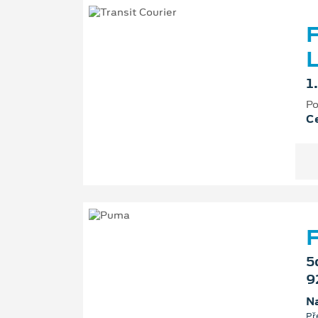
F
L
1
Po
Ce
F
5
9
Na
Př