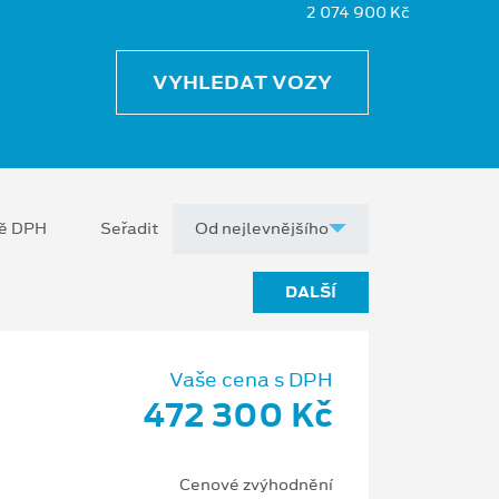
2 074 900 Kč
VYHLEDAT VOZY
ně DPH
Seřadit
DALŠÍ
Vaše cena s DPH
472 300 Kč
Cenové zvýhodnění