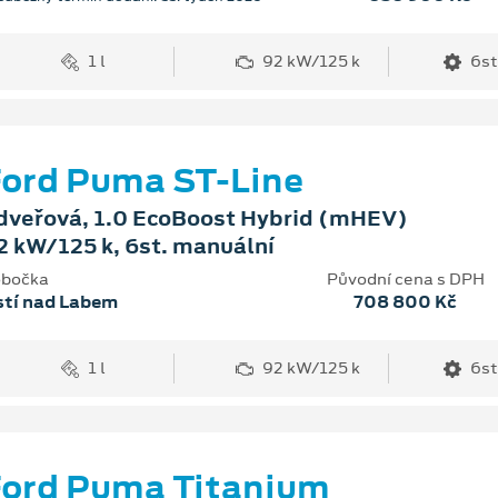
1 l
92 kW/125 k
6st
ord Puma ST-Line
dveřová, 1.0 EcoBoost Hybrid (mHEV)
2 kW/125 k, 6st. manuální
bočka
Původní cena s DPH
stí nad Labem
708 800 Kč
1 l
92 kW/125 k
6st
ord Puma Titanium