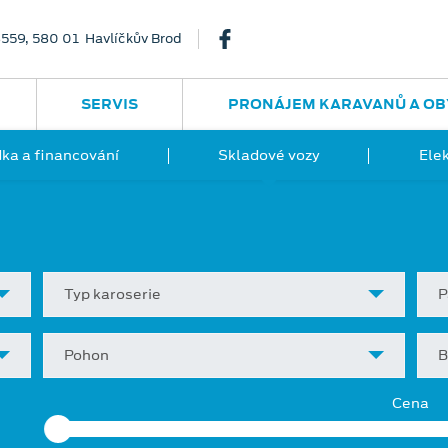
3559, 580 01 Havlíčkův Brod
SERVIS
PRONÁJEM KARAVANŮ A OB
ka a financování
Skladové vozy
Ele
Typ karoserie
P
Pohon
B
Cena