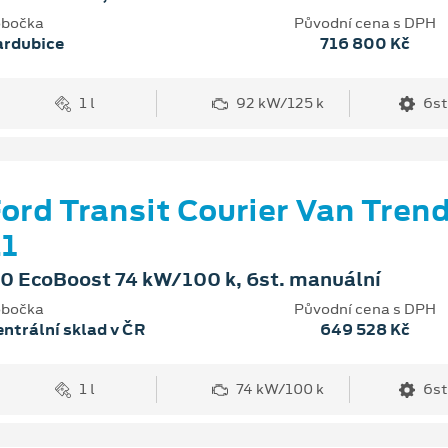
bočka
Původní cena s DPH
ardubice
716 800 Kč
1 l
92 kW/125 k
6st
ord Transit Courier Van Tren
1
.0 EcoBoost 74 kW/100 k, 6st. manuální
bočka
Původní cena s DPH
ntrální sklad v ČR
649 528 Kč
1 l
74 kW/100 k
6st