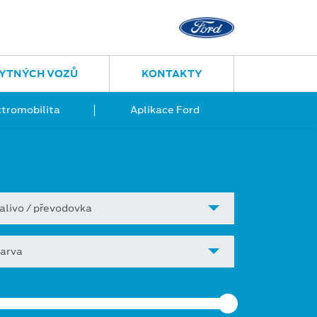
YTNÝCH VOZŮ
KONTAKTY
ktromobilita
Aplikace Ford
alivo / převodovka
arva