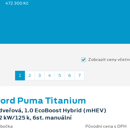
472 300 Kč
Zobrazit ceny včet
1
2
3
4
5
6
7
ord Puma Titanium
dveřová, 1.0 EcoBoost Hybrid (mHEV)
2 kW/125 k, 6st. manuální
bočka
Původní cena s DPH