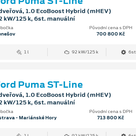
ord Puma ST-Line
dveřová, 1.0 EcoBoost Hybrid (mHEV)
2 kW/125 k, 6st. manuální
bočka
Původní cena s DPH
enešov
700 800 Kč
1 l
92 kW/125 k
6st
ord Puma ST-Line
dveřová, 1.0 EcoBoost Hybrid (mHEV)
2 kW/125 k, 6st. manuální
bočka
Původní cena s DPH
trava - Mariánské Hory
713 800 Kč
1 l
92 kW/125 k
6st