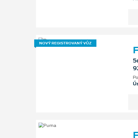
NOVÝ REGISTROVANÝ VŮZ
F
5
9
Po
Ú
F