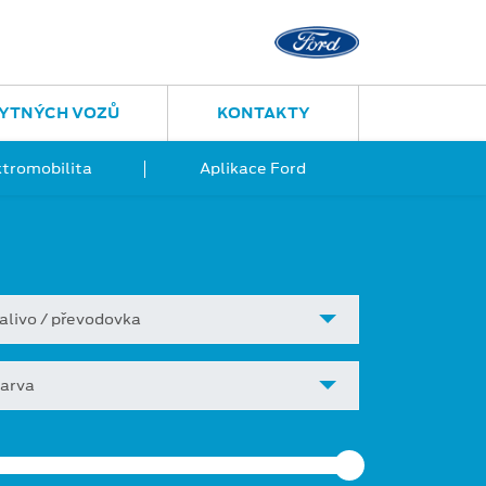
YTNÝCH VOZŮ
KONTAKTY
ktromobilita
Aplikace Ford
alivo / převodovka
arva