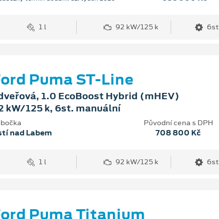
1 l
92 kW/125 k
6st
ord Puma ST-Line
dveřová, 1.0 EcoBoost Hybrid (mHEV)
2 kW/125 k, 6st. manuální
bočka
Původní cena s DPH
stí nad Labem
708 800 Kč
1 l
92 kW/125 k
6st
ord Puma Titanium