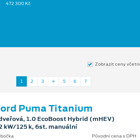
472 300 Kč
Zobrazit ceny včet
1
2
3
4
5
6
7
ord Puma Titanium
dveřová, 1.0 EcoBoost Hybrid (mHEV)
2 kW/125 k, 6st. manuální
bočka
Původní cena s DPH