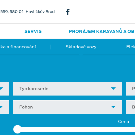
3559, 580 01 Havlíčkův Brod
SERVIS
PRONÁJEM KARAVANŮ A OB
ka a financování
Skladové vozy
Ele
Typ karoserie
P
Pohon
B
Cena