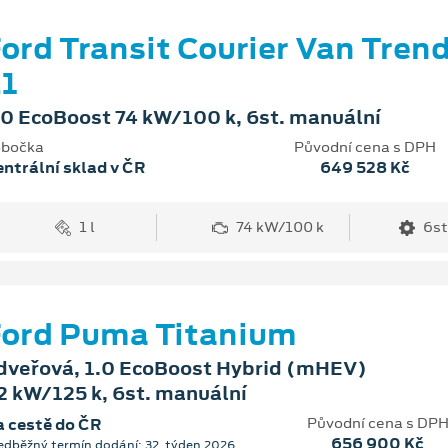
ord Transit Courier Van Tren
1
.0 EcoBoost 74 kW/100 k, 6st. manuální
bočka
Původní cena s DPH
ntrální sklad v ČR
649 528 Kč
1 l
74 kW/100 k
6st
ord Puma Titanium
dveřová, 1.0 EcoBoost Hybrid (mHEV)
2 kW/125 k, 6st. manuální
Původní cena s DP
 cestě do ČR
656 900 Kč
edběžný termín dodání: 32. týden 2026