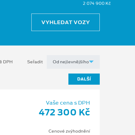
2 074 900 Kč
VYHLEDAT VOZY
ně DPH
Seřadit
DALŠÍ
Vaše cena s DPH
472 300 Kč
Cenové zvýhodnění