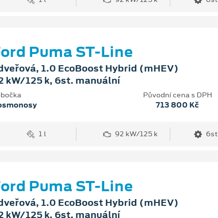
ord Puma ST-Line
dveřová, 1.0 EcoBoost Hybrid (mHEV)
2 kW/125 k, 6st. manuální
bočka
Původní cena s DPH
osmonosy
713 800 Kč
1 l
92 kW/125 k
6st
ord Puma ST-Line
dveřová, 1.0 EcoBoost Hybrid (mHEV)
2 kW/125 k, 6st. manuální