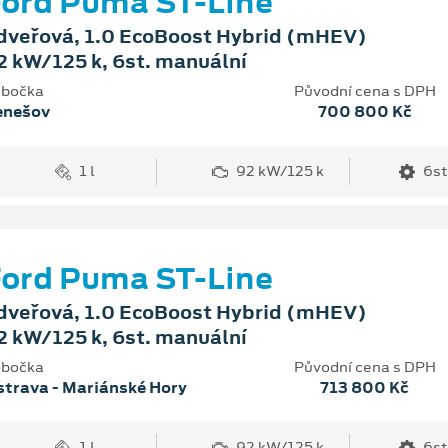
ord Puma ST-Line
dveřová, 1.0 EcoBoost Hybrid (mHEV)
2 kW/125 k, 6st. manuální
bočka
Původní cena s DPH
enešov
700 800 Kč
1 l
92 kW/125 k
6st
ord Puma ST-Line
dveřová, 1.0 EcoBoost Hybrid (mHEV)
2 kW/125 k, 6st. manuální
bočka
Původní cena s DPH
trava - Mariánské Hory
713 800 Kč
1 l
92 kW/125 k
6st