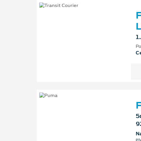
F
L
1
Po
Ce
F
5
9
Na
Př