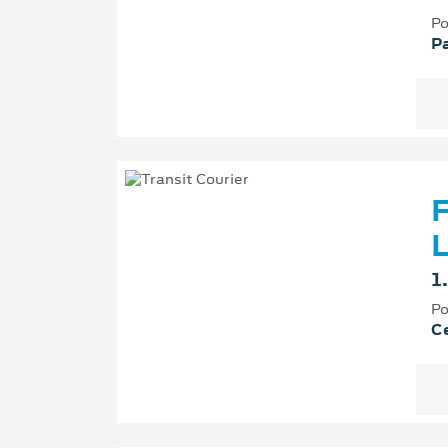
Po
P
F
L
1
Po
Ce