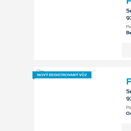
F
5
9
Po
B
NOVÝ REGISTROVANÝ VŮZ
F
5
9
Po
Os