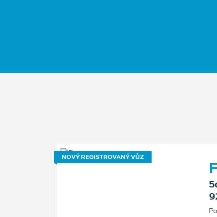
NOVÝ REGISTROVANÝ VŮZ
F
5
9
Po