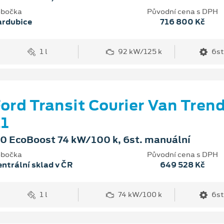
bočka
Původní cena s DPH
ardubice
716 800 Kč
1 l
92 kW/125 k
6st
ord Transit Courier Van Tren
1
.0 EcoBoost 74 kW/100 k, 6st. manuální
bočka
Původní cena s DPH
ntrální sklad v ČR
649 528 Kč
1 l
74 kW/100 k
6st