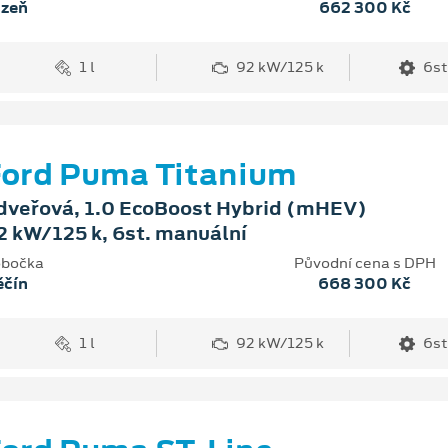
lzeň
662 300 Kč
1 l
92 kW/125 k
6st
ord Puma Titanium
dveřová, 1.0 EcoBoost Hybrid (mHEV)
2 kW/125 k, 6st. manuální
bočka
Původní cena s DPH
ěčín
668 300 Kč
1 l
92 kW/125 k
6st