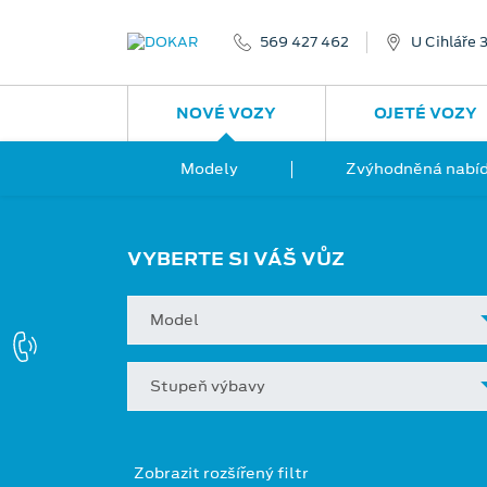
569 427 462
U Cihláře 
NOVÉ VOZY
OJETÉ VOZY
Modely
Zvýhodněná nabíd
VYBERTE SI VÁŠ VŮZ
Model
Stupeň výbavy
Zobrazit rozšířený filtr