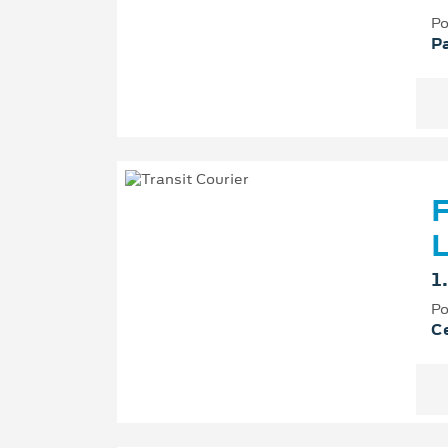
Po
P
F
L
1
Po
Ce