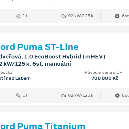
1 l
92 kW/125 k
6st
ord Puma ST-Line
dveřová, 1.0 EcoBoost Hybrid (mHEV)
2 kW/125 k, 6st. manuální
bočka
Původní cena s DPH
stí nad Labem
708 800 Kč
1 l
92 kW/125 k
6st
ord Puma Titanium