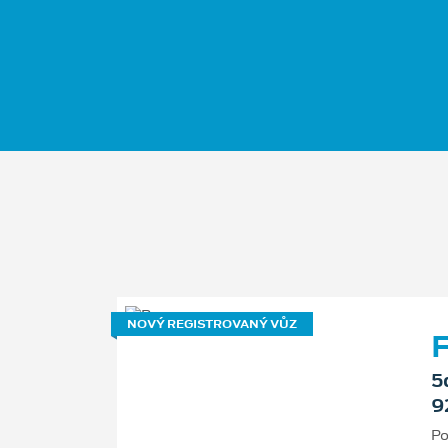
NOVÝ REGISTROVANÝ VŮZ
F
5
9
Po