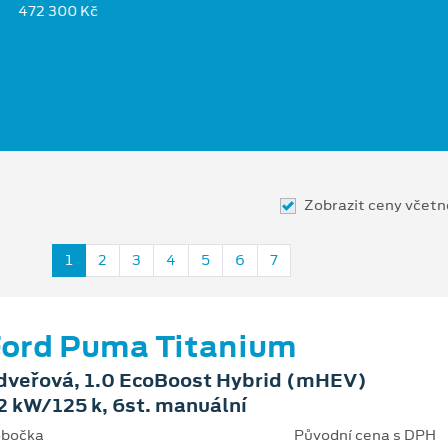
472 300 Kč
Zobrazit ceny včet
1
2
3
4
5
6
7
ord Puma Titanium
dveřová, 1.0 EcoBoost Hybrid (mHEV)
2 kW/125 k, 6st. manuální
bočka
Původní cena s DPH