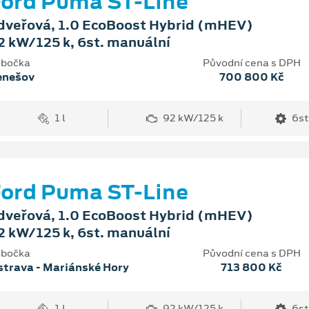
ord Puma ST-Line
dveřová, 1.0 EcoBoost Hybrid (mHEV)
2 kW/125 k, 6st. manuální
bočka
Původní cena s DPH
enešov
700 800 Kč
1 l
92 kW/125 k
6st
ord Puma ST-Line
dveřová, 1.0 EcoBoost Hybrid (mHEV)
2 kW/125 k, 6st. manuální
bočka
Původní cena s DPH
trava - Mariánské Hory
713 800 Kč
1 l
92 kW/125 k
6st