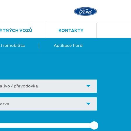
YTNÝCH VOZŮ
KONTAKTY
ktromobilita
Aplikace Ford
alivo / převodovka
arva