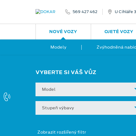
569 427 462
U Cihláře 
NOVÉ VOZY
OJETÉ VOZY
Modely
Zvýhodněná nabíd
VYBERTE SI VÁŠ VŮZ
Model
Stupeň výbavy
Zobrazit rozšířený filtr