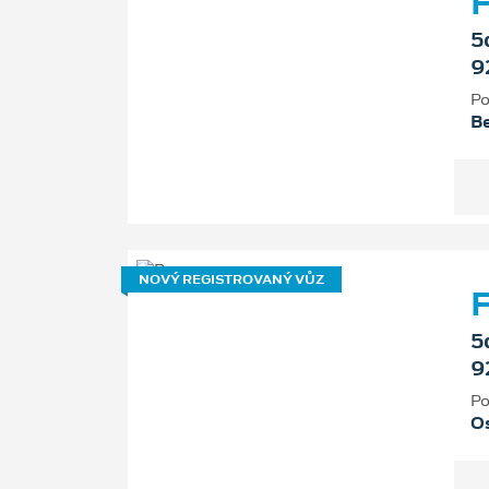
F
5
9
Po
B
NOVÝ REGISTROVANÝ VŮZ
F
5
9
Po
Os