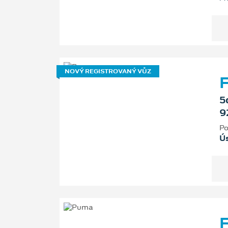
NOVÝ REGISTROVANÝ VŮZ
F
5
9
Po
Ú
F