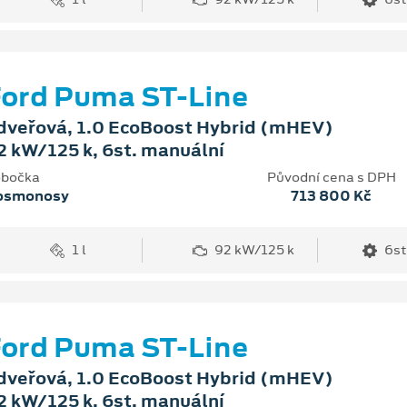
ord Puma ST-Line
dveřová, 1.0 EcoBoost Hybrid (mHEV)
2 kW/125 k, 6st. manuální
bočka
Původní cena s DPH
osmonosy
713 800 Kč
1 l
92 kW/125 k
6st
ord Puma ST-Line
dveřová, 1.0 EcoBoost Hybrid (mHEV)
2 kW/125 k, 6st. manuální