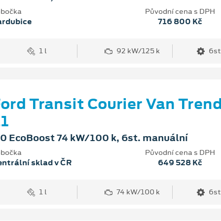
bočka
Původní cena s DPH
ardubice
716 800 Kč
1 l
92 kW/125 k
6st
ord Transit Courier Van Tren
1
.0 EcoBoost 74 kW/100 k, 6st. manuální
bočka
Původní cena s DPH
ntrální sklad v ČR
649 528 Kč
1 l
74 kW/100 k
6st