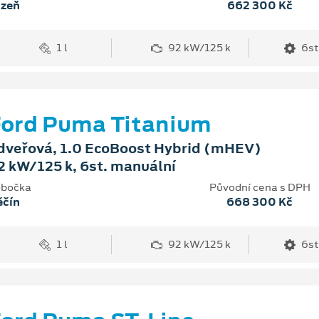
lzeň
662 300 Kč
1 l
92 kW/125 k
6st
ord Puma Titanium
dveřová, 1.0 EcoBoost Hybrid (mHEV)
2 kW/125 k, 6st. manuální
bočka
Původní cena s DPH
ěčín
668 300 Kč
1 l
92 kW/125 k
6st