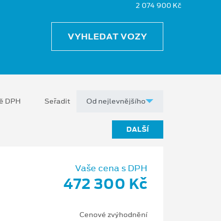
2 074 900 Kč
VYHLEDAT VOZY
ně DPH
Seřadit
DALŠÍ
Vaše cena s DPH
472 300 Kč
Cenové zvýhodnění