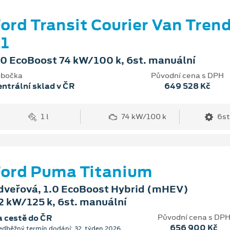
ord Transit Courier Van Tren
1
.0 EcoBoost 74 kW/100 k, 6st. manuální
bočka
Původní cena s DPH
ntrální sklad v ČR
649 528 Kč
1 l
74 kW/100 k
6st
ord Puma Titanium
dveřová, 1.0 EcoBoost Hybrid (mHEV)
2 kW/125 k, 6st. manuální
Původní cena s DP
 cestě do ČR
656 900 Kč
edběžný termín dodání: 32. týden 2026