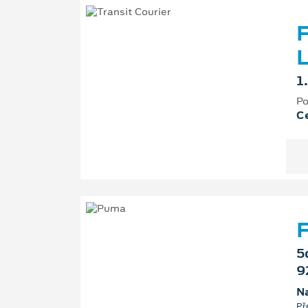
F
L
1
Po
Ce
F
5
9
Na
Př