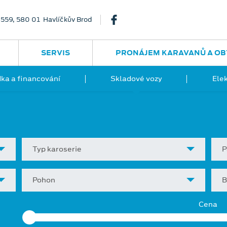
3559, 580 01 Havlíčkův Brod
SERVIS
PRONÁJEM KARAVANŮ A OB
ka a financování
Skladové vozy
Ele
Typ karoserie
P
Pohon
B
Cena