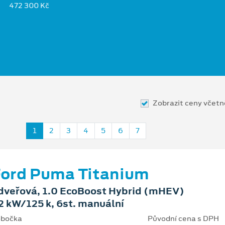
472 300 Kč
Zobrazit ceny včet
1
2
3
4
5
6
7
ord Puma Titanium
dveřová, 1.0 EcoBoost Hybrid (mHEV)
2 kW/125 k, 6st. manuální
bočka
Původní cena s DPH