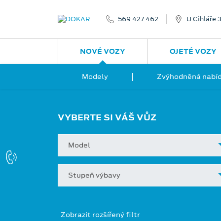
569 427 462
U Cihláře 
NOVÉ VOZY
OJETÉ VOZY
Modely
Zvýhodněná nabíd
VYBERTE SI VÁŠ VŮZ
Model
Stupeň výbavy
Zobrazit rozšířený filtr