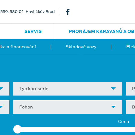
3559, 580 01 Havlíčkův Brod
SERVIS
PRONÁJEM KARAVANŮ A OB
ka a financování
Skladové vozy
Ele
Typ karoserie
P
Pohon
B
Cena