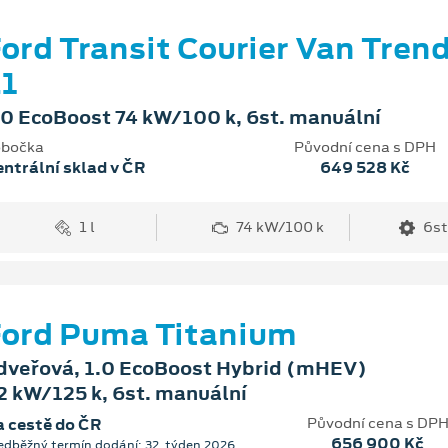
ord Transit Courier Van Tren
1
.0 EcoBoost 74 kW/100 k, 6st. manuální
bočka
Původní cena s DPH
ntrální sklad v ČR
649 528 Kč
1 l
74 kW/100 k
6st
ord Puma Titanium
dveřová, 1.0 EcoBoost Hybrid (mHEV)
2 kW/125 k, 6st. manuální
Původní cena s DP
 cestě do ČR
656 900 Kč
edběžný termín dodání: 32. týden 2026