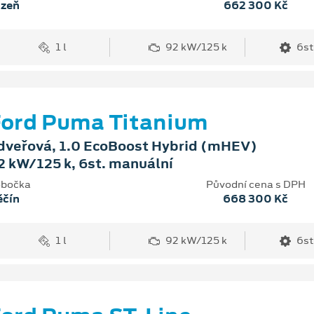
lzeň
662 300 Kč
1 l
92 kW/125 k
6st
ord Puma Titanium
dveřová, 1.0 EcoBoost Hybrid (mHEV)
2 kW/125 k, 6st. manuální
bočka
Původní cena s DPH
ěčín
668 300 Kč
1 l
92 kW/125 k
6st