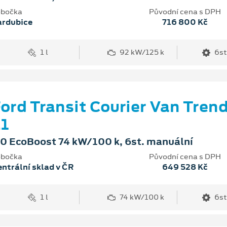
bočka
Původní cena s DPH
ardubice
716 800 Kč
1 l
92 kW/125 k
6st
ord Transit Courier Van Tren
1
.0 EcoBoost 74 kW/100 k, 6st. manuální
bočka
Původní cena s DPH
ntrální sklad v ČR
649 528 Kč
1 l
74 kW/100 k
6st