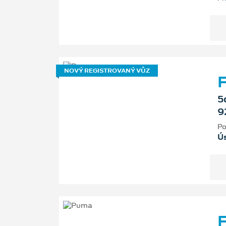
NOVÝ REGISTROVANÝ VŮZ
F
5
9
Po
Ú
F