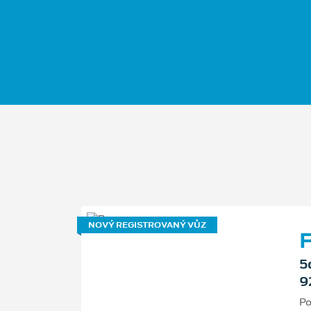
NOVÝ REGISTROVANÝ VŮZ
F
5
9
Po