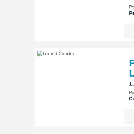
Po
P
F
L
1
Po
Ce