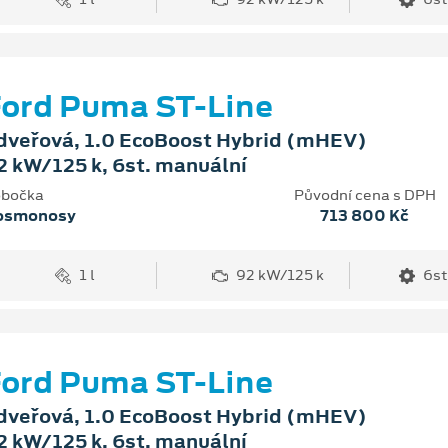
ord Puma ST-Line
dveřová, 1.0 EcoBoost Hybrid (mHEV)
2 kW/125 k, 6st. manuální
bočka
Původní cena s DPH
osmonosy
713 800 Kč
1 l
92 kW/125 k
6st
ord Puma ST-Line
dveřová, 1.0 EcoBoost Hybrid (mHEV)
2 kW/125 k, 6st. manuální