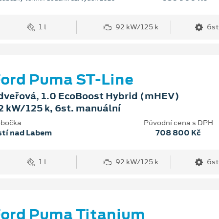
1 l
92 kW/125 k
6st
ord Puma ST-Line
dveřová, 1.0 EcoBoost Hybrid (mHEV)
2 kW/125 k, 6st. manuální
bočka
Původní cena s DPH
stí nad Labem
708 800 Kč
1 l
92 kW/125 k
6st
ord Puma Titanium