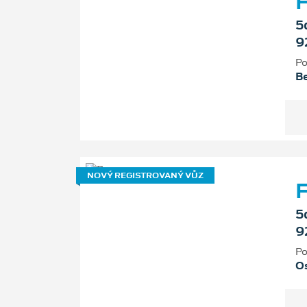
F
5
9
Po
B
NOVÝ REGISTROVANÝ VŮZ
F
5
9
Po
Os