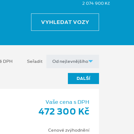
2 074 900 Kč
VYHLEDAT VOZY
ně DPH
Seřadit
DALŠÍ
Vaše cena s DPH
472 300 Kč
Cenové zvýhodnění