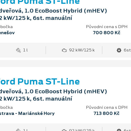
ord Puma ST-Line
dveřová, 1.0 EcoBoost Hybrid (mHEV)
2 kW/125 k, 6st. manuální
bočka
Původní cena s DPH
enešov
700 800 Kč
1 l
92 kW/125 k
6st
ord Puma ST-Line
dveřová, 1.0 EcoBoost Hybrid (mHEV)
2 kW/125 k, 6st. manuální
bočka
Původní cena s DPH
trava - Mariánské Hory
713 800 Kč
1 l
92 kW/125 k
6st