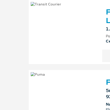
F
L
1
Po
Ce
F
5
9
Na
Př