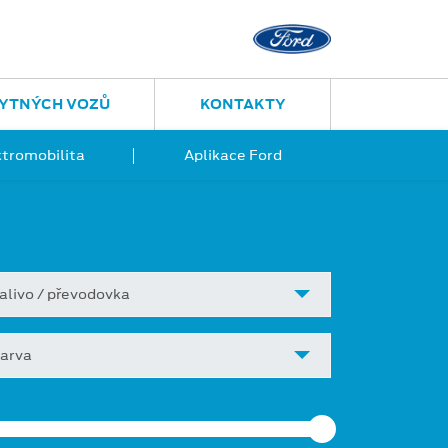
YTNÝCH VOZŮ
KONTAKTY
ktromobilita
Aplikace Ford
alivo / převodovka
arva