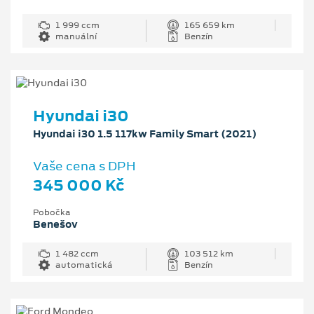
1 999 ccm
165 659 km
manuální
Benzín
Hyundai i30
Hyundai i30 1.5 117kw Family Smart (2021)
Vaše cena s DPH
345 000 Kč
Pobočka
Benešov
1 482 ccm
103 512 km
automatická
Benzín