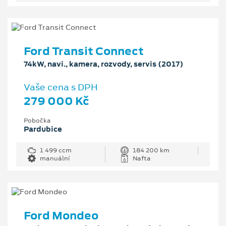
Ford Transit Connect
74kW, navi., kamera, rozvody, servis (2017)
Vaše cena s DPH
279 000 Kč
Pobočka
Pardubice
1 499 ccm
184 200 km
manuální
Nafta
Ford Mondeo