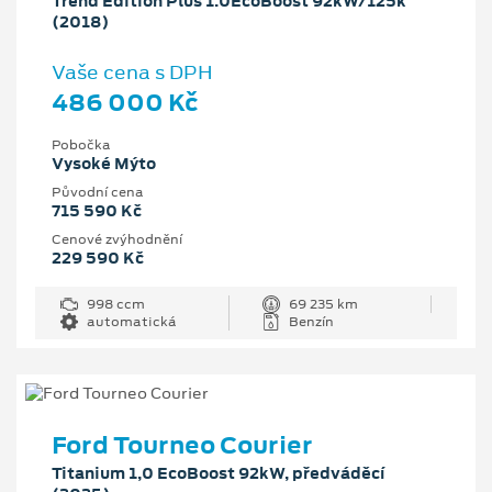
Trend Edition Plus 1.0EcoBoost 92kW/125k
(2018)
Vaše cena s DPH
486 000 Kč
Pobočka
Vysoké Mýto
Původní cena
715 590 Kč
Cenové zvýhodnění
229 590 Kč
998 ccm
69 235 km
automatická
Benzín
Ford Tourneo Courier
Titanium 1,0 EcoBoost 92kW, předváděcí