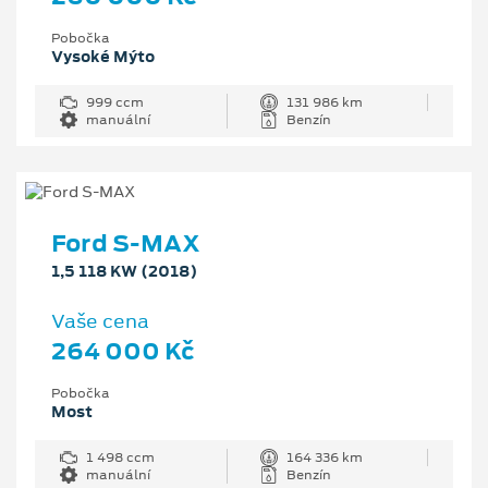
Pobočka
Vysoké Mýto
999 ccm
131 986 km
manuální
Benzín
Ford S-MAX
1,5 118 KW (2018)
Vaše cena
264 000 Kč
Pobočka
Most
1 498 ccm
164 336 km
manuální
Benzín