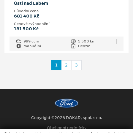
Ústí nad Labem
Původní cena
681 400 Kč
Cenové zvýhodnění
181 500 Kč
999 ccm
5 500 km
manuální
Benzin
1
2
3
Copyright ©2026 DOKAR, spol. s r.o.
Obchodní podmínky