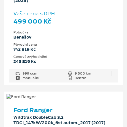
(2025)
Vaše cena s DPH
499 000 Kč
Pobočka
Benešov
Původní cena
742 819 Kč
Cenové zvýhodnění
243 819 Kč
999 ccm
9 500 km
manuální
Benzin
Ford Ranger
Wildtrak DoubleCab 3.2
TDCi_147kW/200k_6st.autom._2017 (2017)