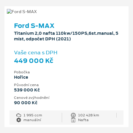
Ford S-MAX
Titanium 2,0 nafta 110kw/150PS,6st.manual, 5
míst, odpočet DPH (2021)
Vaše cena s DPH
449 000 Kč
Pobočka
Hořice
Původní cena
539 000 Kč
Cenové zvýhodnění
90 000 Kč
1 995 ccm
102 428 km
manuální
Nafta