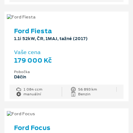
Ford Fiesta
1.1i 52kW, ČR, 1MAJ, tažné (2017)
Vaše cena
179 000 Kč
Pobočka
Děčín
1 084 ccm
56 893 km
manuální
Benzin
Ford Focus