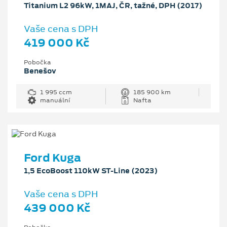
Titanium L2 96kW, 1MAJ, ČR, tažné, DPH (2017)
Vaše cena s DPH
419 000 Kč
Pobočka
Benešov
1 995 ccm
185 900 km
manuální
Nafta
Ford Kuga
1,5 EcoBoost 110kW ST-Line (2023)
Vaše cena s DPH
439 000 Kč