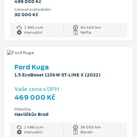
499 000 Kč
Cenové zvýhodnění
30 000 Kč
1 995 ccm
94 400 km
manuální
Nafta
Ford Kuga
1.5 EcoBoost 110kW ST-LINE X (2022)
Vaše cena s DPH
469 000 Kč
Pobočka
Havlíčkův Brod
1 496 ccm
39 000 km
manuální
Benzín