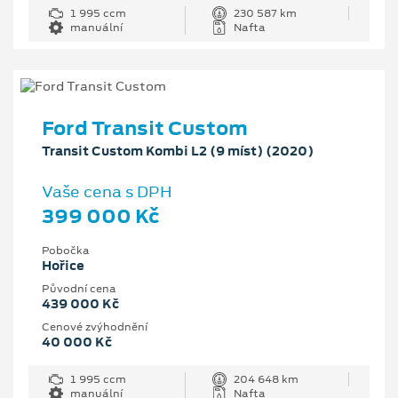
1 995 ccm
230 587 km
manuální
Nafta
Ford Transit Custom
Transit Custom Kombi L2 (9 míst) (2020)
Vaše cena s DPH
399 000 Kč
Pobočka
Hořice
Původní cena
439 000 Kč
Cenové zvýhodnění
40 000 Kč
1 995 ccm
204 648 km
manuální
Nafta