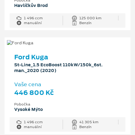
Pobočka
Havlíčkův Brod
1 496 ccm
125 000 km
manuální
Benzín
Ford Kuga
St-Line_1.5 EcoBoost 110kW/150k_6st.
man._2020 (2020)
Vaše cena
446 800 Kč
Pobočka
Vysoké Mýto
1 496 ccm
41 305 km
manuální
Benzín