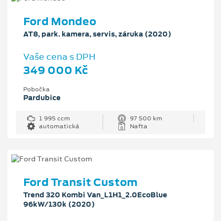
Ford Mondeo
AT8, park. kamera, servis, záruka (2020)
Vaše cena s DPH
349 000 Kč
Pobočka
Pardubice
1 995 ccm
97 500 km
automatická
Nafta
Ford Transit Custom
Trend 320 Kombi Van_L1H1_2.0EcoBlue
96kW/130k (2020)