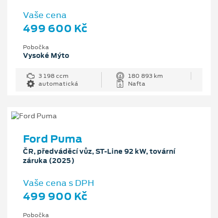
Vaše cena
499 600 Kč
Pobočka
Vysoké Mýto
3 198 ccm
180 893 km
automatická
Nafta
Ford Puma
ČR, předváděcí vůz, ST-Line 92 kW, tovární
záruka (2025)
Vaše cena s DPH
499 900 Kč
Pobočka