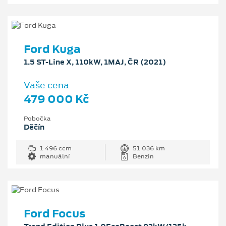
Ford Kuga
1.5 ST-Line X, 110kW, 1MAJ, ČR (2021)
Vaše cena
479 000 Kč
Pobočka
Děčín
1 496 ccm
51 036 km
manuální
Benzin
Ford Focus