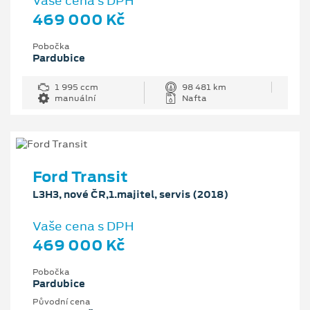
Vaše cena s DPH
469 000 Kč
Pobočka
Pardubice
1 995 ccm
98 481 km
manuální
Nafta
Ford Transit
L3H3, nové ČR,1.majitel, servis (2018)
Vaše cena s DPH
469 000 Kč
Pobočka
Pardubice
Původní cena