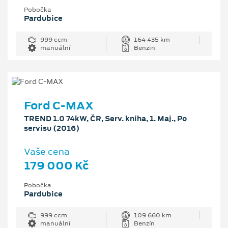
Pobočka
Pardubice
999 ccm
164 435 km
manuální
Benzin
Ford C-MAX
TREND 1.0 74kW, ČR, Serv. kniha, 1. Maj., Po
servisu (2016)
Vaše cena
179 000 Kč
Pobočka
Pardubice
999 ccm
109 660 km
manuální
Benzín