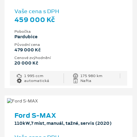
Vaše cena s DPH
459 000 Kč
Pobočka
Pardubice
Původní cena
479 000 Kč
Cenové zvýhodnění
20 000 Kč
1 995 ccm
175 980 km
automatická
Nafta
Ford S-MAX
110kW,7 míst, manuál, tažné, servis (2020)