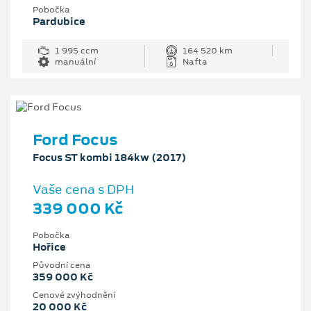
Pobočka
Pardubice
1 995 ccm
164 520 km
manuální
Nafta
Ford Focus
Focus ST kombi 184kw (2017)
Vaše cena s DPH
339 000 Kč
Pobočka
Hořice
Původní cena
359 000 Kč
Cenové zvýhodnění
20 000 Kč