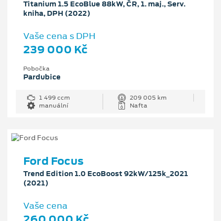
Titanium 1.5 EcoBlue 88kW, ČR, 1. maj., Serv.
kniha, DPH (2022)
Vaše cena s DPH
239 000 Kč
Pobočka
Pardubice
1 499 ccm
209 005 km
manuální
Nafta
Ford Focus
Trend Edition 1.0 EcoBoost 92kW/125k_2021
(2021)
Vaše cena
260 000 Kč