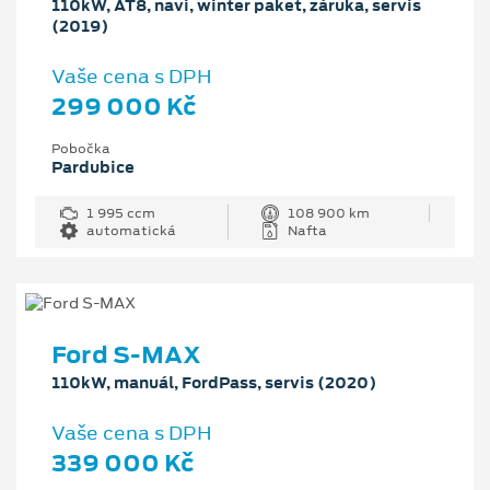
110kW, AT8, navi, winter paket, záruka, servis
(2019)
Vaše cena s DPH
299 000 Kč
Pobočka
Pardubice
1 995 ccm
108 900 km
automatická
Nafta
Ford S-MAX
110kW, manuál, FordPass, servis (2020)
Vaše cena s DPH
339 000 Kč