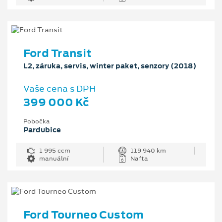
Ford Transit
L2, záruka, servis, winter paket, senzory (2018)
Vaše cena s DPH
399 000 Kč
Pobočka
Pardubice
1 995 ccm
119 940 km
manuální
Nafta
Ford Tourneo Custom