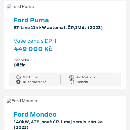
Ford Puma
ST-Line 114 kW automat, ČR,1MAJ (2023)
Vaše cena s DPH
449 000 Kč
Pobočka
Děčín
998 ccm
42 454 km
automatická
Benzín
Ford Mondeo
140kW, AT8, nové ČR,1.maj.servis, záruka
(2021)