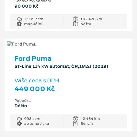
Cenové zvýhodnění
90 000 Kč
1 995 ccm
102 428 km
manuální
Nafta
Ford Puma
ST-Line 114 kW automat, ČR,1MAJ (2023)
Vaše cena s DPH
449 000 Kč
Pobočka
Děčín
998 ccm
42 454 km
automatická
Benzín