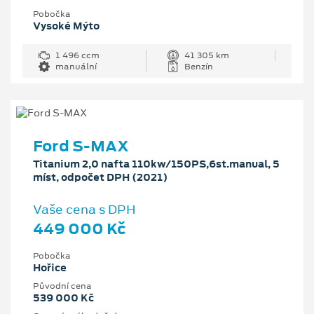
Pobočka
Vysoké Mýto
1 496 ccm
41 305 km
manuální
Benzín
Ford S-MAX
Titanium 2,0 nafta 110kw/150PS,6st.manual, 5
míst, odpočet DPH (2021)
Vaše cena s DPH
449 000 Kč
Pobočka
Hořice
Původní cena
539 000 Kč