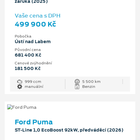
záruka (2025)
Vaše cena s DPH
499 900 Kč
Pobočka
Ústí nad Labem
Původní cena
681 400 Kč
Cenové zvýhodnění
181 500 Kč
999 ccm
5 500 km
manuální
Benzin
Ford Puma
ST-Line 1,0 EcoBoost 92kW, předváděcí (2026)