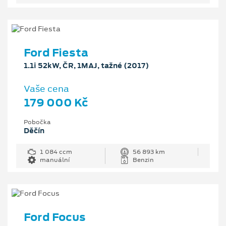
Ford Fiesta
1.1i 52kW, ČR, 1MAJ, tažné (2017)
Vaše cena
179 000 Kč
Pobočka
Děčín
1 084 ccm
56 893 km
manuální
Benzin
Ford Focus