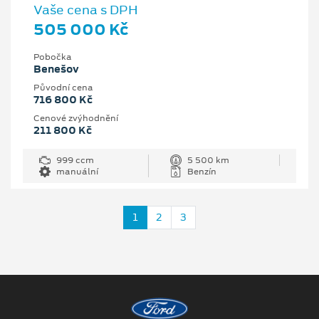
Vaše cena s DPH
505 000 Kč
Pobočka
Benešov
Původní cena
716 800 Kč
Cenové zvýhodnění
211 800 Kč
999 ccm
5 500 km
manuální
Benzín
1
2
3