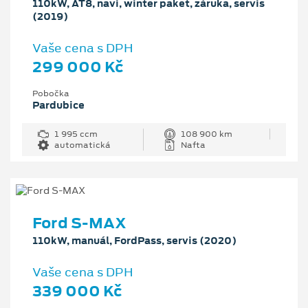
110kW, AT8, navi, winter paket, záruka, servis
(2019)
Vaše cena s DPH
299 000 Kč
Pobočka
Pardubice
1 995 ccm
108 900 km
automatická
Nafta
Ford S-MAX
110kW, manuál, FordPass, servis (2020)
Vaše cena s DPH
339 000 Kč