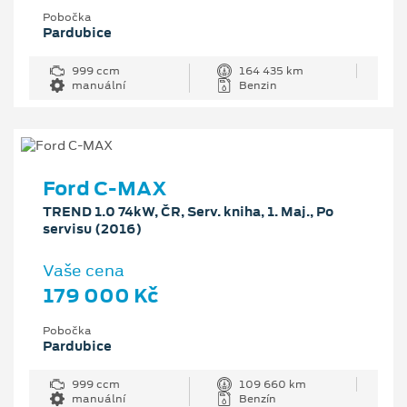
Pobočka
Pardubice
999 ccm
164 435 km
manuální
Benzin
Ford C-MAX
TREND 1.0 74kW, ČR, Serv. kniha, 1. Maj., Po
servisu (2016)
Vaše cena
179 000 Kč
Pobočka
Pardubice
999 ccm
109 660 km
manuální
Benzín