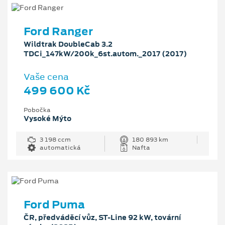
Ford Ranger
Wildtrak DoubleCab 3.2
TDCi_147kW/200k_6st.autom._2017 (2017)
Vaše cena
499 600 Kč
Pobočka
Vysoké Mýto
3 198 ccm
180 893 km
automatická
Nafta
Ford Puma
ČR, předváděcí vůz, ST-Line 92 kW, tovární