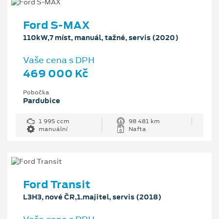
Ford S-MAX
110kW,7 míst, manuál, tažné, servis (2020)
Vaše cena s DPH
469 000 Kč
Pobočka
Pardubice
1 995 ccm
98 481 km
manuální
Nafta
Ford Transit
L3H3, nové ČR,1.majitel, servis (2018)