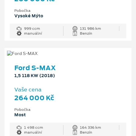
Pobočka
Vysoké Mýto
999 ccm
131 986 km
manuální
Benzín
Ford S-MAX
1,5 118 KW (2018)
Vaše cena
264 000 Kč
Pobočka
Most
1 498 ccm
164 336 km
manuální
Benzín