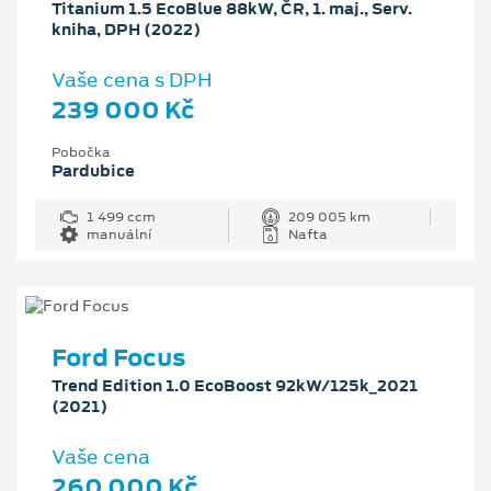
Titanium 1.5 EcoBlue 88kW, ČR, 1. maj., Serv.
kniha, DPH (2022)
Vaše cena s DPH
239 000 Kč
Pobočka
Pardubice
1 499 ccm
209 005 km
manuální
Nafta
Ford Focus
Trend Edition 1.0 EcoBoost 92kW/125k_2021
(2021)
Vaše cena
260 000 Kč