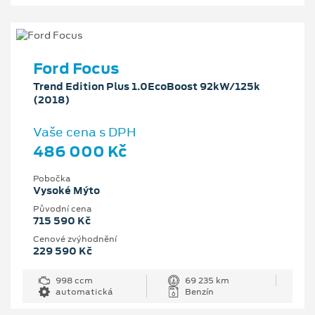
Ford Focus
Trend Edition Plus 1.0EcoBoost 92kW/125k
(2018)
Vaše cena s DPH
486 000 Kč
Pobočka
Vysoké Mýto
Původní cena
715 590 Kč
Cenové zvýhodnění
229 590 Kč
998 ccm
69 235 km
automatická
Benzín