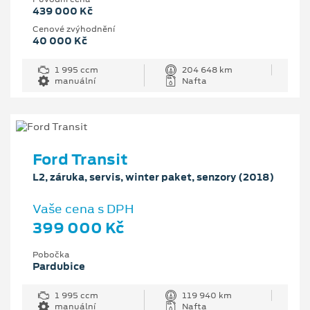
439 000 Kč
Cenové zvýhodnění
40 000 Kč
1 995 ccm
204 648 km
manuální
Nafta
Ford Transit
L2, záruka, servis, winter paket, senzory (2018)
Vaše cena s DPH
399 000 Kč
Pobočka
Pardubice
1 995 ccm
119 940 km
manuální
Nafta