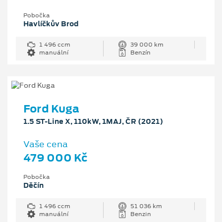
Pobočka
Havlíčkův Brod
1 496 ccm
39 000 km
manuální
Benzín
Ford Kuga
1.5 ST-Line X, 110kW, 1MAJ, ČR (2021)
Vaše cena
479 000 Kč
Pobočka
Děčín
1 496 ccm
51 036 km
manuální
Benzin