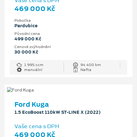
Vaše cena s DPH
469 000 Kč
Pobočka
Pardubice
Původní cena
499 000 Kč
Cenové zvýhodnění
30 000 Kč
1 995 ccm
94 400 km
manuální
Nafta
Ford Kuga
1.5 EcoBoost 110kW ST-LINE X (2022)
Vaše cena s DPH
469 000 Kč