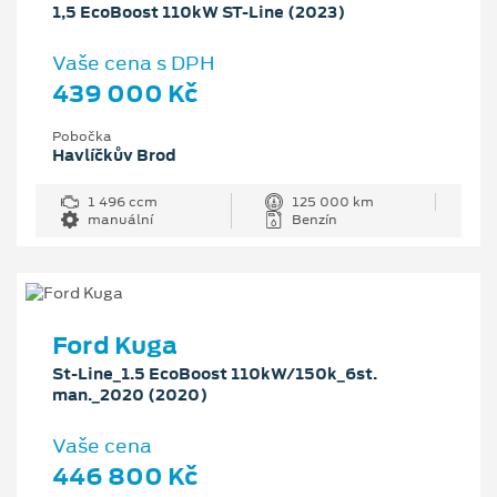
1,5 EcoBoost 110kW ST-Line (2023)
Vaše cena s DPH
439 000 Kč
Pobočka
Havlíčkův Brod
1 496 ccm
125 000 km
manuální
Benzín
Ford Kuga
St-Line_1.5 EcoBoost 110kW/150k_6st.
man._2020 (2020)
Vaše cena
446 800 Kč