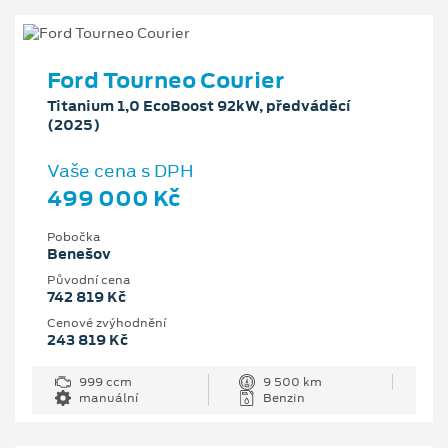
Ford Tourneo Courier
Titanium 1,0 EcoBoost 92kW, předváděcí
(2025)
Vaše cena s DPH
499 000 Kč
Pobočka
Benešov
Původní cena
742 819 Kč
Cenové zvýhodnění
243 819 Kč
999 ccm
9 500 km
manuální
Benzin