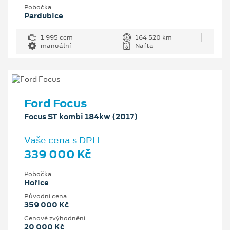
Pobočka
Pardubice
1 995 ccm
164 520 km
manuální
Nafta
Ford Focus
Focus ST kombi 184kw (2017)
Vaše cena s DPH
339 000 Kč
Pobočka
Hořice
Původní cena
359 000 Kč
Cenové zvýhodnění
20 000 Kč