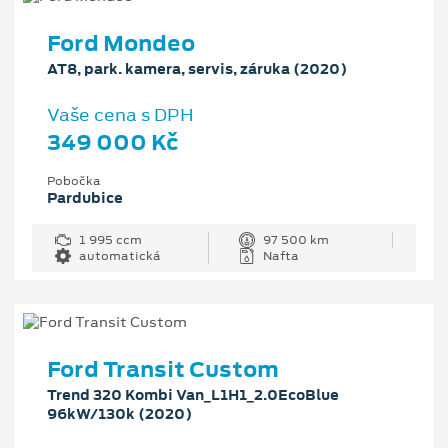
Ford Mondeo
AT8, park. kamera, servis, záruka (2020)
Vaše cena s DPH
349 000 Kč
Pobočka
Pardubice
1 995 ccm
97 500 km
automatická
Nafta
Ford Transit Custom
Trend 320 Kombi Van_L1H1_2.0EcoBlue
96kW/130k (2020)