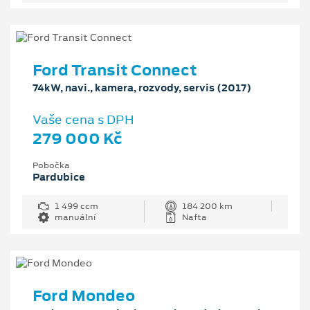
Ford Transit Connect
74kW, navi., kamera, rozvody, servis (2017)
Vaše cena s DPH
279 000 Kč
Pobočka
Pardubice
1 499 ccm
184 200 km
manuální
Nafta
Ford Mondeo