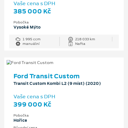
Vaše cena s DPH
385 000 Kč
Pobočka
Vysoké Mýto
1 995 ccm
218 033 km
manuální
Nafta
Ford Transit Custom
Transit Custom Kombi L2 (9 míst) (2020)
Vaše cena s DPH
399 000 Kč
Pobočka
Hořice
Původní cena