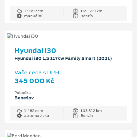
1 999 ccm
165 659 km
manuální
Benzín
Hyundai i30
Hyundai i30 1.5 117kw Family Smart (2021)
Vaše cena s DPH
345 000 Kč
Pobočka
Benešov
1 482 ccm
103 512 km
automatická
Benzín