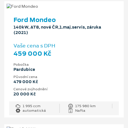
Ford Mondeo
140kW, AT8, nové ČR,1.maj.servis, záruka
(2021)
Vaše cena s DPH
459 000 Kč
Pobočka
Pardubice
Původní cena
479 000 Kč
Cenové zvýhodnění
20 000 Kč
1 995 ccm
175 980 km
automatická
Nafta