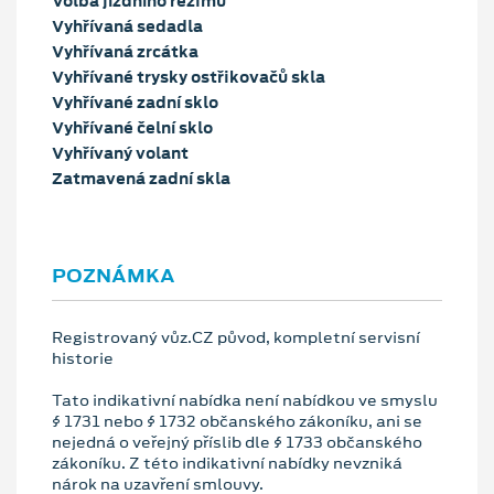
Volba jízdního režimu
Vyhřívaná sedadla
Vyhřívaná zrcátka
Vyhřívané trysky ostřikovačů skla
Vyhřívané zadní sklo
Vyhřívané čelní sklo
Vyhřívaný volant
Zatmavená zadní skla
POZNÁMKA
Registrovaný vůz.CZ původ, kompletní servisní
historie
Tato indikativní nabídka není nabídkou ve smyslu
§ 1731 nebo § 1732 občanského zákoníku, ani se
nejedná o veřejný příslib dle § 1733 občanského
zákoníku. Z této indikativní nabídky nevzniká
nárok na uzavření smlouvy.