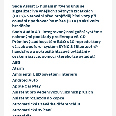
Sada Assist 1- hlídání mrtvého úhlu se
signalizací ve vnějších zpětných zrcátkách
(BLIS)- varování před projíždějícími vozy při
couvání z parkovacího místa (CTA) s aktivním
brzděním
Sada Audio 49- integrovaný navigační systém s
nahranými podklady pro Evropu vč. ČR-
Prémiový audiosystém B&O s 10 reproduktory
vč. subwooferu- systém SYNC 3 (Bluetooth®
handsfree a pokročilé hlasové ovládání v
českém jazyce, pomocí kterého lze ovládat)
ABS
Alarm
Ambientní LED osvětlení interiéru
Android Auto
Apple Car Play
Asistent pro vedení vozu v jízdních pruzích
Asistent rozjezdu do kopce
Automatická uzávěrka diferenciálu
Automatické svícení
Autorádio