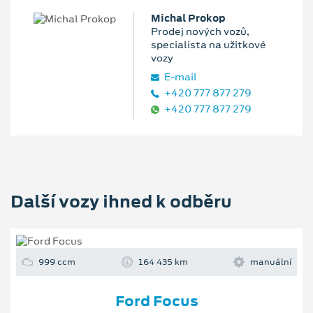
Michal Prokop
Prodej nových vozů,
specialista na užitkové
vozy
E‑mail
+420 777 877 279
+420 777 877 279
Další vozy ihned k odběru
999 ccm
164 435 km
manuální
Ford Focus