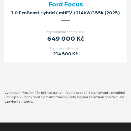
Ford Focus
1.0 EcoBoost Hybrid ( mHEV ) 114kW/155k (2025)
Zvýhodněná cena s DPH
649 000 Kč
Cenové zvýhodnění
214 500 Kč
Vyobrazení vozů může být ilustrativní. Nabídka vozů, financování a uváděné
údaje jsou určeny pouze pro informační účely, nejsou závaznou nabídkou na
uzavření smlouvy.