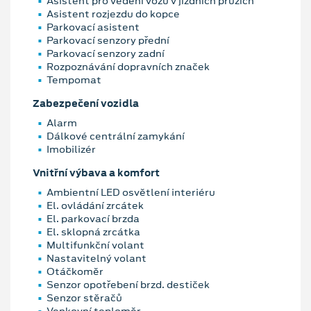
Asistent pro vedení vozu v jízdních pruzích
Asistent rozjezdu do kopce
Parkovací asistent
Parkovací senzory přední
Parkovací senzory zadní
Rozpoznávání dopravních značek
Tempomat
Zabezpečení vozidla
Alarm
Dálkové centrální zamykání
Imobilizér
Vnitřní výbava a komfort
Ambientní LED osvětlení interiéru
El. ovládání zrcátek
El. parkovací brzda
El. sklopná zrcátka
Multifunkční volant
Nastavitelný volant
Otáčkoměr
Senzor opotřebení brzd. destiček
Senzor stěračů
Venkovní teploměr