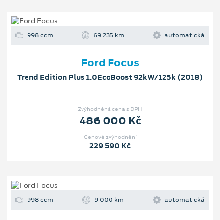
998 ccm
69 235 km
automatická
Ford Focus
Trend Edition Plus 1.0EcoBoost 92kW/125k (2018)
Zvýhodněná cena s DPH
486 000 Kč
Cenové zvýhodnění
229 590 Kč
998 ccm
9 000 km
automatická