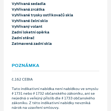
Vyhřívaná sedadla
Vyhřívaná zrcátka
Vyhřívané trysky ostřikovačů skla
Vyhřívané čelní sklo
Vyhřívaný volant
Zadní loketní opěrka
Zadní stěrač
Zatmavená zadní skla
POZNÁMKA
č.162 CEBIA
Tato indikativní nabídka není nabídkou ve smyslu
§ 1731 nebo § 1732 občanského zákoníku, ani se
nejedná o veřejný příslib dle § 1733 občanského
zákoníku. Z této indikativní nabídky nevzniká
nárok na uzavření smlouvy.