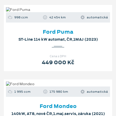
998 ccm
42 454 km
automatická
Ford Puma
ST-Line 114 kW automat, ČR,1MAJ (2023)
Cena s DPH
449 000 Kč
1 995 ccm
175 980 km
automatická
Ford Mondeo
140kW, AT8, nové ČR,1.maj.servis, záruka (2021)