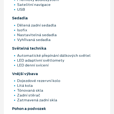
Satelitní navigace
USB
Sedadla
Dělená zadní sedadla
Isofix
Nastavitelná sedadla
Vyhřívaná sedadla
Světelná technika
Automatické přepínání dálkových světel
LED adaptivní světlomety
LED denní svícení
Vnější výbava
Dojezdové rezervní kolo
Litá kola
Tónovaná skla
Zadní stěrač
Zatmavená zadní skla
Pohon a podvozek