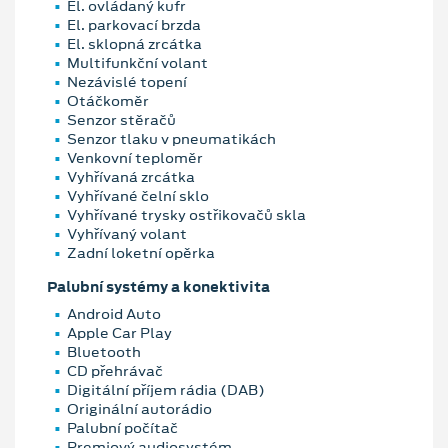
El. ovládaný kufr
El. parkovací brzda
El. sklopná zrcátka
Multifunkční volant
Nezávislé topení
Otáčkoměr
Senzor stěračů
Senzor tlaku v pneumatikách
Venkovní teploměr
Vyhřívaná zrcátka
Vyhřívané čelní sklo
Vyhřívané trysky ostřikovačů skla
Vyhřívaný volant
Zadní loketní opěrka
Palubní systémy a konektivita
Android Auto
Apple Car Play
Bluetooth
CD přehrávač
Digitální příjem rádia (DAB)
Originální autorádio
Palubní počítač
Premiový audiosystém