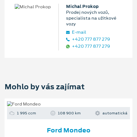
Michal Prokop
Prodej nových vozů,
specialista na užitkové
vozy
E‑mail
+420 777 877 279
+420 777 877 279
Mohlo by vás zajímat
1 995 ccm
108 900 km
automatická
Ford Mondeo