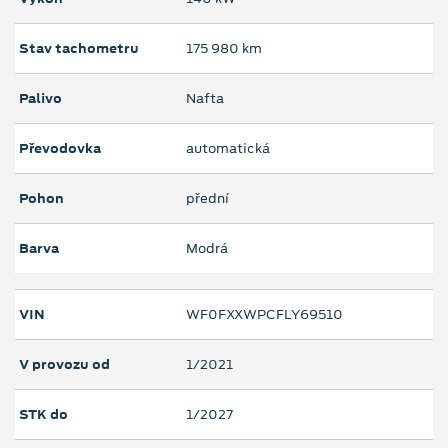
Stav tachometru
175 980 km
Palivo
Nafta
Převodovka
automatická
Pohon
přední
Barva
Modrá
VIN
WF0FXXWPCFLY69510
V provozu od
1/2021
STK do
1/2027