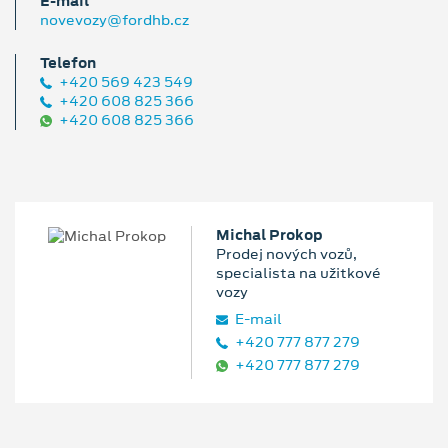
E‑mail
novevozy@fordhb.cz
Telefon
+420 569 423 549
+420 608 825 366
+420 608 825 366
Michal Prokop
Prodej nových vozů,
specialista na užitkové
vozy
E‑mail
+420 777 877 279
+420 777 877 279