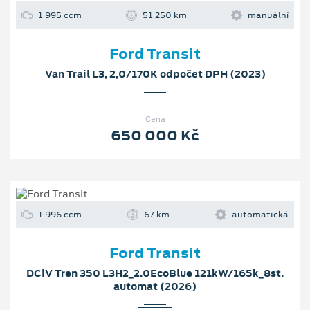
1 995 ccm
51 250 km
manuální
Ford Transit
Van Trail L3, 2,0/170K odpočet DPH (2023)
Cena
650 000 Kč
1 996 ccm
67 km
automatická
Ford Transit
DCiV Tren 350 L3H2_2.0EcoBlue 121kW/165k_8st.
automat (2026)