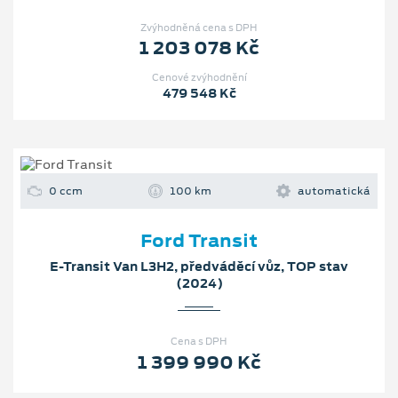
Zvýhodněná cena s DPH
1 203 078 Kč
Cenové zvýhodnění
479 548 Kč
0 ccm
100 km
automatická
Ford Transit
E-Transit Van L3H2, předváděcí vůz, TOP stav
(2024)
Cena s DPH
1 399 990 Kč