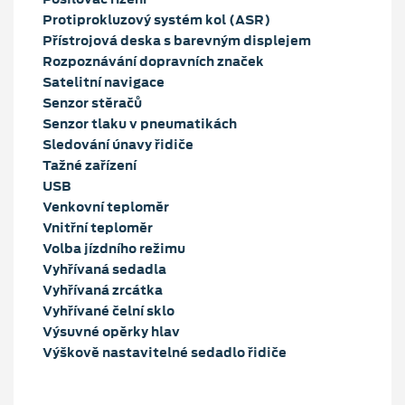
Protiprokluzový systém kol (ASR)
Přístrojová deska s barevným displejem
Rozpoznávání dopravních značek
Satelitní navigace
Senzor stěračů
Senzor tlaku v pneumatikách
Sledování únavy řidiče
Tažné zařízení
USB
Venkovní teploměr
Vnitřní teploměr
Volba jízdního režimu
Vyhřívaná sedadla
Vyhřívaná zrcátka
Vyhřívané čelní sklo
Výsuvné opěrky hlav
Výškově nastavitelné sedadlo řidiče