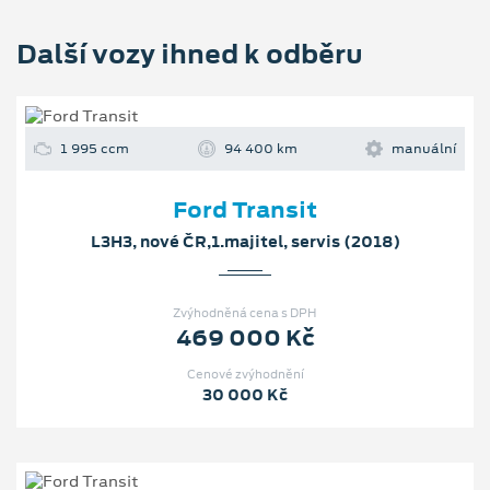
Další vozy ihned k odběru
1 995 ccm
94 400 km
manuální
Ford Transit
L3H3, nové ČR,1.majitel, servis (2018)
Zvýhodněná cena s DPH
469 000 Kč
Cenové zvýhodnění
30 000 Kč