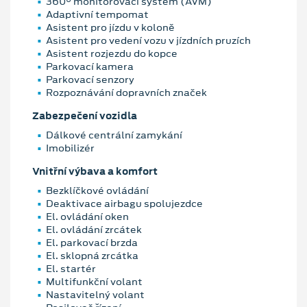
360° monitorovací systém (AVM)
Adaptivní tempomat
Asistent pro jízdu v koloně
Asistent pro vedení vozu v jízdních pruzích
Asistent rozjezdu do kopce
Parkovací kamera
Parkovací senzory
Rozpoznávání dopravních značek
Zabezpečení vozidla
Dálkové centrální zamykání
Imobilizér
Vnitřní výbava a komfort
Bezklíčkové ovládání
Deaktivace airbagu spolujezdce
El. ovládání oken
El. ovládání zrcátek
El. parkovací brzda
El. sklopná zrcátka
El. startér
Multifunkční volant
Nastavitelný volant