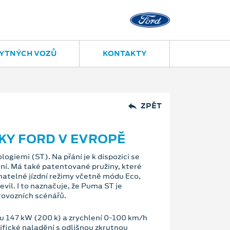
YTNÝCH VOZŮ
KONTAKTY
ZPĚT
KY FORD V EVROPĚ
giemi (ST). Na přání je k dispozici se
ní. Má také patentované pružiny, které
ínatelné jízdní režimy včetně módu Eco,
il. I to naznačuje, že Puma ST je
rovozních scénářů.
 147 kW (200 k) a zrychlení 0-100 km/h
fické naladění s odlišnou zkrutnou