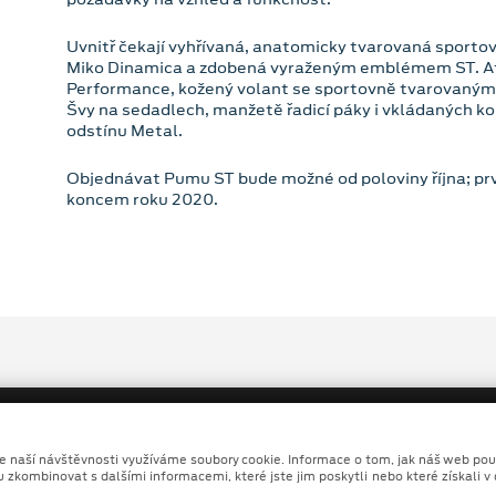
Uvnitř čekají vyhřívaná, anatomicky tvarovaná sport
Miko Dinamica a zdobená vyraženým emblémem ST. Atm
Performance, kožený volant se sportovně tvarovaným v
Švy na sedadlech, manžetě řadicí páky i vkládaných k
odstínu Metal.
Objednávat Pumu ST bude možné od poloviny října; prvn
koncem roku 2020.
ze naší návštěvnosti využíváme soubory cookie. Informace o tom, jak náš web pou
u zkombinovat s dalšími informacemi, které jste jim poskytli nebo které získali v
Copyright ©2026 DOKAR, spol. s r.o.