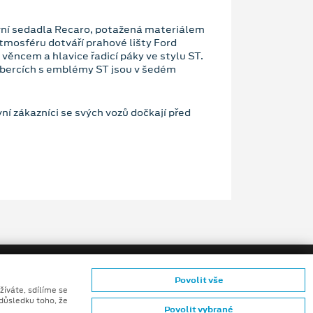
ovní sedadla Recaro, potažená materiálem
osféru dotváří prahové lišty Ford
ěncem a hlavice řadicí páky ve stylu ST.
obercích s emblémy ST jsou v šedém
í zákazníci se svých vozů dočkají před
Povolit vše
žíváte, sdílíme se
 důsledku toho, že
Povolit vybrané