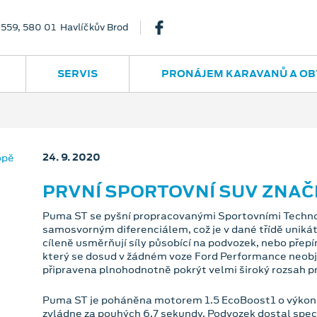
3559, 580 01 Havlíčkův Brod
SERVIS
PRONÁJEM KARAVANŮ A OB
24. 9. 2020
PRVNÍ SPORTOVNÍ SUV ZNAČ
Puma ST se pyšní propracovanými Sportovními Technolo
samosvorným diferenciálem, což je v dané třídě unikát
cíleně usměrňují síly působící na podvozek, nebo přep
který se dosud v žádném voze Ford Performance neobjev
připravena plnohodnotně pokrýt velmi široký rozsah p
Puma ST je poháněna motorem 1.5 EcoBoost1 o výkonu
zvládne za pouhých 6,7 sekundy. Podvozek dostal speci