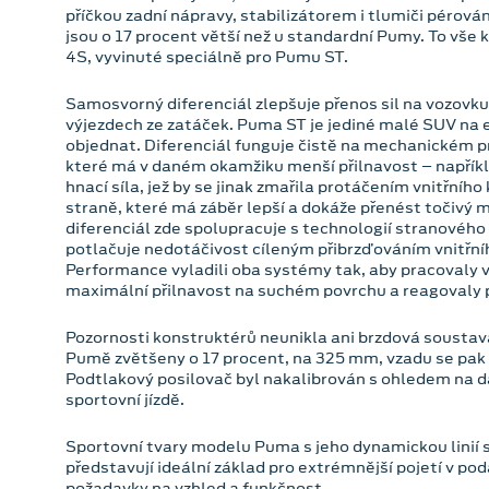
příčkou zadní nápravy, stabilizátorem i tlumiči pérování
jsou o 17 procent větší než u standardní Pumy. To vše 
4S, vyvinuté speciálně pro Pumu ST.
Samosvorný diferenciál zlepšuje přenos sil na vozovk
výjezdech ze zatáček. Puma ST je jediné malé SUV na 
objednat. Diferenciál funguje čistě na mechanickém pri
které má v daném okamžiku menší přilnavost – napříkla
hnací síla, jež by se jinak zmařila protáčením vnitřníh
straně, které má záběr lepší a dokáže přenést točiv
diferenciál zde spolupracuje s technologií stranové
potlačuje nedotáčivost cíleným přibrzďováním vnitřníh
Performance vyladili oba systémy tak, aby pracovaly v
maximální přilnavost na suchém povrchu a reagovaly p
Pozornosti konstruktérů neunikla ani brzdová soustava
Pumě zvětšeny o 17 procent, na 325 mm, vzadu se pak
Podtlakový posilovač byl nakalibrován s ohledem na d
sportovní jízdě.
Sportovní tvary modelu Puma s jeho dynamickou linií 
představují ideální základ pro extrémnější pojetí v po
požadavky na vzhled a funkčnost.