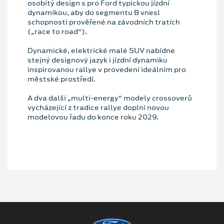
osobitý design s pro Ford typickou jízdní
dynamikou, aby do segmentu B vnesl
schopnosti prověřené na závodních tratích
(„race to road“).
Dynamické, elektrické malé SUV nabídne
stejný designový jazyk i jízdní dynamiku
inspirovanou rallye v provedení ideálním pro
městské prostředí.
A dva další „multi-energy“ modely crossoverů
vycházející z tradice rallye doplní novou
modelovou řadu do konce roku 2029.