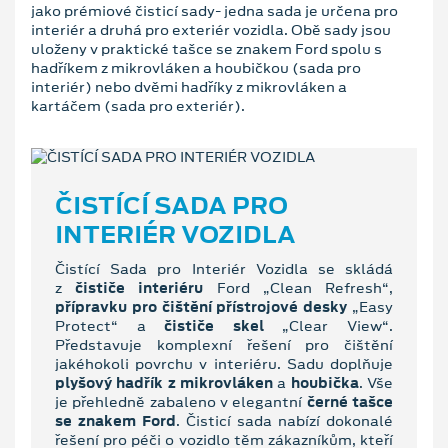
jako prémiové čisticí sady- jedna sada je určena pro
interiér a druhá pro exteriér vozidla. Obě sady jsou
uloženy v praktické tašce se znakem Ford spolu s
hadříkem z mikrovláken a houbičkou (sada pro
interiér) nebo dvěmi hadříky z mikrovláken a
kartáčem (sada pro exteriér).
ČISTÍCÍ SADA PRO
INTERIÉR VOZIDLA
Čistící Sada pro Interiér Vozidla se skládá
z
čističe interiéru
Ford „Clean Refresh“,
přípravku pro čištění přístrojové desky
„Easy
Protect“ a
čističe skel
„Clear View“.
Představuje komplexní řešení pro čištění
jakéhokoli povrchu v interiéru. Sadu doplňuje
plyšový hadřík z mikrovláken
a
houbička
. Vše
je přehledně zabaleno v elegantní
černé tašce
se znakem Ford
. Čisticí sada nabízí dokonalé
řešení pro péči o vozidlo těm zákazníkům, kteří