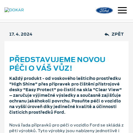
17. 4. 2024
ZPĚT
PŘEDSTAVUJEME NOVOU
PÉČI O VÁŠ VŮZ!
Každý produkt - od voskového lešticího prostředku
"High Shine" přes přípravek pro čištění přístrojové
desky "Easy Protect" po čistič na skla "Clear View"
– zaručuje výjimečné výsledky a současně zajišťuje
ochranu jakéhokoli povrchu. Posuňte péči o vozidlo
na vyšší úroveň díky jedinečné kvalitě a účinnosti
čisticích prostředků Ford.
Nová řada přípravků pro péči o vozidlo Ford se skládá z
pěti výrobků. Tyto výrobky jsou nabízeny jednotlivě i