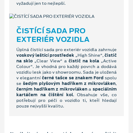
vyžadují jen to nejlepší.
ČISTÍCÍ SADA PRO
EXTERIÉR VOZIDLA
Úplná čistící sada pro exteriér vozidla zahrnuje
voskový leštící prostředek
„High Shine“,
čistič
na sklo
„Clear View“ a
čistič na kola
„Active
Colour“. Je vhodná pro každý povrch a dodává
vozidlu lesk jako v showroomu. Sada je uložená
v elegantní
černé tašce se znakem Ford
spolu
se
šedým plyšovým hadříkem z mikrovláken
,
černým hadříkem z mikrovláken
a
speciálním
kartáčem na čištění kol
. Obsahuje vše, co
potřebují pro péči o vozidlo ti, kteří hledají
pouze nejvyšší kvalitu.