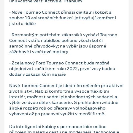
linií včetně verzí Active a Titanium
• Nové Tourneo Connect přináší digitální kokpit a
soubor 19 asistenčních funkcí, jež zvyšují komfort i
jistotu řidiče
• Rozmanitým potřebám zákazníků vychází Tourneo
Connect vstříc nabídkou pohonu všech kol či
samočinné převodovky; na výběr jsou úsporné
zážehové i vznětové motory
• Zcela nový Ford Tourneo Connect bude možné
objednávat začátkem roku 2022, první vozy budou
dodány zákazníkům na jaře
Nové Tourneo Connect je ideálním řešením pro aktivní
životní styl. Nabízí komfortní a vysoce flexibilní
interiér, možnost sedmi plnohodnotných sedadel a
výběr ze dvou délek karoserie. S přehledem zvládne
široké rozpětí rolí od přepravy volnočasového
vybavení až po pracovní využití v menší firmě.
Do inteligentní kabiny s permanentním online
připojením nalezly cestu nejmodernější technologie