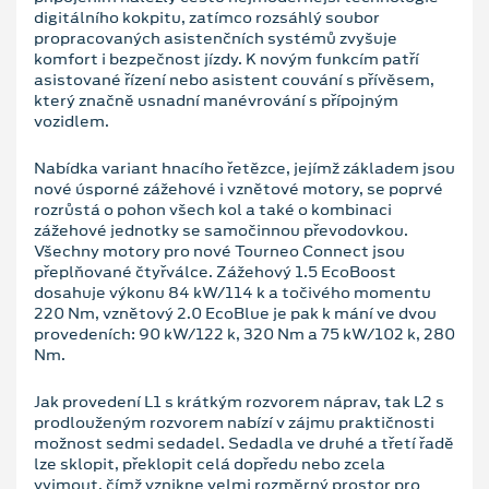
digitálního kokpitu, zatímco rozsáhlý soubor
propracovaných asistenčních systémů zvyšuje
komfort i bezpečnost jízdy. K novým funkcím patří
asistované řízení nebo asistent couvání s přívěsem,
který značně usnadní manévrování s přípojným
vozidlem.
Nabídka variant hnacího řetězce, jejímž základem jsou
nové úsporné zážehové i vznětové motory, se poprvé
rozrůstá o pohon všech kol a také o kombinaci
zážehové jednotky se samočinnou převodovkou.
Všechny motory pro nové Tourneo Connect jsou
přeplňované čtyřválce. Zážehový 1.5 EcoBoost
dosahuje výkonu 84 kW/114 k a točivého momentu
220 Nm, vznětový 2.0 EcoBlue je pak k mání ve dvou
provedeních: 90 kW/122 k, 320 Nm a 75 kW/102 k, 280
Nm.
Jak provedení L1 s krátkým rozvorem náprav, tak L2 s
prodlouženým rozvorem nabízí v zájmu praktičnosti
možnost sedmi sedadel. Sedadla ve druhé a třetí řadě
lze sklopit, překlopit celá dopředu nebo zcela
vyjmout, čímž vznikne velmi rozměrný prostor pro