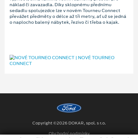
náklad či zavazadla. Díky sklopnému přednímu
sedadlu spolujezdce lze v novém Tourneu Connect
převážet předměty o délce až tři metry, ať už se jedná
o naplocho balený nábytek, řezivo či třeba o kajak.
Copyright ©2026 DOKAR, spol. s r.o.
Obchodní podmínky