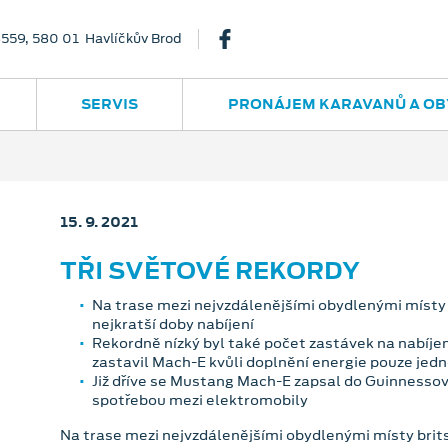
3559, 580 01 Havlíčkův Brod
SERVIS
PRONÁJEM KARAVANŮ A OB
15. 9. 2021
TŘI SVĚTOVÉ REKORDY
Na trase mezi nejvzdálenějšími obydlenými místy
nejkratší doby nabíjení
Rekordně nízký byl také počet zastávek na nabíjen
zastavil Mach-E kvůli doplnění energie pouze jed
Již dříve se Mustang Mach-E zapsal do Guinnesso
spotřebou mezi elektromobily
Na trase mezi nejvzdálenějšími obydlenými místy brit