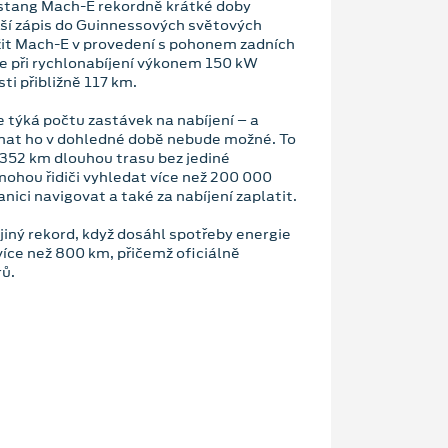
stang Mach-E rekordně krátké doby
jší zápis do Guinnessových světových
užit Mach-E v provedení s pohonem zadních
e při rychlonabíjení výkonem 150 kW
ti přibližně 117 km.
se týká počtu zastávek na nabíjení – a
nat ho v dohledné době nebude možné. To
u 1352 km dlouhou trasu bez jediné
mohou řidiči vyhledat více než 200 000
nici navigovat a také za nabíjení zaplatit.
 jiný rekord, když dosáhl spotřeby energie
íce než 800 km, přičemž oficiálně
rů.