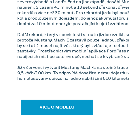
severovýchodě a Land’s End na jihozápadě, dosáhl Mu
nabíjení. S časem 43 minut a 13 sekund překonal dřívě
rekordů o více než 30 minut. Pro rekordní jízdu byl po
kol a prodlouženým dojezdem, do jehož akumulátoru s
doplní za 10 minut energie postačující k ujetí vzdálenos
Další rekord, který v souvislosti s touto jízdou vznikl, 
protože Mustang Mach-E zastavil pouze jednou, překo
by se totiž musel najít vůz, který byl zvládl ujet celo
zastávky. Prostřednictvím mobilní aplikace FordPass 
nabíjecích míst po celé Evropě, nechat se k vybrané sta
Již v červenci vytvořil Mustang Mach-E na stejné trase
9,5 kWh/100 km. To odpovídá dosažitelnému dojezdu v
homologovaný dojezd na jedno nabití činí 610 kilomet
VÍCE O MODELU