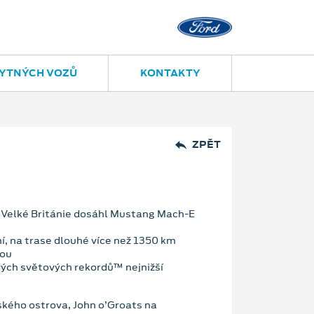
YTNÝCH VOZŮ
KONTAKTY
ZPĚT
 Velké Británie dosáhl Mustang Mach-E
í, na trase dlouhé více než 1350 km
nou
vých světových rekordů™ nejnižší
ského ostrova, John o’Groats na