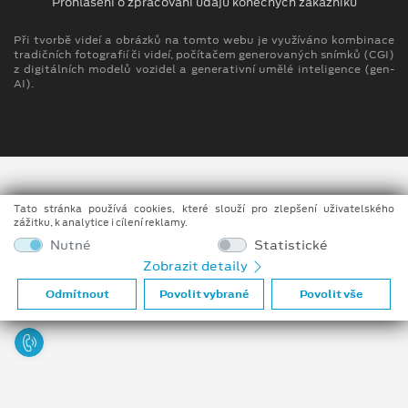
Prohlášení o zpracování údajů konečných zákazníků
Při tvorbě videí a obrázků na tomto webu je využíváno kombinace
tradičních fotografií či videí, počítačem generovaných snímků (CGI)
z digitálních modelů vozidel a generativní umělé inteligence (gen-
AI).
Tato stránka používá cookies, které slouží pro zlepšení uživatelského
zážitku, k analytice i cílení reklamy.
Nutné
Statistické
Zobrazit detaily
Odmítnout
Povolit vybrané
Povolit vše